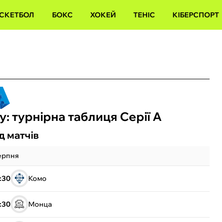
СКЕТБОЛ
БОКС
ХОКЕЙ
ТЕНІС
КІБЕРСПОРТ
у: турнірна таблиця Серії А
д матчів
ерпня
:30
Комо
:30
Монца