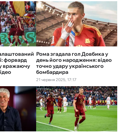
налаштований
Рома згадала гол Довбика у
і: форвард
день його народження: відео
ку вражаючу
точно удару українського
ідео
бомбардира
21 червня 2025, 17:17