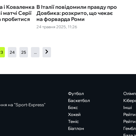
 і Коваленка
В Італії повідомили правду про
 матчі Серії
Довбика: розкрито, що чекає
а пробитися
на форварда Роми
в
24 травня 2025, 11:26
23
24
25
...
Футбол
Олімп
Баскетбол
Кібер
ня на "Sport-Express"
Бокс
Інші
Хокей
Рейти
Теніс
Рейти
Біатлон
Гембл
База 