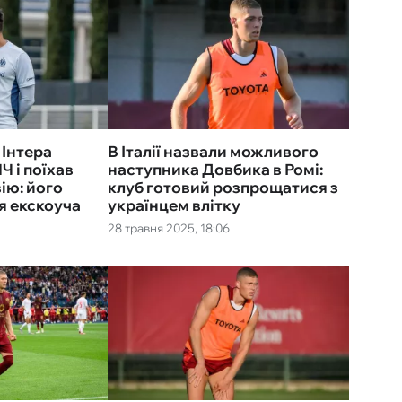
 Інтера
В Італії назвали можливого
Ч і поїхав
наступника Довбика в Ромі:
ію: його
клуб готовий розпрощатися з
я екскоуча
українцем влітку
28 травня 2025, 18:06