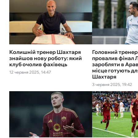
Колишній тренер Шахтаря
Головний тренер
знайшов нову роботу: який
провалив фінал Л
клуб очолив фахівець
заробляти в Арав
місце готують дл
12 червня 2025, 14:47
Шахтаря
3 червня 2025, 19:42