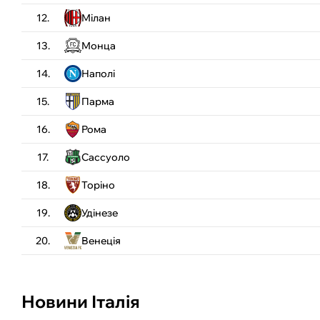
12.
Мілан
13.
Монца
14.
Наполі
15.
Парма
16.
Рома
17.
Сассуоло
18.
Торіно
19.
Удінезе
20.
Венеція
Новини Італія