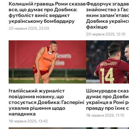
Колишній гравець Роми сказав
Федорчук згадав
все, що думає про Довбика:
знайомство з Гас
футболіст виніс вердикт
яким запам’ятав
українському бомбардиру
Довбика українс
фахівцю
20 червня 2025, 22:03
20 червня 2025, 12:10
Італійський журналіст
Шомуродов сказа
повідомив новину, що
думає про Довби
стосується Довбика: Гасперіні
українця в Ромі 
ухвалив рішення щодо
правду про їхнє
нападника
18 червня 2025, 11:10
18 червня 2025, 13:42