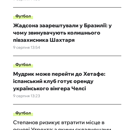
Футбол
Жадсона заарештували у Бразилії: у
чому звинувачують колишнього
півзахисника Шахтаря
9 серпня 13:54
Футбол
Мудрик може перейти до Хетафе:
іспанський клуб готує оренду
українського вінгера Челсі
9 серпня 13:23
Футбол
Степанов ризикує втратити місце в
основі Утрехта: з якими складнощами