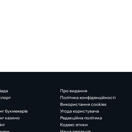
іада
Про видання
спорт
Політика конфіденційності
Використання cookies
нг букмекерів
Угода користувача
нг казино
Редакційна політика
інг
Кодекс етики
знань
Наша редакція