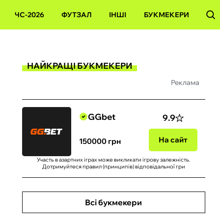
ЧС-2026
ФУТЗАЛ
ІНШІ
БУКМЕКЕРИ
НАЙКРАЩІ БУКМЕКЕРИ
Реклама
GGbet
9.9
На сайт
150000 грн
Участь в азартних іграх може викликати ігрову залежність.
Дотримуйтеся правил (принципів) відповідальної гри
Всі букмекери