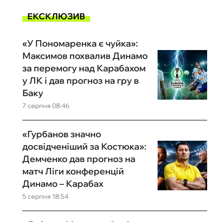
ЕКСКЛЮЗИВ
«У Пономаренка є чуйка»:
Максимов похвалив Динамо
за перемогу над Карабахом
у ЛК і дав прогноз на гру в
Баку
7 серпня 08:46
«Гурбанов значно
досвідченіший за Костюка»:
Демченко дав прогноз на
матч Ліги конференцій
Динамо – Карабах
5 серпня 18:54