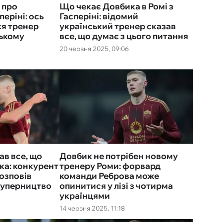
 про
Що чекає Довбика в Ромі з
періні: ось
Гасперіні: відомий
ся тренер
український тренер сказав
ькому
все, що думає з цього питання
20 червня 2025, 09:06
в все, що
Довбик не потрібен новому
ка: конкурент
тренеру Роми: форвард
розповів
команди Реброва може
 суперництво
опинитися у лізі з чотирма
українцями
14 червня 2025, 11:18