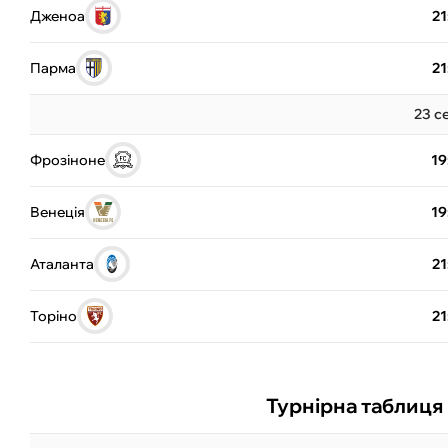
Дженоа
21
Парма
21
23 с
Фрозіноне
19
Венеція
19
Аталанта
21
Торіно
21
Турнірна таблиця