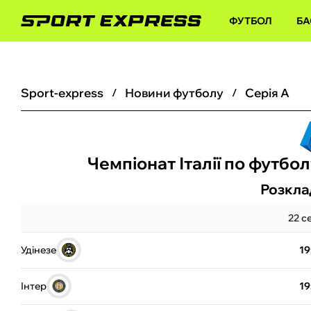
ФУТБОЛ
БА
sport-express
новини футболу
Серія А
Чемпіонат Італії по футбол
Розкла
22 с
Удінезе
19
Інтер
19