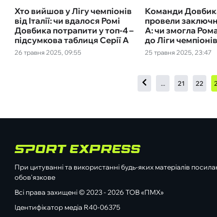
Хто вийшов у Лігу чемпіонів
Команди Довбика
від Італії: чи вдалося Ромі
провели заключні
Довбика потрапити у топ-4 –
А: чи змогла Ром
підсумкова таблиця Серії А
до Ліги чемпіоні
26 травня 2025, 09:55
25 травня 2025, 23:47
...
21
22
При цитуванні та використанні будь-яких матеріалів посилан
обов'язкове
Всі права захищені © 2023 - 2026 ТОВ «ПМХ»
Ідентифікатор медіа R40-06375