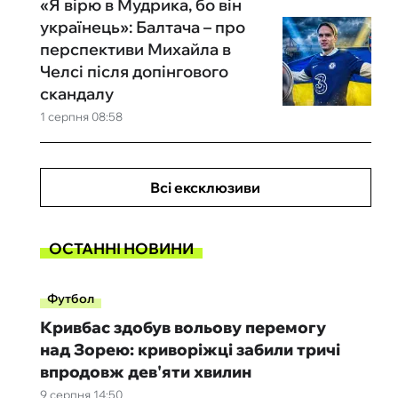
«Я вірю в Мудрика, бо він
українець»: Балтача – про
перспективи Михайла в
Челсі після допінгового
скандалу
1 серпня 08:58
Всі ексклюзиви
ОСТАННІ НОВИНИ
Футбол
Кривбас здобув вольову перемогу
над Зорею: криворіжці забили тричі
впродовж дев'яти хвилин
9 серпня 14:50