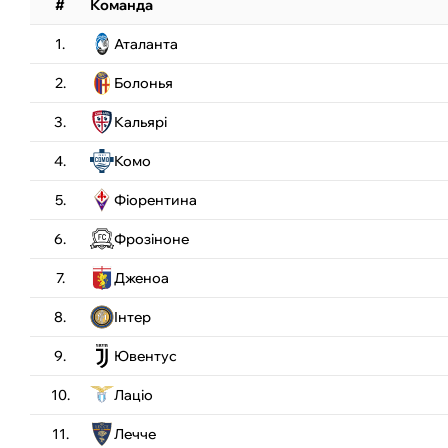
#
Команда
1.
Аталанта
2.
Болонья
3.
Кальярі
4.
Комо
5.
Фіорентина
6.
Фрозіноне
7.
Дженоа
8.
Інтер
9.
Ювентус
10.
Лаціо
11.
Лечче