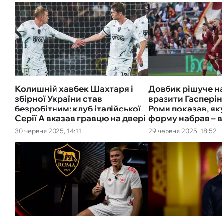
Колишній хавбек Шахтаря і
Довбик рішуче 
збірної України став
вразити Гасперін
безробітним: клуб італійської
Роми показав, я
Серії А вказав гравцю на двері
форму набрав – в
30 червня 2025, 14:11
29 червня 2025, 18:52