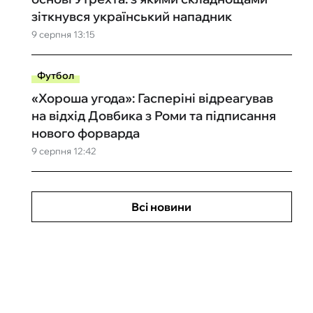
зіткнувся український нападник
9 серпня 13:15
Футбол
«Хороша угода»: Гасперіні відреагував
на відхід Довбика з Роми та підписання
нового форварда
9 серпня 12:42
Всі новини