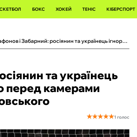
СКЕТБОЛ
БОКС
ХОКЕЙ
ТЕНІС
КІБЕРСПОРТ
Сафонов і Забарний: росіянин та українець ігнорують один одного перед камерами після скандалу Малиновського
осіянин та українець
о перед камерами
овського
★
★
★
★
★
★
★
★
★
★
1 голос