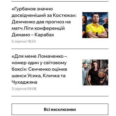
«Гурбанов значно
досвідченіший за Костюка»:
Демченко дав прогноз на
матч Ліги конференцій
Динамо – Карабах
5 серпня 18:54
«Для мене Ломаченко –
номер один у світовому
боксі»: Сенченко оцінив
шанси Усика, Кличка та
Чухаджяна
3 серпня 09:08
Всі ексклюзиви