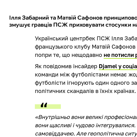
Ілля Забарний та Матвій Сафонов принципово
змушує гравців ПСЖ приховувати стосунки н
Український центрбек ПСЖ Ілля Заба
французького клубу Матвій Сафонов 
попри те, що нещодавно
не потисли 
Як повідомив інсайдер
Djamel у соці
команди між футболістами немає жод
футболісти ігнорують один одного з
політичних скандалів в їхніх країнах.
«Внутрішньо вони великі професіона
вони щасливі і чудово інтегрувалися
самовіддачею. Але геополітична ситу