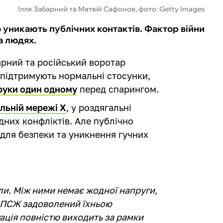
Ілля Забарний та Матвій Сафонов, фото: Getty Images
 уникають публічних контактів. Фактор війни
а людях.
рний та російський воротар
підтримують нормальні стосунки,
руки один одному
перед спарингом.
альній мережі X
, у роздягальні
них конфліктів. Але публічно
адля безпеки та уникнення гучних
ли. Між ними немає жодної напруги,
. ПСЖ задоволений їхньою
ація повністю виходить за рамки