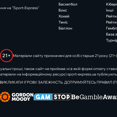
Баскетбол
Кібер
ня на "Sport-Express"
Бокс
Інші
Хокей
Рейти
Теніс
Рейти
Біатлон
Гембл
База 
Турні
21+
Матеріали сайту призначені для осіб старше 21 року (21+)
туальні гроші, також сайт не приймає ні в якій формі оплату ставо
атеріали на інформаційному ресурсі sport-express.ua публікують
 ВИКЛИКАТИ ІГРОВУ ЗАЛЕЖНІСТЬ. ДОТРИМУЙТЕСЬ ПРАВИЛ (П