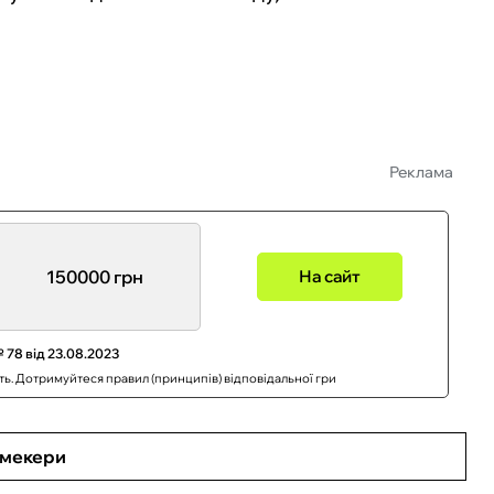
Реклама
150000 грн
На сайт
 78 від 23.08.2023
сть. Дотримуйтеся правил (принципів) відповідальної гри
кмекери