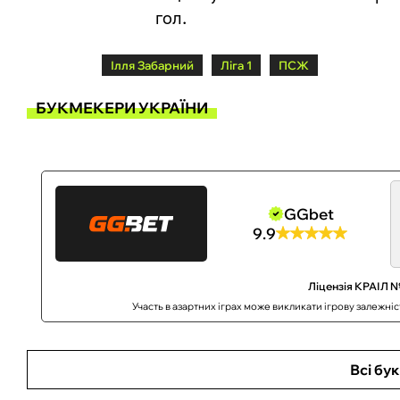
гол.
Ілля Забарний
Ліга 1
ПСЖ
БУКМЕКЕРИ УКРАЇНИ
GGbet
9.9
Ліцензія КРАІЛ №
Участь в азартних іграх може викликати ігрову залежні
Всі бу