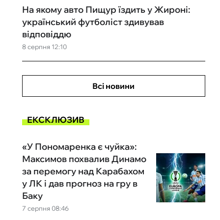
На якому авто Пищур їздить у Жироні:
український футболіст здивував
відповіддю
8 серпня 12:10
Всі новини
ЕКСКЛЮЗИВ
«У Пономаренка є чуйка»:
Максимов похвалив Динамо
за перемогу над Карабахом
у ЛК і дав прогноз на гру в
Баку
7 серпня 08:46