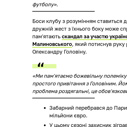
футболу».
Боси клубу з розумінням ставиться 
дружній жест з їхнього боку може с
пам'ятають
скандал за участю украї
Малиновського
, який потиснув руку
Олександру Головіну.
«Ми пам'ятаємо божевільну полеміку
простого привітання з Головіним. Йо
проблема роздягальні, це обов'язкови
Забарний перебрався до Париж
мільйони євро.
У цьому сезоні захисник зігра