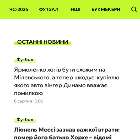
ЧС-2026
ФУТЗАЛ
ІНШІ
БУКМЕКЕРИ
ОСТАННІ НОВИНИ
Футбол
Ярмоленко хотів бути схожим на
Мілевського, а тепер шкодує: купівлю
якого авто вінгер Динамо вважає
помилкою
8 серпня 15:00
Футбол
Ліонель Мессі зазнав важкої втрати:
помер його батько Хорхе – відомі