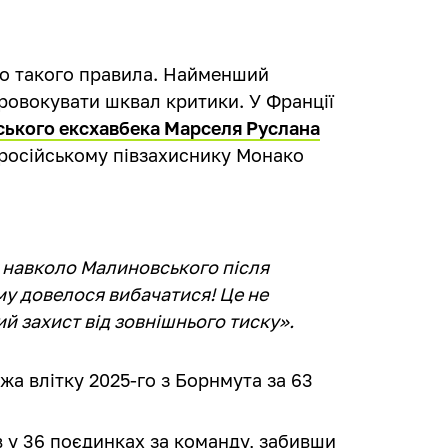
до такого правила. Найменший
провокувати шквал критики. У Франції
нського ексхавбека Марселя Руслана
 російському півзахиснику Монако
 навколо Малиновського після
му довелося вибачатися! Це не
й захист від зовнішнього тиску».
а влітку 2025-го з Борнмута за 63
в у 36 поєдинках за команду, забивши