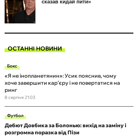
ОСТАННІ НОВИНИ
Бокс
«Я не інопланетянин»: Усик пояснив, чому
хоче завершити кар’єру і не повертатися на
ринг
8 серпня 21:03
Футбол
Дебют Довбика за Болонью: вихід на заміну і
розгромна поразка від Пізи