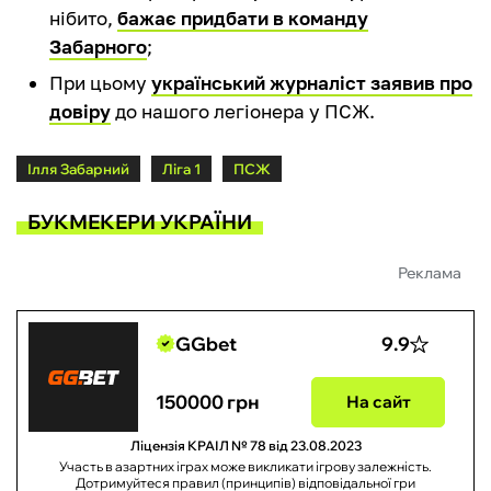
нібито,
бажає придбати в команду
Забарного
;
При цьому
український журналіст заявив про
довіру
до нашого легіонера у ПСЖ.
Ілля Забарний
Ліга 1
ПСЖ
БУКМЕКЕРИ УКРАЇНИ
Реклама
GGbet
9.9
150000 грн
На сайт
Ліцензія КРАІЛ № 78 від 23.08.2023
Участь в азартних іграх може викликати ігрову залежність.
Дотримуйтеся правил (принципів) відповідальної гри