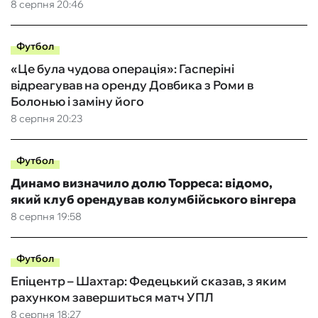
8 серпня 20:46
Футбол
«Це була чудова операція»: Гасперіні
відреагував на оренду Довбика з Роми в
Болонью і заміну його
8 серпня 20:23
Футбол
Динамо визначило долю Торреса: відомо,
який клуб орендував колумбійського вінгера
8 серпня 19:58
Футбол
Епіцентр – Шахтар: Федецький сказав, з яким
рахунком завершиться матч УПЛ
8 серпня 18:27