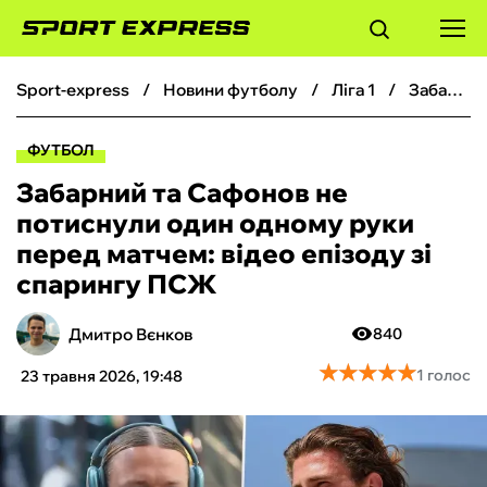
sport-express
новини футболу
ліга 1
Забарний та Сафонов не потиснули один одному руки перед матчем: відео епізоду зі спарингу ПСЖ
ФУТБОЛ
ФУТБОЛ
БАСКЕТБОЛ
Забарний та Сафонов не
потиснули один одному руки
БОКС
перед матчем: відео епізоду зі
спарингу ПСЖ
ХОКЕЙ
Дмитро Вєнков
840
ТЕНІС
★
★
★
★
★
★
★
★
★
★
1 голос
23 травня 2026, 19:48
КІБЕРСПОРТ
ЧС-2026