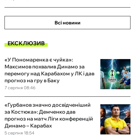
Всі новини
ЕКСКЛЮЗИВ
«У Пономаренка є чуйка»:
Максимов похвалив Динамо за
перемогу над Карабахом у ЛК і дав
прогноз на гру в Баку
7 серпня 08:46
«Гурбанов значно досвідченіший
за Костюка»: Демченко дав
прогноз на матч Ліги конференцій
Динамо – Карабах
5 серпня 18:54