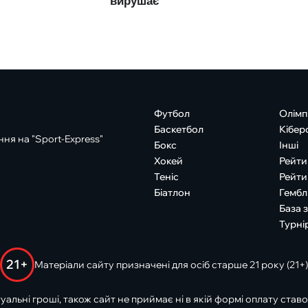
Футбол
Олімп
Баскетбол
Кібер
ня на "Sport-Express"
Бокс
Інші
Хокей
Рейти
Теніс
Рейти
Біатлон
Гембл
База 
Турні
21+
Матеріали сайту призначені для осіб старше 21 року (21+)
туальні гроші, також сайт не приймає ні в якій формі оплату ставо