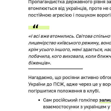
Пропагандистка державного рівня за
втомлюється від українців, проте не 
постійною агресією і пошуком ворогі
«І всі вже втомились. Світова спільн
лицемірство київського режиму, воно
крім усього іншого, мені здається, н
побачила, кого виховала, коли ближч
біженців».
Нагадаємо, що росіяни активно обго
України до ПСЖ, адже через це у во
погіршитися положення в клубі.
Сам російський голкіпер
зали
взаємостосунки з українцем у