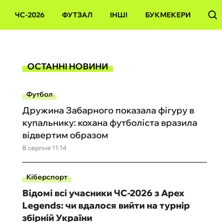
ЧС-2026
ФУТЗАЛ
ІНШІ
БУКМЕКЕРИ
ОСТАННІ НОВИНИ
Футбол
Дружина Забарного показала фігуру в
купальнику: кохана футболіста вразила
відвертим образом
8 серпня 11:14
Кіберспорт
Відомі всі учасники ЧС-2026 з Apex
Legends: чи вдалося вийти на турнір
збірній України