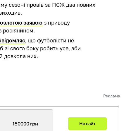
му сезоні провів за ПСЖ два повних
виходив.
розлогою заявою
з приводу
з росіянином.
овідомляє
, що футболісти не
б зі свого боку робить усе, аби
й довкола них.
Реклама
150000 грн
На сайт