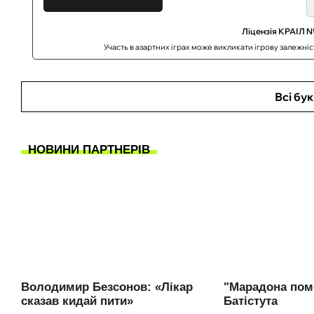
Ліцензія КРАІЛ №
Участь в азартних іграх може викликати ігрову залежні
Всі бу