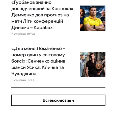
«Гурбанов значно
досвідченіший за Костюка»:
Демченко дав прогноз на
матч Ліги конференцій
Динамо – Карабах
5 серпня 18:54
«Для мене Ломаченко –
номер один у світовому
боксі»: Сенченко оцінив
шанси Усика, Кличка та
Чухаджяна
3 серпня 09:08
Всі ексклюзиви