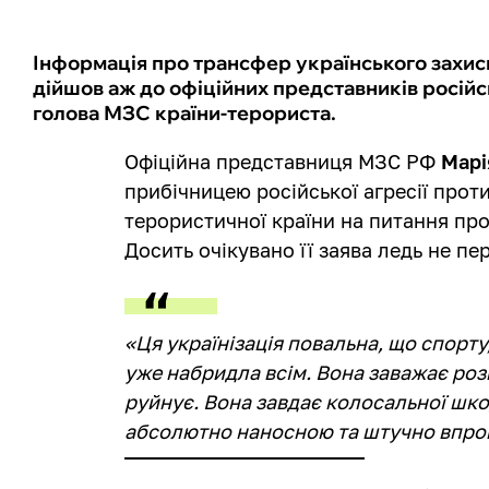
Інформація про трансфер українського захис
дійшов аж до офіційних представників російс
голова МЗС країни-терориста.
Офіційна представниця МЗС РФ
Марі
прибічницею російської агресії проти
терористичної країни на питання пр
Досить очікувано її заява ледь не пе
«Ця українізація повальна, що спорт
уже набридла всім. Вона заважає роз
руйнує. Вона завдає колосальної шкоди
абсолютно наносною та штучно впров