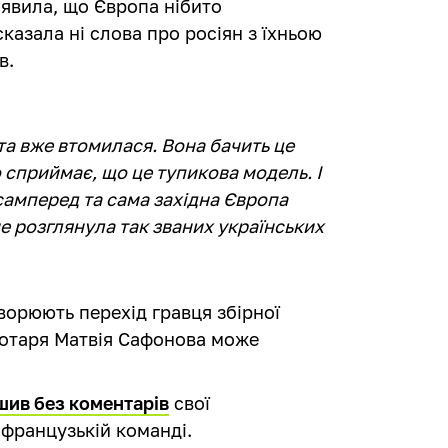
явила, що Європа нібито
сказала ні слова про росіян з їхньою
в.
ота вже втомилася. Вона бачить це
 сприймає, що це тупикова модель. І
асамперед та сама західна Європа
е розглянула так званих українських
ворюють перехід гравця збірної
ротаря Матвія Сафонова може
шив без коментарів
свої
 французькій команді.