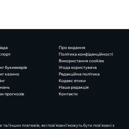
іада
Про видання
спорт
Політика конфіденційності
Використання cookies
нг букмекерів
Угода користувача
нг казино
Редакційна політика
інг
Кодекс етики
знань
Наша редакція
ри прогнозів
Контакти
к та/інших платежів, які пов’язані/можуть бути пов’язані з