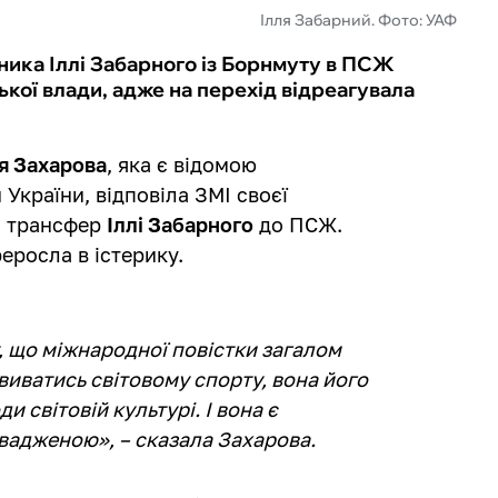
Ілля Забарний. Фото: УАФ
ника Іллі Забарного із Борнмуту в ПСЖ
ької влади, адже на перехід відреагувала
я Захарова
, яка є відомою
 України, відповіла ЗМІ своєї
о трансфер
Іллі Забарного
до ПСЖ.
реросла в істерику.
у, що міжнародної повістки загалом
виватись світовому спорту, вона його
 світовій культурі. І вона є
адженою», – сказала Захарова.