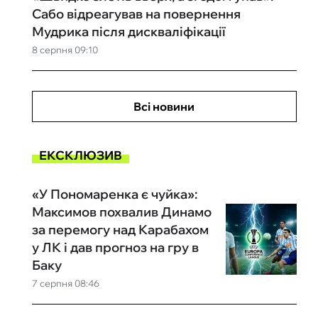
Сабо відреагував на повернення
Мудрика після дискваліфікації
8 серпня 09:10
Всі новини
ЕКСКЛЮЗИВ
«У Пономаренка є чуйка»:
Максимов похвалив Динамо
за перемогу над Карабахом
у ЛК і дав прогноз на гру в
Баку
7 серпня 08:46