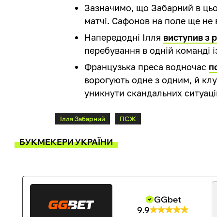
Зазначимо, що Забарний в цьо
матчі. Сафонов на поле ще не 
Напередодні Ілля
виступив з 
перебування в одній команді і
Французька преса водночас
п
ворогують одне з одним, й клу
уникнути скандальних ситуаці
Ілля Забарний
ПСЖ
БУКМЕКЕРИ УКРАЇНИ
GGbet
9.9