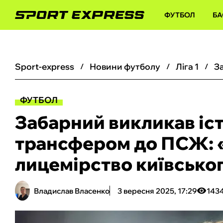
ФУТБОЛ
БА
sport-express
новини футболу
ліга 1
ФУТБОЛ
Забарний викликав іст
трансфером до ПСЖ: «
лицемірство київсько
Владислав Власенко
3 вересня 2025, 17:29
143