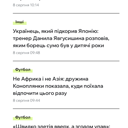
8 серпня 10:14
Інші
Українець, який підкорив Японію:
тренер Данила Явгусишина розповів,
яким борець сумо був у дитячі роки
8 серпня 09:48
Футбол
Не Африка і не Азія: дружина
Коноплянки показала, куди поїхала
відпочити цього разу
8 серпня 09:44
Футбол
«Швидко злетів вверх, а згодом упав»: