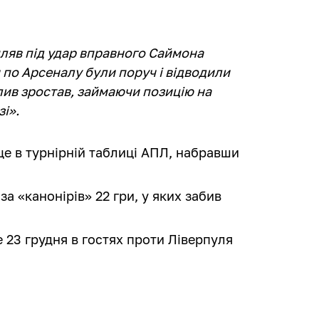
пляв під удар вправного Cаймона
и по Арсеналу були поруч і відводили
плив зростав, займаючи позицію на
зі».
е в турнірній таблиці АПЛ, набравши
 за «канонірів» 22 гри, у яких забив
 23 грудня в гостях проти Ліверпуля