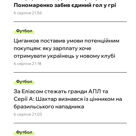
Пономаренко забив єдиний гол у грі
6 серпня 21:56
Футбол
Циганков поставив умови потенційним
покупцям: яку зарплату хоче
отримувати українець у новому клубі
6 серпня 21:18
Футбол
За Еліасом стежать гранди АПЛ та
Серії А: Шахтар визнався із цінником на
бразильського нападника
6 серпня 21:03
Футбол