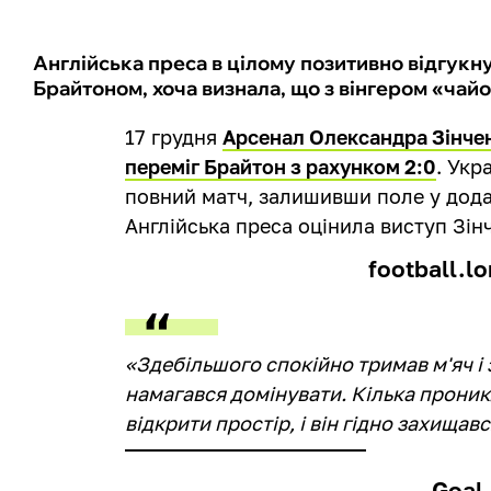
Англійська преса в цілому позитивно відгукн
Брайтоном, хоча визнала, що з вінгером «ча
17 грудня
Арсенал Олександра Зінчен
переміг Брайтон з рахунком 2:0
. Укр
повний матч, залишивши поле у дода
Англійська преса оцінила виступ Зінч
football.l
«Здебільшого спокійно тримав м'яч і 
намагався домінувати. Кілька прони
відкрити простір, і він гідно захищавс
Goal 