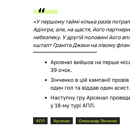
«У першому таймі кілька разів потра
Адінгра, але, на щастя, його партнер
небезпеку. У другій половині його в
кшталт Граніта Джаки на лівому флан
Арсенал вийшов на перше місц
39 очок.
Зінченко в цій кампанії провів
один гол та віддав один асист.
Наступну гру Арсенал проведе
у 18-му турі АПЛ.
АПЛ
Арсенал
Олександр Зінченко