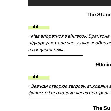
The Stand
«Мав впоратися з вінгером Брайтона 
підкараулив, але все ж таки зробив с
захищався теж».
90min
«Завжди створює загрозу, виходячи з
флангом і проходячи через центральн
The Su