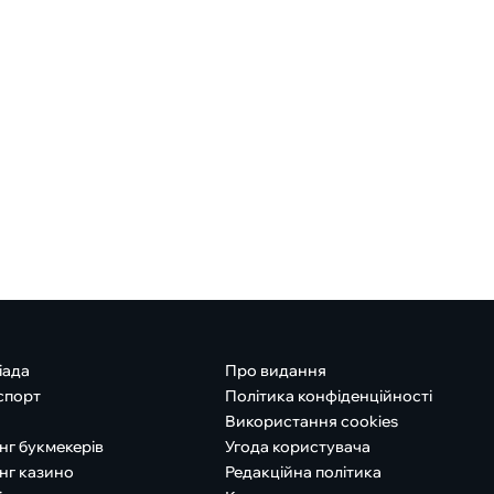
іада
Про видання
спорт
Політика конфіденційності
Використання cookies
нг букмекерів
Угода користувача
нг казино
Редакційна політика