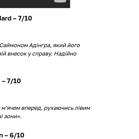
ard – 7/10
Саймоном Адінгра, який його
вій внесок у справу. Надійно
 – 7/10
 м'ячем вперед, рухаючись лівим
і зони».
n – 6/10