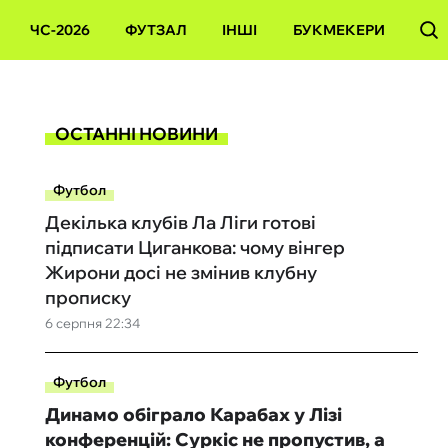
ЧС-2026
ФУТЗАЛ
ІНШІ
БУКМЕКЕРИ
ОСТАННІ НОВИНИ
Футбол
Декілька клубів Ла Ліги готові
підписати Циганкова: чому вінгер
Жирони досі не змінив клубну
прописку
6 серпня 22:34
Футбол
Динамо обіграло Карабах у Лізі
конференцій: Суркіс не пропустив, а