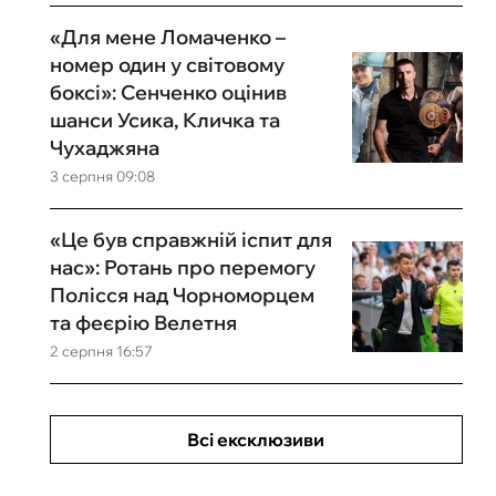
«Для мене Ломаченко –
номер один у світовому
боксі»: Сенченко оцінив
шанси Усика, Кличка та
Чухаджяна
3 серпня 09:08
«Це був справжній іспит для
нас»: Ротань про перемогу
Полісся над Чорноморцем
та феєрію Велетня
2 серпня 16:57
Всі ексклюзиви