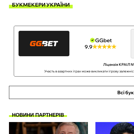
БУКМЕКЕРИ УКРАЇНИ
GGbet
9.9
Ліцензія КРАІЛ №
Участь в азартних іграх може викликати ігрову залежні
Всі бу