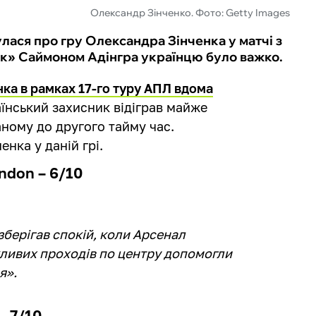
Олександр Зінченко. Фото: Getty Images
улася про гру Олександра Зінченка у матчі з
йок» Саймоном Адінгра українцю було важко.
ка в рамках 17-го туру АПЛ вдома
аїнський захисник відіграв майже
ному до другого тайму час.
енка у даній грі.
ondon – 6/10
зберігав спокій, коли Арсенал
кливих проходів по центру допомогли
я».
– 7/10