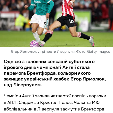
ФУТЗАЛ
ІНШІ
БУКМЕКЕРИ
Єгор Ярмолюк у грі проти Ліверпуля. Фото: Getty Images
Однією з головних сенсацій суботнього
ігрового дня в чемпіонаті Англії стала
перемога Брентфорда, кольори якого
захищає український хавбек Єгор Ярмолюк,
над Ліверпулем.
Чемпіон Англії зазнав четвертої поспіль поразки
в АПЛ. Слідом за Кристал Пелес, Челсі та МЮ
вболівальників Ліверпуля засмутив Брентфорд