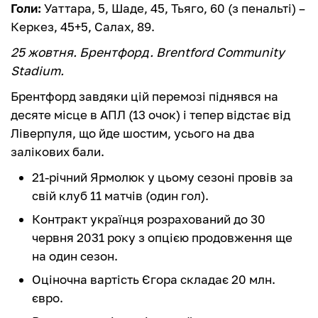
Голи:
Уаттара, 5, Шаде, 45, Тьяго, 60 (з пенальті) –
Керкез, 45+5, Салах, 89.
25 жовтня. Брентфорд. Brentford Community
Stadium.
Брентфорд завдяки цій перемозі піднявся на
десяте місце в АПЛ (13 очок) і тепер відстає від
Ліверпуля, що йде шостим, усього на два
залікових бали.
21-річний Ярмолюк у цьому сезоні провів за
свій клуб 11 матчів (один гол).
Контракт українця розрахований до 30
червня 2031 року з опцією продовження ще
на один сезон.
Оціночна вартість Єгора складає 20 млн.
євро.