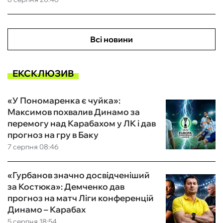
Всі новини
ЕКСКЛЮЗИВ
«У Пономаренка є чуйка»:
Максимов похвалив Динамо за
перемогу над Карабахом у ЛК і дав
прогноз на гру в Баку
7 серпня 08:46
«Гурбанов значно досвідченіший
за Костюка»: Демченко дав
прогноз на матч Ліги конференцій
Динамо – Карабах
5 серпня 18:54