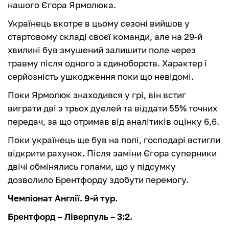
нашого Єгора Ярмолюка.
Українець вкотре в цьому сезоні вийшов у
стартовому складі своєї команди, але на 29-й
хвилині був змушений залишити поле через
травму після одного з єдиноборств. Характер і
серйозність ушкодження поки що невідомі.
Поки Ярмолюк знаходився у грі, він встиг
виграти дві з трьох дуелей та віддати 55% точних
передач, за що отримав від аналітиків оцінку 6,6.
Поки українець ще був на полі, господарі встигли
відкрити рахунок. Після заміни Єгора суперники
двічі обмінялись голами, що у підсумку
дозволило Брентфорду здобути перемогу.
Чемпіонат Англії. 9-й тур.
Брентфорд – Ліверпуль – 3:2.