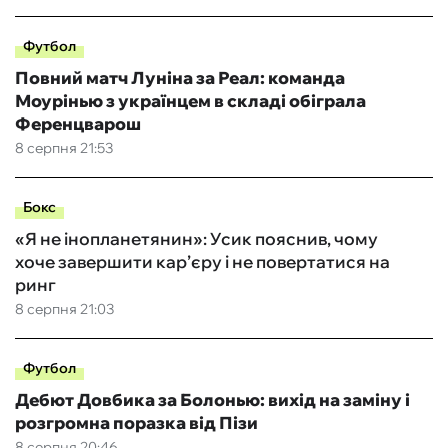
Футбол
Повний матч Луніна за Реал: команда
Моурінью з українцем в складі обіграла
Ференцварош
8 серпня 21:53
Бокс
«Я не інопланетянин»: Усик пояснив, чому
хоче завершити кар’єру і не повертатися на
ринг
8 серпня 21:03
Футбол
Дебют Довбика за Болонью: вихід на заміну і
розгромна поразка від Пізи
8 серпня 20:46