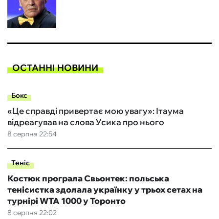
ОСТАННІ НОВИНИ
Бокс
«Це справді привертає мою увагу»: Ітаума
відреагував на слова Усика про нього
8 серпня 22:54
Теніс
Костюк програла Свьонтек: польська
тенісистка здолала українку у трьох сетах на
турнірі WTA 1000 у Торонто
8 серпня 22:02