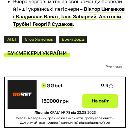
Вчора чергові матчі за свої команди провели
й інші українські легіонери –
Віктор Циганков
і Владислав Ванат
,
Ілля Забарний
,
Анатолій
Трубін і Георгій Судаков
.
АПЛ
Єгор Ярмолюк
Брентфорд
БУКМЕКЕРИ УКРАЇНИ
Реклама
GGbet
9.9
150000 грн
На сайт
Ліцензія КРАІЛ № 78 від 23.08.2023
Участь в азартних іграх може викликати ігрову залежність.
Дотримуйтеся правил (принципів) відповідальної гри