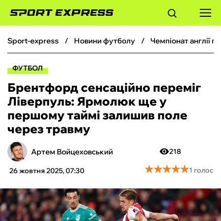
sport-express
новини футболу
чемпіонат англії 
ФУТБОЛ
ФУТБОЛ
БАСКЕТБОЛ
Брентфорд сенсаційно переміг
Ліверпуль: Ярмолюк ще у
БОКС
першому таймі залишив поле
через травму
ХОКЕЙ
Артем Войцеховський
218
ТЕНІС
★
★
★
★
★
★
★
★
★
★
1 голос
26 жовтня 2025, 07:30
КІБЕРСПОРТ
ЧС-2026