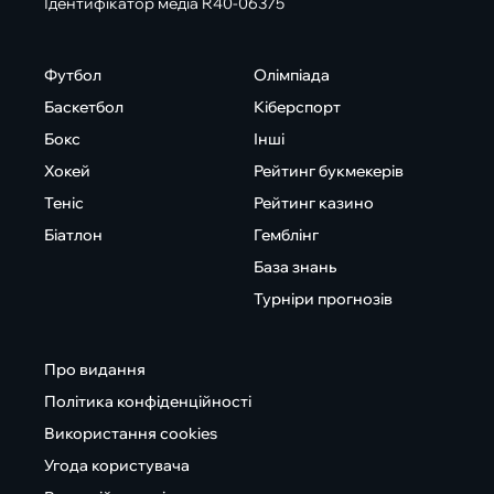
Ідентифікатор медіа R40-06375
Футбол
Олімпіада
Баскетбол
Кіберспорт
Бокс
Інші
Хокей
Рейтинг букмекерів
Теніс
Рейтинг казино
Біатлон
Гемблінг
База знань
Турніри прогнозів
Про видання
Політика конфіденційності
Використання cookies
Угода користувача