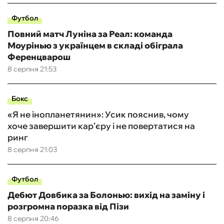
Футбол
Повний матч Луніна за Реал: команда
Моурінью з українцем в складі обіграла
Ференцварош
8 серпня 21:53
Бокс
«Я не інопланетянин»: Усик пояснив, чому
хоче завершити кар’єру і не повертатися на
ринг
8 серпня 21:03
Футбол
Дебют Довбика за Болонью: вихід на заміну і
розгромна поразка від Пізи
8 серпня 20:46