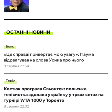
ОСТАННІ НОВИНИ
Бокс
«Це справді привертає мою увагу»: Ітаума
відреагував на слова Усика про нього
8 серпня 22:54
Теніс
Костюк програла Свьонтек: польська
тенісистка здолала українку у трьох сетах на
турнірі WTA 1000 у Торонто
8 серпня 22:02