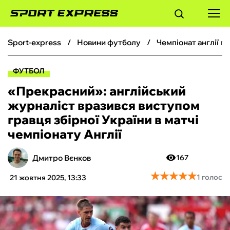
sport-express
новини футболу
чемпіонат англії 
ФУТБОЛ
ФУТБОЛ
БАСКЕТБОЛ
«Прекрасний»: англійський
журналіст вразився виступом
БОКС
гравця збірної України в матчі
чемпіонату Англії
ХОКЕЙ
Дмитро Вєнков
167
ТЕНІС
★
★
★
★
★
★
★
★
★
★
1 голос
21 жовтня 2025, 13:33
КІБЕРСПОРТ
ЧС-2026