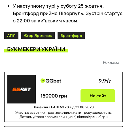
У наступному турі у суботу 25 жовтня,
Брентфорд прийме Ліверпуль. Зустріч стартує
о 22:00 за київським часом.
АПЛ
Єгор Ярмолюк
Брентфорд
БУКМЕКЕРИ УКРАЇНИ
Реклама
GGbet
9.9
150000 грн
На сайт
Ліцензія КРАІЛ № 78 від 23.08.2023
Участь в азартних іграх може викликати ігрову залежність.
Дотримуйтеся правил (принципів) відповідальної гри