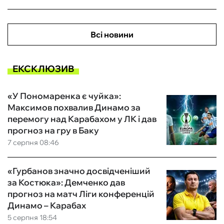
Всі новини
ЕКСКЛЮЗИВ
«У Пономаренка є чуйка»:
Максимов похвалив Динамо за
перемогу над Карабахом у ЛК і дав
прогноз на гру в Баку
7 серпня 08:46
«Гурбанов значно досвідченіший
за Костюка»: Демченко дав
прогноз на матч Ліги конференцій
Динамо – Карабах
5 серпня 18:54