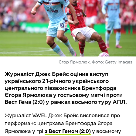
ФУТЗАЛ
ІНШІ
БУКМЕКЕРИ
Єгор Ярмолюк. Фото: Getty Images
Журналіст Джек Брейс оцінив виступ
українського 21-річного українського
центрального півзахисника Брентфорда
Єгора Ярмолюка у гостьовому матчі проти
Вест Гема (2:0) у рамках восьмого туру АПЛ.
Журналіст VAVEL Джек Брейс висловився про
перформанс центрхава Брентфорда Єгора
Ярмолюка у грі
з Вест Гемом (2:0)
у восьмому