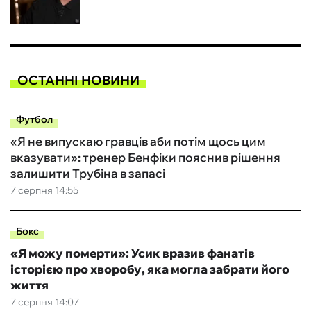
ОСТАННІ НОВИНИ
Футбол
«Я не випускаю гравців аби потім щось цим
вказувати»: тренер Бенфіки пояснив рішення
залишити Трубіна в запасі
7 серпня 14:55
Бокс
«Я можу померти»: Усик вразив фанатів
історією про хворобу, яка могла забрати його
життя
7 серпня 14:07