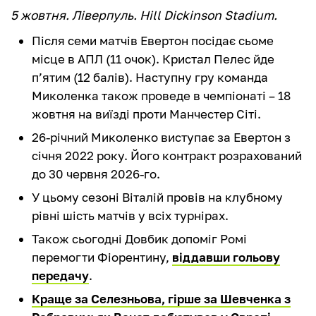
5 жовтня. Ліверпуль. Hill Dickinson Stadium.
Після семи матчів Евертон посідає сьоме
місце в АПЛ (11 очок). Кристал Пелес йде
п’ятим (12 балів). Наступну гру команда
Миколенка також проведе в чемпіонаті – 18
жовтня на виїзді проти Манчестер Сіті.
26-річний Миколенко виступає за Евертон з
січня 2022 року. Його контракт розрахований
до 30 червня 2026-го.
У цьому сезоні Віталій провів на клубному
рівні шість матчів у всіх турнірах.
Також сьогодні Довбик допоміг Ромі
перемогти Фіорентину,
віддавши гольову
передачу
.
Краще за Селезньова, гірше за Шевченка з