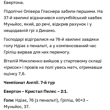
Евертона.
Підопічні Олівера Гласнера забили першими. На
37-й хвилині відзначився колумбійський хавбек
Муньйос, який, до речі, відкрив рахунок і у
нещодавній грі з Динамо.
Господарі відігралися на 76-й хвилині завдяки
голу Ндіає з пенальті, а у компенсований час
Гріліш вирвав для них перемогу.
Віталій Миколенко вийшов у стартовому складі
«ірисок» і провів на полі увесь матч, отримавши
оцінку 7,6.
Чемпіонат Англії. 7-й тур
Евертон – Кристал Пелес – 2:1.
Голи:
Ндіає, 76 (з пенальті), Гріліш, 90+3 –
Муньйос, 37.