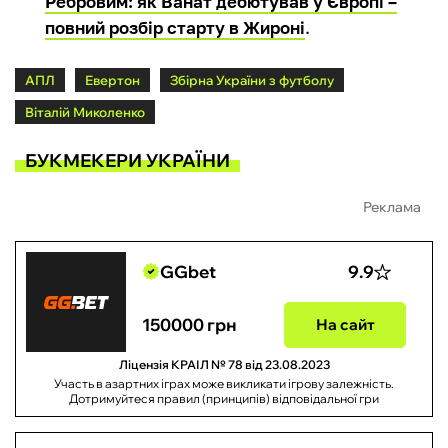
Ребровим: як Ванат дебютував у Європі –
повний розбір старту в Жироні
.
АПЛ
Евертон
Збірна України з футболу
Віталій Миколенко
БУКМЕКЕРИ УКРАЇНИ
Реклама
GGbet
9.9
150000 грн
На сайт
Ліцензія КРАІЛ № 78 від 23.08.2023
Участь в азартних іграх може викликати ігрову залежність.
Дотримуйтеся правил (принципів) відповідальної гри