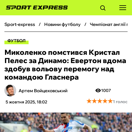
sport-express
новини футболу
чемпіонат англії 
ФУТБОЛ
ФУТБОЛ
БАСКЕТБОЛ
Миколенко помстився Кристал
Пелес за Динамо: Евертон вдома
БОКС
здобув вольову перемогу над
командою Гласнера
ХОКЕЙ
Артем Войцеховський
1007
ТЕНІС
★
★
★
★
★
★
★
★
★
★
1 голос
5 жовтня 2025, 18:02
КІБЕРСПОРТ
ЧС-2026