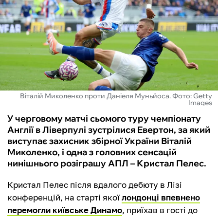
ФУТЗАЛ
ІНШІ
БУКМЕКЕРИ
Віталій Миколенко проти Даніеля Муньйоса. Фото: Getty
Images
У черговому матчі сьомого туру чемпіонату
Англії в Ліверпулі зустрілися Евертон, за який
виступає захисник збірної України Віталій
Миколенко, і одна з головних сенсацій
нинішнього розіграшу АПЛ – Кристал Пелес.
Кристал Пелес після вдалого дебюту в Лізі
конференцій, на старті якої
лондонці впевнено
перемогли київське Динамо
, приїхав в гості до