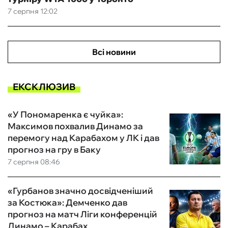
7 серпня 12:02
Всі новини
ЕКСКЛЮЗИВ
«У Пономаренка є чуйка»:
Максимов похвалив Динамо за
перемогу над Карабахом у ЛК і дав
прогноз на гру в Баку
7 серпня 08:46
«Гурбанов значно досвідченіший
за Костюка»: Демченко дав
прогноз на матч Ліги конференцій
Динамо – Карабах