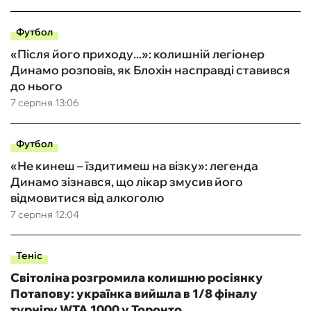
Футбол
«Після його приходу...»: колишній легіонер
Динамо розповів, як Блохін насправді ставився
до нього
7 серпня 13:06
Футбол
«Не кинеш – їздитимеш на візку»: легенда
Динамо зізнався, що лікар змусив його
відмовитися від алкоголю
7 серпня 12:04
Теніс
Світоліна розгромила колишню росіянку
Потапову: українка вийшла в 1/8 фіналу
турніру WTA 1000 у Торонто