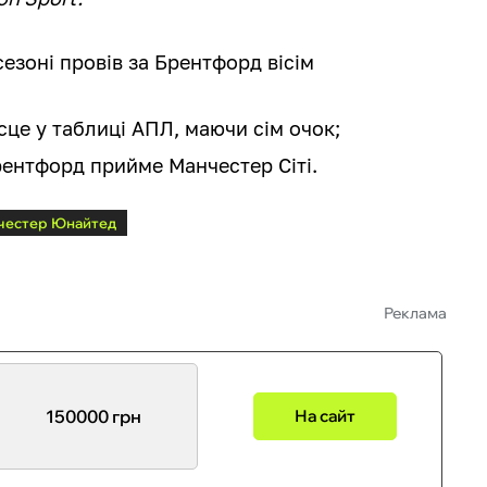
езоні провів за Брентфорд вісім
;
сце у таблиці АПЛ, маючи сім очок;
рентфорд прийме Манчестер Сіті.
честер Юнайтед
Реклама
150000 грн
На сайт