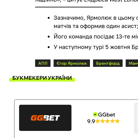
Зазначимо, Ярмолюк в цьому с
матчів та оформив один асист
Його команда посідає 13-те мі
У наступному турі 5 жовтня Б
АПЛ
Єгор Ярмолюк
Брентфорд
Ман
БУКМЕКЕРИ УКРАЇНИ
GGbet
9.9