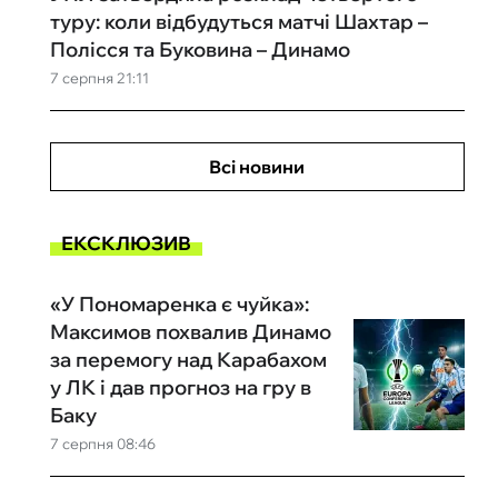
туру: коли відбудуться матчі Шахтар –
Полісся та Буковина – Динамо
7 серпня 21:11
Всі новини
ЕКСКЛЮЗИВ
«У Пономаренка є чуйка»:
Максимов похвалив Динамо
за перемогу над Карабахом
у ЛК і дав прогноз на гру в
Баку
7 серпня 08:46