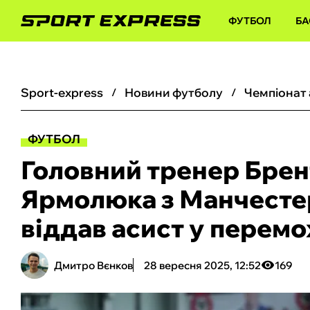
ФУТБОЛ
БА
sport-express
новини футболу
чемпіонат
ФУТБОЛ
Головний тренер Брен
Ярмолюка з Манчесте
віддав асист у перем
Дмитро Вєнков
28 вересня 2025, 12:52
169