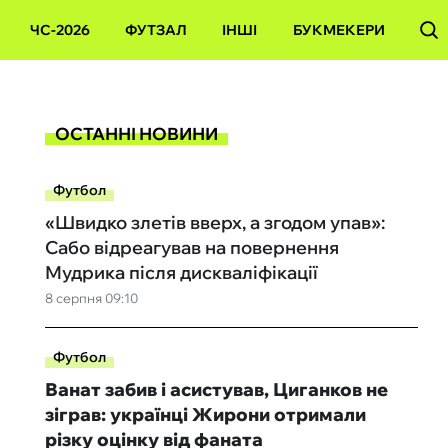
ЧС-2026
ФУТЗАЛ
ІНШІ
БУКМЕКЕРИ
ОСТАННІ НОВИНИ
Футбол
«Швидко злетів вверх, а згодом упав»:
Сабо відреагував на повернення
Мудрика після дискваліфікації
8 серпня 09:10
Футбол
Ванат забив і асистував, Циганков не
зіграв: українці Жирони отримали
різку оцінку від фаната