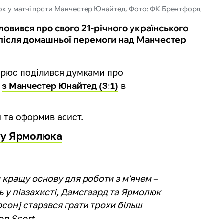
к у матчі проти Манчестер Юнайтед. Фото: ФК Брентфорд
овився про свого 21-річного українського
після домашньої перемоги над Манчестер
дрюс поділився думками про
и
з Манчестер Юнайтед (3:1)
в
ч та оформив асист.
ту Ярмолюка
 кращу основу для роботи з м'ячем –
ь у півзахисті, Дамсгаард та Ярмолюк
сон] старався грати трохи більш
on Sport.