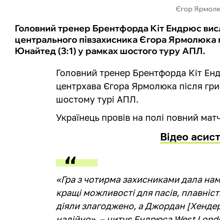
Єгор Ярмолю
Головний тренер Брентфорда Кіт Ендрюс висл
центрального півзахисника Єгора Ярмолюка 
Юнайтед (3:1) у рамках шостого туру АПЛ.
Головний тренер Брентфорда Кіт Ен
центрхава Єгора Ярмолюка після гр
шостому турі АПЛ.
Українець провів на полі повний мат
Відео асис
«Гра з чотирма захисниками дала нам
кращі можливості для пасів, плавніст
діяли злагоджено, а Джордан [Хендер
надійно», – цитує Ендрюса West Lond