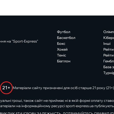
Футбол
Олімп
Баскетбол
Кібер
ня на "Sport-Express"
Бокс
Інші
Хокей
Рейти
Теніс
Рейти
Біатлон
Гембл
База 
Турні
21+
Матеріали сайту призначені для осіб старше 21 року (21+)
туальні гроші, також сайт не приймає ні в якій формі оплату ставо
атеріали на інформаційному ресурсі sport-express.ua публікують
 ВИКЛИКАТИ ІГРОВУ ЗАЛЕЖНІСТЬ. ДОТРИМУЙТЕСЬ ПРАВИЛ (П