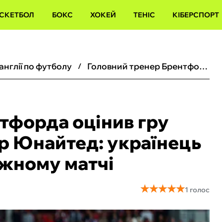
СКЕТБОЛ
БОКС
ХОКЕЙ
ТЕНІС
КІБЕРСПОРТ
 англії по футболу
Головний тренер Брентфорда оцінив гру Ярмолюка з Манчестер Юнайтед: українець віддав асист у переможному матчі
тфорда оцінив гру
р Юнайтед: українець
ожному матчі
★
★
★
★
★
★
★
★
★
★
1 голос