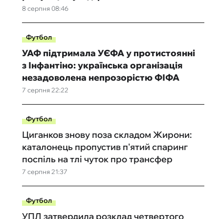
8 серпня 08:46
Футбол
УАФ підтримала УЄФА у протистоянні
з Інфантіно: українська організація
незадоволена непрозорістю ФІФА
7 серпня 22:22
Футбол
Циганков знову поза складом Жирони:
каталонець пропустив п'ятий спаринг
поспіль на тлі чуток про трансфер
7 серпня 21:37
Футбол
УПЛ затвердила розклад четвертого