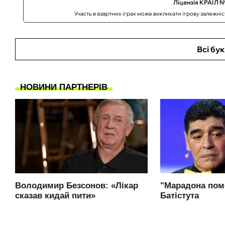
Ліцензія КРАІЛ №
Участь в азартних іграх може викликати ігрову залежні
Всі бу