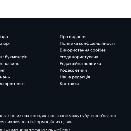
іада
Про видання
спорт
Політика конфіденційності
Використання cookies
нг букмекерів
Угода користувача
нг казино
Редакційна політика
інг
Кодекс етики
знань
Наша редакція
ри прогнозів
Контакти
к та/інших платежів, які пов’язані/можуть бути пов’язані з
ся виключно в інформаційних цілях.
РИНЦИПІВ) ВІДПОВІДАЛЬНОЇ ГРИ.