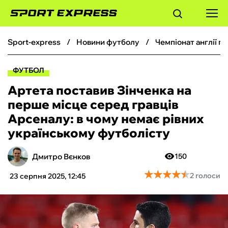
sport-express
новини футболу
чемпіонат англії 
ФУТБОЛ
ФУТБОЛ
БАСКЕТБОЛ
Артета поставив Зінченка на
перше місце серед гравців
БОКС
Арсеналу: в чому немає рівних
українському футболісту
ХОКЕЙ
Дмитро Вєнков
150
ТЕНІС
★
★
★
★
★
★
★
★
★
★
2 голоси
23 серпня 2025, 12:45
КІБЕРСПОРТ
ЧС-2026