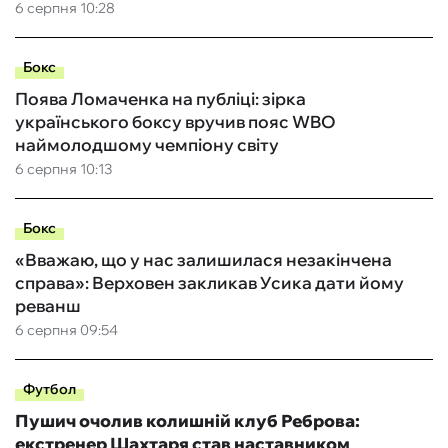
6 серпня 10:28
Бокс
Поява Ломаченка на публіці: зірка
українського боксу вручив пояс WBO
наймолодшому чемпіону світу
6 серпня 10:13
Бокс
«Вважаю, що у нас залишилася незакінчена
справа»: Верховен закликав Усика дати йому
реванш
6 серпня 09:54
Футбол
Пушич очолив колишній клуб Реброва:
екстренер Шахтаря став наставником