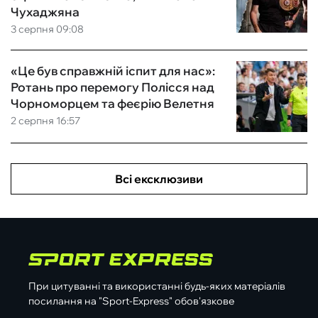
Чухаджяна
3 серпня 09:08
«Це був справжній іспит для нас»:
Ротань про перемогу Полісся над
Чорноморцем та феєрію Велетня
2 серпня 16:57
Всі ексклюзиви
При цитуванні та використанні будь-яких матеріалів
посилання на "Sport-Express" обов'язкове