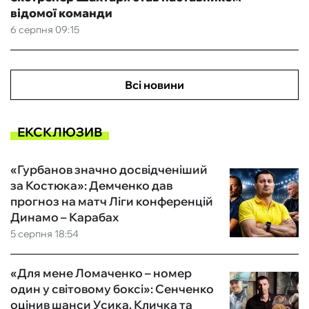
відомої команди
6 серпня 09:15
Всі новини
ЕКСКЛЮЗИВ
«Гурбанов значно досвідченіший
за Костюка»: Демченко дав
прогноз на матч Ліги конференцій
Динамо – Карабах
5 серпня 18:54
«Для мене Ломаченко – номер
один у світовому боксі»: Сенченко
оцінив шанси Усика, Кличка та