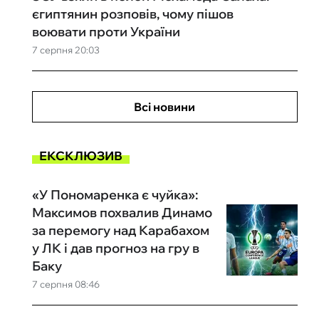
єгиптянин розповів, чому пішов
воювати проти України
7 серпня 20:03
Всі новини
ЕКСКЛЮЗИВ
«У Пономаренка є чуйка»:
Максимов похвалив Динамо
за перемогу над Карабахом
у ЛК і дав прогноз на гру в
Баку
7 серпня 08:46