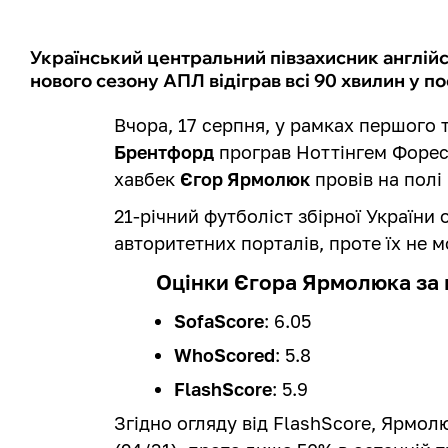
Український центральний півзахисник англій
нового сезону АПЛ відіграв всі 90 хвилин у п
Вчора, 17 серпня, у рамках першого т
Брентфорд
програв Ноттінгем Форест
хавбек
Єгор Ярмолюк
провів на полі 
21-річний футболіст збірної України 
авторитетних порталів, проте їх не 
Оцінки Єгора Ярмолюка за 
SofaScore
: 6.05
WhoScored
: 5.8
FlashScore
: 5.9
Згідно огляду від FlashScore, Ярмо