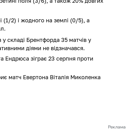
ретині поля (3/6), а також 20% довгих
 (1/2) і жодного на землі (0/5), а
л.
 у складі Брентфорда 35 матчів у
ативними діями не відзначався.
та Ендрюса зіграє 23 серпня проти
иє матч Евертона Віталія Миколенка
Реклама