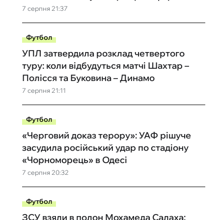
7 серпня 21:37
Футбол
УПЛ затвердила розклад четвертого
туру: коли відбудуться матчі Шахтар –
Полісся та Буковина – Динамо
7 серпня 21:11
Футбол
«Черговий доказ терору»: УАФ рішуче
засудила російський удар по стадіону
«Чорноморець» в Одесі
7 серпня 20:32
Футбол
ЗСУ взяли в полон Мохамеда Салаха: