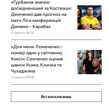
«Гурбанов значно
досвідченіший за Костюка»:
Демченко дав прогноз на
матч Ліги конференцій
Динамо – Карабах
5 серпня 18:54
«Для мене Ломаченко –
номер один у світовому
боксі»: Сенченко оцінив
шанси Усика, Кличка та
Чухаджяна
3 серпня 09:08
Всі ексклюзиви