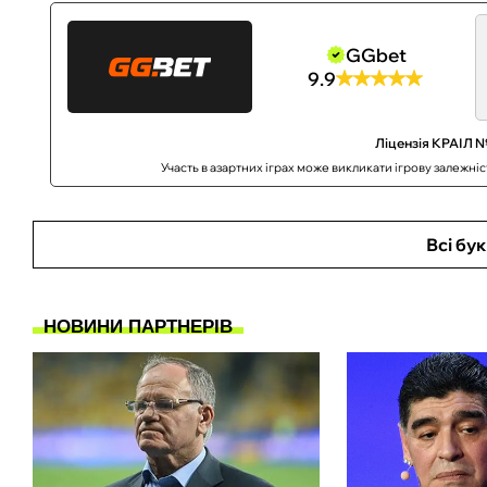
GGbet
9.9
Ліцензія КРАІЛ №
Участь в азартних іграх може викликати ігрову залежні
Всі бу