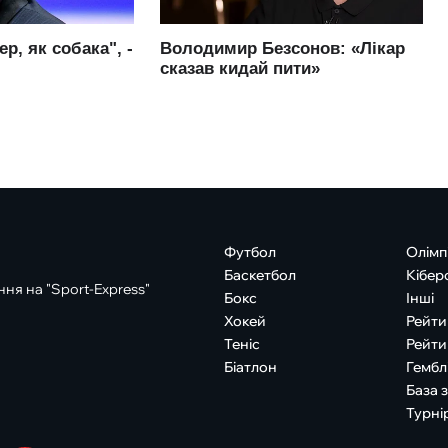
Футбол
Олімп
Баскетбол
Кібер
ня на "Sport-Express"
Бокс
Інші
Хокей
Рейти
Теніс
Рейти
Біатлон
Гембл
База 
Турні