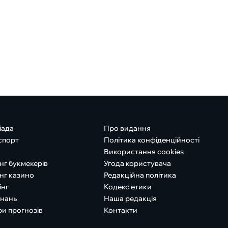
іада
Про видання
спорт
Політика конфіденційності
Використання cookies
нг букмекерів
Угода користувача
нг казино
Редакційна політика
інг
Кодекс етики
знань
Наша редакція
ри прогнозів
Контакти