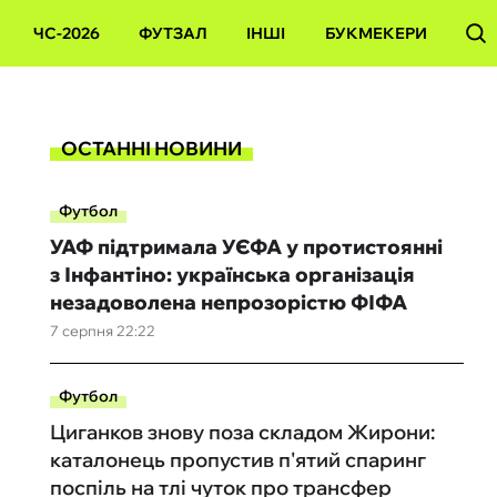
ЧС-2026
ФУТЗАЛ
ІНШІ
БУКМЕКЕРИ
ОСТАННІ НОВИНИ
Футбол
УАФ підтримала УЄФА у протистоянні
з Інфантіно: українська організація
незадоволена непрозорістю ФІФА
7 серпня 22:22
Футбол
Циганков знову поза складом Жирони:
каталонець пропустив п'ятий спаринг
поспіль на тлі чуток про трансфер