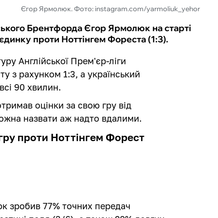
Єгор Ярмолюк. Фото: instagram.com/yarmoliuk_yehor
ського Брентфорда Єгор Ярмолюк на старті
оєдинку проти Ноттінгем Фореста (1:3).
уру Англійської Прем'єр-ліги
у з рахунком 1:3, а український
всі 90 хвилин.
отримав оцінки за свою гру від
можна назвати аж надто вдалими.
гру проти Ноттінгем Форест
люк зробив 77% точних передач