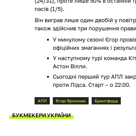
(24/31), проте лише 50% в останній т
пасів (1/5).
Він виграв лише один двобій у повітрі
також здійснив три порушення прави
У минулому сезоні Єгор провів
офіційних змаганнях і результ
У наступному турі команда Кі
Астон Вілли.
Сьогодні перший тур АПЛ закр
проти Лідса. Старт – о 22:00.
АПЛ
Єгор Ярмолюк
Брентфорд
БУКМЕКЕРИ УКРАЇНИ