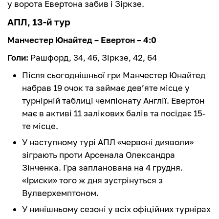
у ворота Евертона забив і Зіркзе.
АПЛ, 13-й тур
Манчестер Юнайтед – Евертон – 4:0
Голи:
Рашфорд, 34, 46, Зіркзе, 42, 64
Після сьогоднішньої гри Манчестер Юнайтед
набрав 19 очок та займає дев’яте місце у
турнірній таблиці чемпіонату Англії. Евертон
має в активі 11 залікових балів та посідає 15-
те місце.
У наступному турі АПЛ «червоні дияволи‎»
зіграють проти Арсенала Олександра
Зінченка. Гра запланована на 4 грудня.
«Іриски‎» того ж дня зустрінуться з
Вулверхемптоном.
У нинішньому сезоні у всіх офіційних турнірах