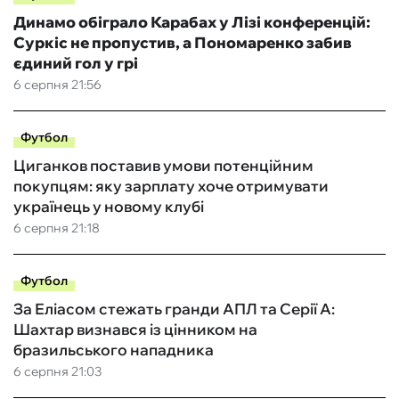
Динамо обіграло Карабах у Лізі конференцій:
Суркіс не пропустив, а Пономаренко забив
єдиний гол у грі
6 серпня 21:56
Футбол
Циганков поставив умови потенційним
покупцям: яку зарплату хоче отримувати
українець у новому клубі
6 серпня 21:18
Футбол
За Еліасом стежать гранди АПЛ та Серії А:
Шахтар визнався із цінником на
бразильського нападника
6 серпня 21:03