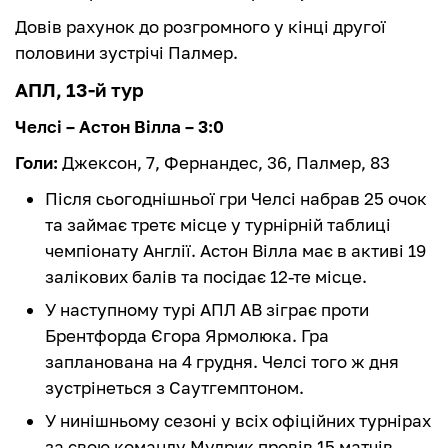
Довів рахунок до розгромного у кінці другої
половини зустрічі Палмер.
АПЛ, 13-й тур
Челсі – Астон Вілла – 3:0
Голи:
Джексон, 7, Фернандес, 36, Палмер, 83
Після сьогоднішньої гри Челсі набрав 25 очок
та займає третє місце у турнірній таблиці
чемпіонату Англії. Астон Вілла має в активі 19
залікових балів та посідає 12-те місце.
У наступному турі АПЛ АВ зіграє проти
Брентфорда Єгора Ярмолюка. Гра
запланована на 4 грудня. Челсі того ж дня
зустрінеться з Саутгемптоном.
У нинішньому сезоні у всіх офіційних турнірах
за свою команду Мудрик провів 15 матчів,