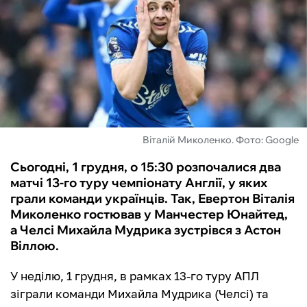
ФУТЗАЛ
ІНШІ
БУКМЕКЕРИ
Віталій Миколенко. Фото: Google
Сьогодні, 1 грудня, о 15:30 розпочалися два
матчі 13-го туру чемпіонату Англії, у яких
грали команди українців. Так, Евертон Віталія
Миколенко гостював у Манчестер Юнайтед,
а Челсі Михайла Мудрика зустрівся з Астон
Віллою.
У неділю, 1 грудня, в рамках 13-го туру АПЛ
зіграли команди Михайла Мудрика (Челсі) та