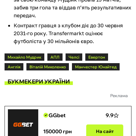
забив три гола та віддав п’ять результативних
передач.
Контракт гравця з клубом діє до 30 червня
2031-го року. Transfermarkt оцінює
футболіста у 30 мільйонів євро.
Михайло Мудрик
АПЛ
Челсі
Евертон
Англія
Віталій Миколенко
Манчестер Юнайтед
БУКМЕКЕРИ УКРАЇНИ
Реклама
GGbet
9.9
150000 грн
На сайт