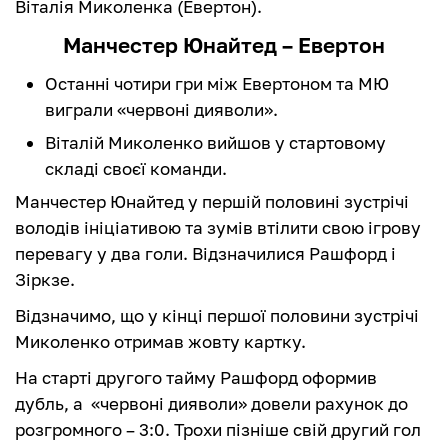
Віталія Миколенка (Евертон).
Манчестер Юнайтед – Евертон
Останні чотири гри між Евертоном та МЮ
виграли «червоні дияволи‎».
Віталій Миколенко вийшов у стартовому
складі своєї команди.
Манчестер Юнайтед у першій половині зустрічі
володів ініціативою та зумів втілити свою ігрову
перевагу у два голи. Відзначилися Рашфорд і
Зіркзе.
Відзначимо, що у кінці першої половини зустрічі
Миколенко отримав жовту картку.
На старті другого тайму Рашфорд оформив
дубль, а «червоні дияволи‎» довели рахунок до
розгромного – 3:0. Трохи пізніше свій другий гол