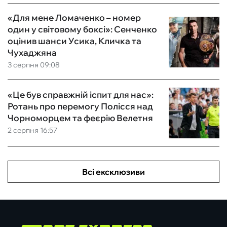
«Для мене Ломаченко – номер
один у світовому боксі»: Сенченко
оцінив шанси Усика, Кличка та
Чухаджяна
3 серпня 09:08
«Це був справжній іспит для нас»:
Ротань про перемогу Полісся над
Чорноморцем та феєрію Велетня
2 серпня 16:57
Всі ексклюзиви