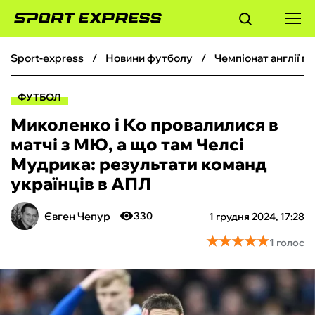
sport-express
новини футболу
чемпіонат англії 
ФУТБОЛ
ФУТБОЛ
БАСКЕТБОЛ
Миколенко і Ко провалилися в
матчі з МЮ, а що там Челсі
БОКС
Мудрика: результати команд
українців в АПЛ
ХОКЕЙ
Євген Чепур
330
1 грудня 2024, 17:28
ТЕНІС
★
★
★
★
★
★
★
★
★
★
1 голос
КІБЕРСПОРТ
ЧС-2026