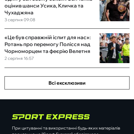
оцінив шанси Усика, Кличка та
Чухаджяна
3 серпня 09:08
«Це був справжній іспит для нас»:
Ротань про перемогу Полісся над
Чорноморцем та феєрію Велетня
2 серпня 16:57
Всі ексклюзиви
При цитуванні та використанні будь-яких матеріалів