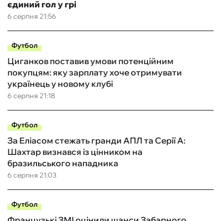
єдиний гол у грі
6 серпня 21:56
Футбол
Циганков поставив умови потенційним
покупцям: яку зарплату хоче отримувати
українець у новому клубі
6 серпня 21:18
Футбол
За Еліасом стежать гранди АПЛ та Серії А:
Шахтар визнався із цінником на
бразильського нападника
6 серпня 21:03
Футбол
Французькі ЗМІ оцінили шанси Забарного