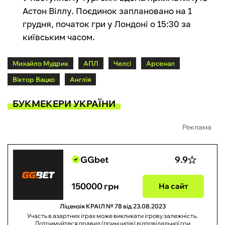
Астон Віллу. Поєдинок заплановано на 1
грудня, початок гри у Лондоні о 15:30 за
київським часом.
Михайло Мудрик
АПЛ
Челсі
Арсенал
Віктор Вацко
Англія
БУКМЕКЕРИ УКРАЇНИ
Реклама
GGbet
9.9
150000 грн
На сайт
Ліцензія КРАІЛ № 78 від 23.08.2023
Участь в азартних іграх може викликати ігрову залежність.
Дотримуйтеся правил (принципів) відповідальної гри