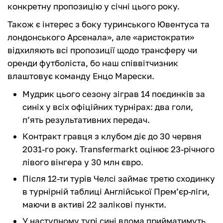
конкретну пропозицію у січні цього року.
Також є інтерес з боку туринського Ювентуса та
лондонського Арсенала», але «аристократи»
відхиляють всі пропозиції щодо трансферу чи
оренди футболіста, бо наш співвітчизник
влаштовує команду Енцо Марески.
Мудрик цього сезону зіграв 14 поєдинків за
синіх у всіх офіційних турнірах: два голи,
п’ять результативних передач.
Контракт гравця з клубом діє до 30 червня
2031-го року. Transfermarkt оцінює 23-річного
лівого вінгера у 30 млн євро.
Після 12-ти турів Челсі займає третю сходинку
в турнірній таблиці Англійської Прем’єр-ліги,
маючи в активі 22 залікові пункти.
У наступному турі сині вдома прийматимуть