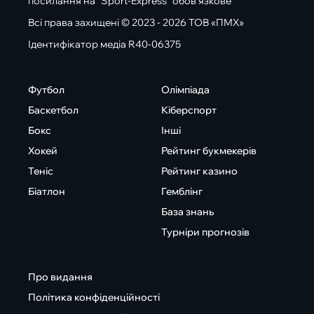
посилання на "Sport-Express" обов'язкове
Всі права захищені © 2023 - 2026 ТОВ «ПМХ»
Ідентифікатор медіа R40-06375
Футбол
Олімпіада
Баскетбол
Кіберспорт
Бокс
Інші
Хокей
Рейтинг букмекерів
Теніс
Рейтинг казино
Біатлон
Гемблінг
База знань
Турніри прогнозів
Про видання
Політика конфіденційності