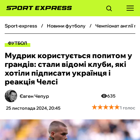
sport-express
новини футболу
чемпіонат англії 
ФУТБОЛ
ФУТБОЛ
БАСКЕТБОЛ
Мудрик користується попитом у
грандів: стали відомі клуби, які
БОКС
хотіли підписати українця і
реакція Челсі
ХОКЕЙ
Євген Чепур
635
ТЕНІС
★
★
★
★
★
★
★
★
★
★
1 голос
25 листопада 2024, 20:45
КІБЕРСПОРТ
ЧС-2026