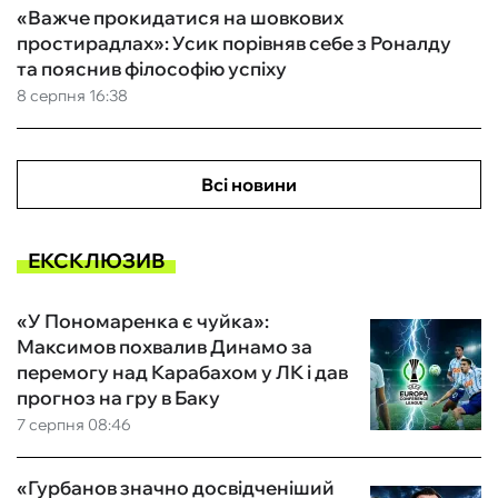
«Важче прокидатися на шовкових
простирадлах»: Усик порівняв себе з Роналду
та пояснив філософію успіху
8 серпня 16:38
Всі новини
ЕКСКЛЮЗИВ
«У Пономаренка є чуйка»:
Максимов похвалив Динамо за
перемогу над Карабахом у ЛК і дав
прогноз на гру в Баку
7 серпня 08:46
«Гурбанов значно досвідченіший