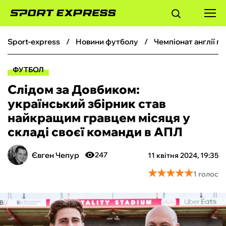
sport-express
новини футболу
чемпіонат англії 
ФУТБОЛ
ФУТБОЛ
БАСКЕТБОЛ
Слідом за Довбиком:
український збірник став
БОКС
найкращим гравцем місяця у
складі своєї команди в АПЛ
ХОКЕЙ
Євген Чепур
247
11 квітня 2024, 19:35
ТЕНІС
★
★
★
★
★
★
★
★
★
★
1 голос
КІБЕРСПОРТ
ЧС-2026