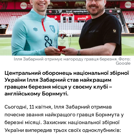
ФУТЗАЛ
ІНШІ
БУКМЕКЕРИ
Ілля Забарний отримує нагороду гравця березня. Фото:
Google
Центральний оборонець національної збірної
України Ілля Забарний став найкращим
гравцем березня місця у своєму клубі –
англійському Борнмуті.
Сьогодні, 11 квітня, Ілля Забарний отримав
почесне звання найкращого гравця Борнмута у
березні місяці. Захисник національної збірної
України випередив трьох своїх одноклубників: