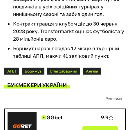
поєдинків в усіх офіційних турнірах у
нинішньому сезоні та забив один гол.
Контракт гравця з клубом діє до 30 червня
2028 року. Transfermarkt оцінює футболіста у
28 мільйонів євро.
Борнмут наразі посідає 12 місце в турнірній
таблиці АПЛ, маючи 41 заліковий пункт.
АПЛ
Борнмут
Ілля Забарний
Англія
БУКМЕКЕРИ УКРАЇНИ
Реклама
GGbet
9.9