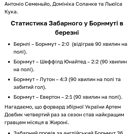
Антоніо Семеньйо, Домініка Соланке та Льюїса
Кука.
Статистика Забарного у Борнмуті в
березні
Бернлі – Борнмут – 2:0 (відіграв 90 хвилин на
полі).
Борнмут – Шеффілд Юнайтед – 2:2 (90 хвилин
на полі).
Борнмут – Лутон – 4:3 (90 хвилин на полі та
забитий гол).
Борнмут – Евертон – 2:1 (90 хвилин на полі).
Нагадаємо, що форвард збірної України Артем
Довбик четвертий раз за сезон став найкращим
гравцем місяця в Жироні.
Забарний провів за англійський Борнмут 36