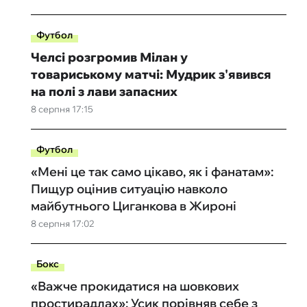
Футбол
Челсі розгромив Мілан у
товариському матчі: Мудрик з'явився
на полі з лави запасних
8 серпня 17:15
Футбол
«Мені це так само цікаво, як і фанатам»:
Пищур оцінив ситуацію навколо
майбутнього Циганкова в Жироні
8 серпня 17:02
Бокс
«Важче прокидатися на шовкових
простирадлах»: Усик порівняв себе з