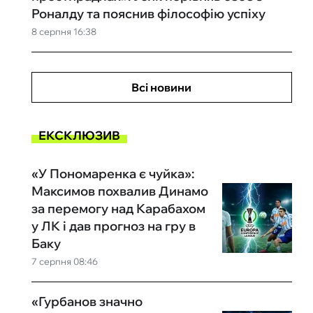
Роналду та пояснив філософію успіху
8 серпня 16:38
Всі новини
ЕКСКЛЮЗИВ
«У Пономаренка є чуйка»:
Максимов похвалив Динамо
за перемогу над Карабахом
у ЛК і дав прогноз на гру в
Баку
7 серпня 08:46
«Гурбанов значно