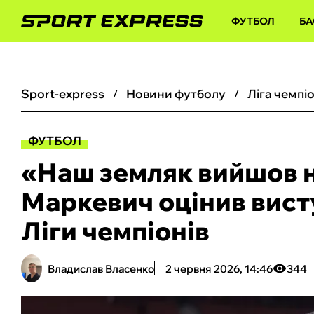
ФУТБОЛ
БА
sport-express
новини футболу
ліга чемпі
ФУТБОЛ
«‎Наш земляк вийшов на
Маркевич оцінив висту
Ліги чемпіонів
Владислав Власенко
2 червня 2026, 14:46
344