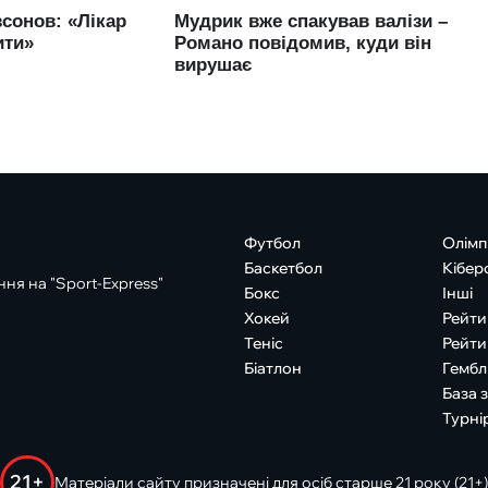
Футбол
Олімп
Баскетбол
Кібер
ня на "Sport-Express"
Бокс
Інші
Хокей
Рейти
Теніс
Рейти
Біатлон
Гембл
База 
Турні
21+
Матеріали сайту призначені для осіб старше 21 року (21+)