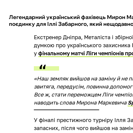
Легендарний український фахівець Мирон Ма
поєдинку для Іллі Забарного, який нещодавно
Екстренер Дніпра, Металіста і збірно
думкою про українського захисник
у
фінальному матчі Ліги чемпіонів п
«Наш земляк вийшов на заміну й не пі
звитяга, передусім, повинна допомог
Все ж, стати переможцем Ліги чемпіон
наводить слова Мирона Маркевича
S
У фіналі престижного турніру Ілля З
запасних, після чого вийшов на замі