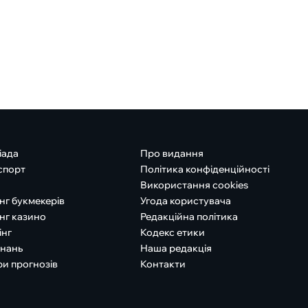
іада
Про видання
спорт
Політика конфіденційності
Використання cookies
нг букмекерів
Угода користувача
нг казино
Редакційна політика
інг
Кодекс етики
знань
Наша редакція
ри прогнозів
Контакти