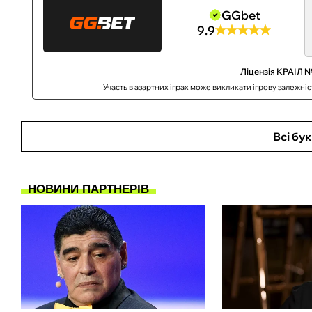
GGbet
9.9
Ліцензія КРАІЛ №
Участь в азартних іграх може викликати ігрову залежні
Всі бу