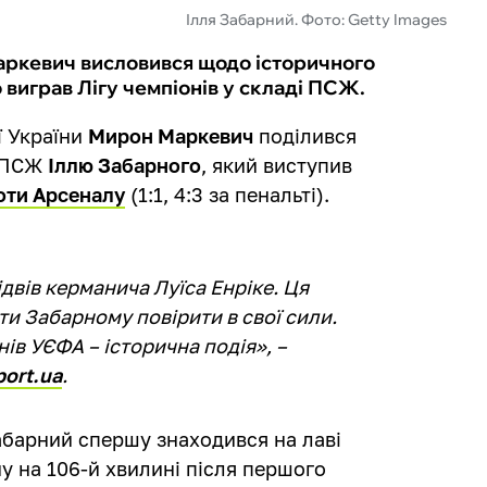
Ілля Забарний. Фото: Getty Images
ркевич висловився щодо історичного
 виграв Лігу чемпіонів у складі ПСЖ.
ї України
Мирон Маркевич
поділився
а ПСЖ
Іллю Забарного
, який виступив
роти Арсеналу
(1:1, 4:3 за пенальті).
двів керманича Луїса Енріке. Ця
ти Забарному повірити в свої сили.
ів УЄФА – історична подія», –
port.ua
.
абарний спершу знаходився на лаві
ну на 106-й хвилині після першого