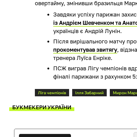
овертайму, змінивши бразильця Марк
Завдяки успіху парижан захи
із Андрієм Шевченком та Ана
українців є Андрій Лунін.
Після вирішального матчу пр
прокоментував звитягу
, відз
тренера Луїса Енріке.
ПСЖ виграв Лігу чемпіонів вд
фіналі парижани з рахунком 5:
Ліга чемпіонів
Ілля Забарний
Мирон Мар
БУКМЕКЕРИ УКРАЇНИ