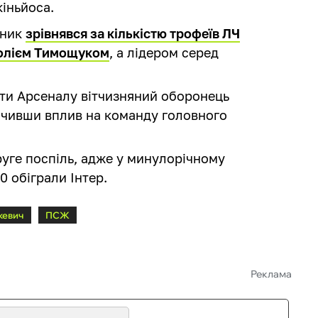
іньйоса.
сник
зрівнявся за кількістю трофеїв ЛЧ
толієм Тимощуком
, а лідером серед
оти Арсеналу вітчизняний оборонець
начивши вплив на команду головного
руге поспіль, адже у минулорічному
0 обіграли Інтер.
кевич
ПСЖ
Реклама