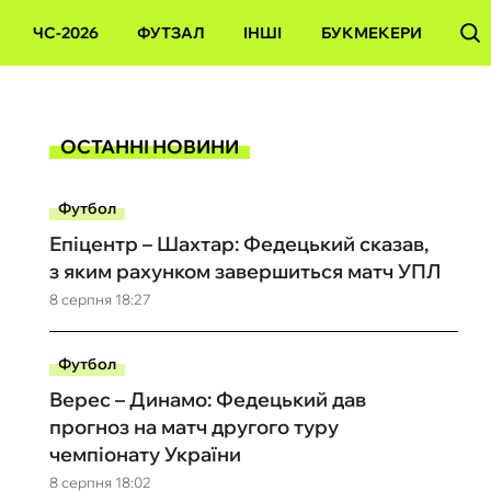
ЧС-2026
ФУТЗАЛ
ІНШІ
БУКМЕКЕРИ
ОСТАННІ НОВИНИ
Футбол
Епіцентр – Шахтар: Федецький сказав,
з яким рахунком завершиться матч УПЛ
8 серпня 18:27
Футбол
Верес – Динамо: Федецький дав
прогноз на матч другого туру
чемпіонату України
8 серпня 18:02