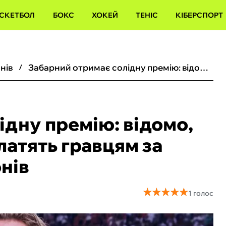
СКЕТБОЛ
БОКС
ХОКЕЙ
ТЕНІС
КІБЕРСПОРТ
онів
Забарний отримає солідну премію: відомо, скільки боси ПСЖ заплатять гравцям за перемогу у Лізі чемпіонів
ідну премію: відомо,
латять гравцям за
онів
★
★
★
★
★
★
★
★
★
★
1 голос