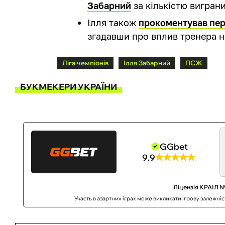
Забарний
за кількістю виграни
Ілля також
прокоментував пер
згадавши про вплив тренера на
Ліга чемпіонів
Ілля Забарний
ПСЖ
БУКМЕКЕРИ УКРАЇНИ
GGbet
9.9
Ліцензія КРАІЛ №
Участь в азартних іграх може викликати ігрову залежні