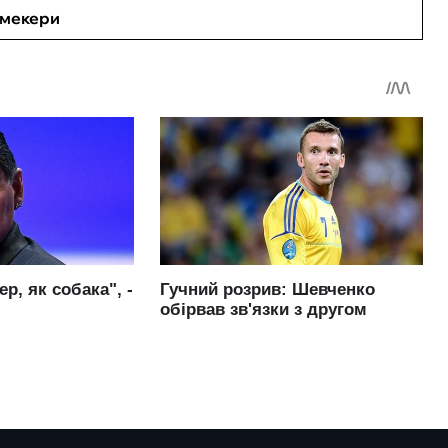
кмекери