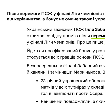
Після перемоги ПСЖ у фіналі Ліги чемпіонів 
від керівництва, а бонус не омине також і укр
Український захисник ПСЖ
Ілля Заб
отримає солідну премію після
перем
у фіналі Ліги чемпіонів. Про це пише
Йдеться про фіксований бонус у розм
стосується всіх гравців основи ПСЖ.
Безпосередньо у фіналі Забарний взя
й хвилині і замінивши Маркіньйоса. В 
23-річний український оборон
матчів у всіх турнірах у скла
гол в чемпіонаті проти Осера.
Раніше ми повідомляли, з як