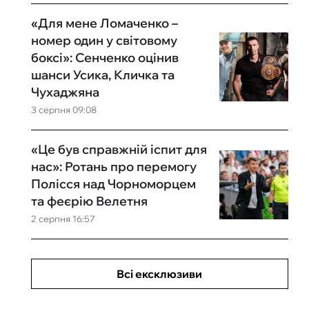
«Для мене Ломаченко –
номер один у світовому
боксі»: Сенченко оцінив
шанси Усика, Кличка та
Чухаджяна
3 серпня 09:08
«Це був справжній іспит для
нас»: Ротань про перемогу
Полісся над Чорноморцем
та феєрію Велетня
2 серпня 16:57
Всі ексклюзиви