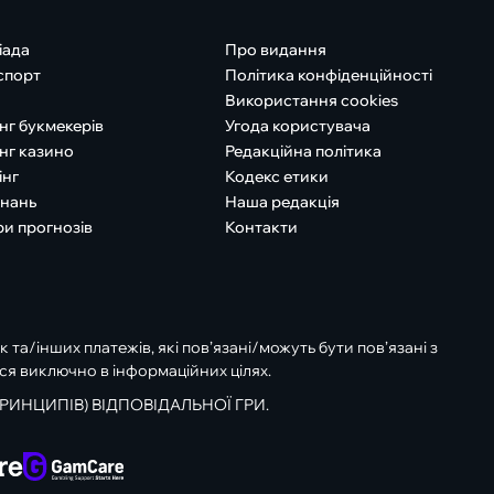
іада
Про видання
спорт
Політика конфіденційності
Використання cookies
нг букмекерів
Угода користувача
нг казино
Редакційна політика
інг
Кодекс етики
знань
Наша редакція
ри прогнозів
Контакти
к та/інших платежів, які пов’язані/можуть бути пов’язані з
ся виключно в інформаційних цілях.
РИНЦИПІВ) ВІДПОВІДАЛЬНОЇ ГРИ.