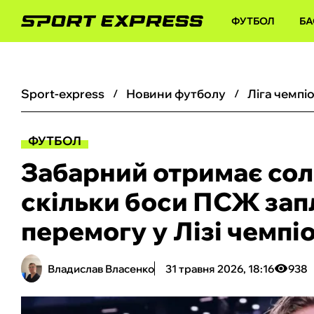
ФУТБОЛ
БА
sport-express
новини футболу
ліга чемпі
ФУТБОЛ
Забарний отримає сол
скільки боси ПСЖ зап
перемогу у Лізі чемпі
Владислав Власенко
31 травня 2026, 18:16
938