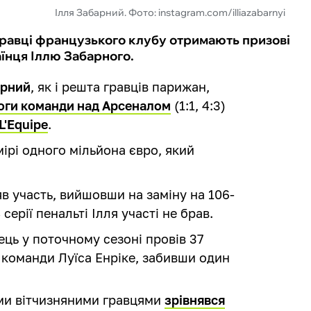
Ілля Забарний. Фото: instagram.com/illiazabarnyi
гравці французького клубу отримають призові
аїнця Іллю Забарного.
арний
, як і решта гравців парижан,
оги команди над Арсеналом
(1:1, 4:3)
L'Equipe
.
ірі одного мільйона євро, який
в участь, вийшовши на заміну на 106-
серії пенальті Ілля участі не брав.
ець у поточному сезоні провів 37
ді команди Луїса Енріке, забивши один
ими вітчизняними гравцями
зрівнявся