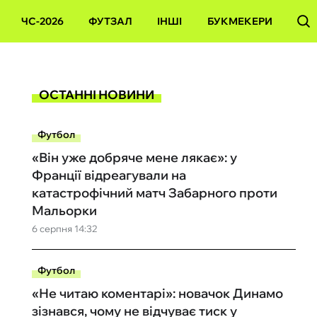
ЧС-2026
ФУТЗАЛ
ІНШІ
БУКМЕКЕРИ
ОСТАННІ НОВИНИ
Футбол
«Він уже добряче мене лякає»: у
Франції відреагували на
катастрофічний матч Забарного проти
Мальорки
6 серпня 14:32
Футбол
«Не читаю коментарі»: новачок Динамо
зізнався, чому не відчуває тиск у