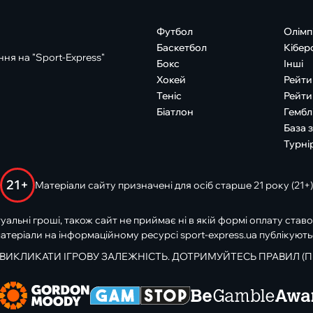
Футбол
Олімп
Баскетбол
Кібер
ня на "Sport-Express"
Бокс
Інші
Хокей
Рейти
Теніс
Рейти
Біатлон
Гембл
База 
Турні
21+
Матеріали сайту призначені для осіб старше 21 року (21+)
туальні гроші, також сайт не приймає ні в якій формі оплату ставо
атеріали на інформаційному ресурсі sport-express.ua публікують
 ВИКЛИКАТИ ІГРОВУ ЗАЛЕЖНІСТЬ. ДОТРИМУЙТЕСЬ ПРАВИЛ (П