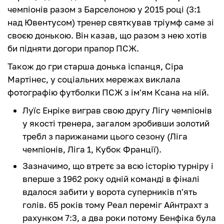
чемпіонів разом з Барселоною у 2015 році (3:1
над Ювентусом) тренер святкував тріумф саме зі
своєю донькою. Він казав, що разом з нею хотів
би підняти догори прапор ПСЖ.
Також до гри старша донька іспанця, Сіра
Мартінес, у соціальних мережах виклала
фотографію футболки ПСЖ з ім'ям Ксана на ній.
Луїс Енріке виграв свою другу Лігу чемпіонів
у якості тренера, загалом зробивши золотий
требл з парижанами цього сезону (Ліга
чемпіонів, Ліга 1, Кубок Франції).
Зазначимо, що втретє за всю історію турніру і
вперше з 1962 року одній команді в фіналі
вдалося забити у ворота суперників п'ять
голів. 65 років тому Реал переміг Айнтрахт з
рахунком 7:3, а два роки потому Бенфіка була