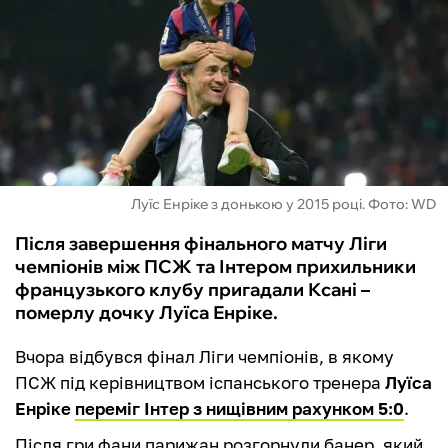
ФУТЗАЛ
ІНШІ
БУКМЕКЕРИ
Луїс Енріке з донькою у 2015 році. Фото: WD
Після завершення фінального матчу Ліги
чемпіонів між ПСЖ та Інтером прихильники
французького клубу пригадали Ксані –
померлу дочку Луїса Енріке.
Вчора відбувся фінал Ліги чемпіонів, в якому
ПСЖ під керівництвом іспанського тренера
Луїса
Енріке
переміг Інтер з нищівним рахунком 5:0
.
Після гри фани парижан розгорнули банер, який