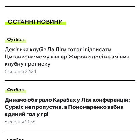
ОСТАННІ НОВИНИ
Футбол
Декілька клубів Ла Ліги готові підписати
Циганкова: чому вінгер Жирони досі не змінив
клубну прописку
6 серпня 22:34
Футбол
Динамо обіграло Карабах у Лізі конференцій:
Суркіс не пропустив, а Пономаренко забив
єдиний гол у грі
6 серпня 21:56