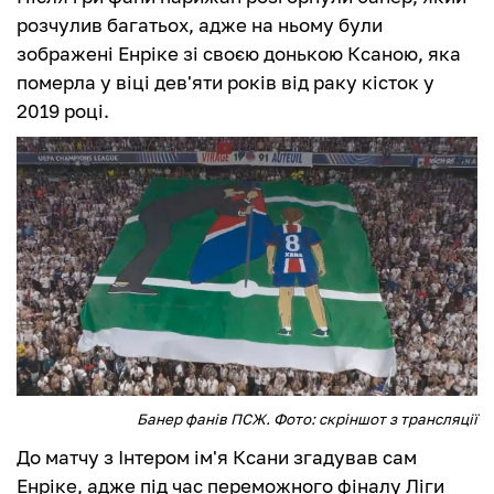
розчулив багатьох, адже на ньому були
зображені Енріке зі своєю донькою Ксаною, яка
померла у віці дев'яти років від раку кісток у
2019 році.
Банер фанів ПСЖ. Фото: скріншот з трансляції
До матчу з Інтером ім'я Ксани згадував сам
Енріке, адже під час переможного фіналу Ліги