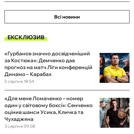
Всі новини
ЕКСКЛЮЗИВ
«Гурбанов значно досвідченіший
за Костюка»: Демченко дав
прогноз на матч Ліги конференцій
Динамо – Карабах
5 серпня 18:54
«Для мене Ломаченко – номер
один у світовому боксі»: Сенченко
оцінив шанси Усика, Кличка та
Чухаджяна
3 серпня 09:08