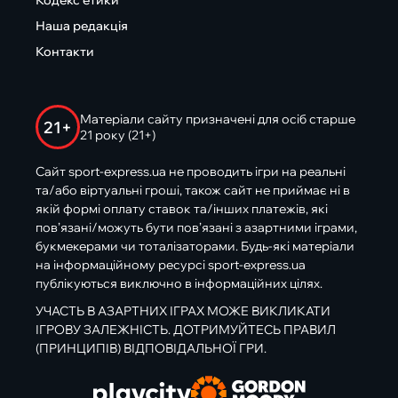
Кодекс етики
Наша редакція
Контакти
Матеріали сайту призначені для осіб старше
21+
21 року (21+)
Сайт sport-express.ua не проводить ігри на реальні
та/або віртуальні гроші, також сайт не приймає ні в
якій формі оплату ставок та/інших платежів, які
пов’язані/можуть бути пов’язані з азартними іграми,
букмекерами чи тоталізаторами. Будь-які матеріали
на інформаційному ресурсі sport-express.ua
публікуються виключно в інформаційних цілях.
УЧАСТЬ В АЗАРТНИХ ІГРАХ МОЖЕ ВИКЛИКАТИ
ІГРОВУ ЗАЛЕЖНІСТЬ. ДОТРИМУЙТЕСЬ ПРАВИЛ
(ПРИНЦИПІВ) ВІДПОВІДАЛЬНОЇ ГРИ.