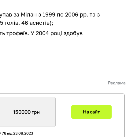
ав за Мілан з 1999 по 2006 рр. та з
5 голів, 46 асистів);
ть трофеїв. У 2004 році здобув
Реклама
150000 грн
На сайт
 78 від 23.08.2023