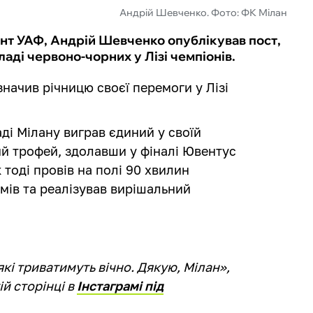
Андрій Шевченко. Фото: ФК Мілан
нт УАФ, Андрій Шевченко опублікував пост,
ладі червоно-чорних у Лізі чемпіонів.
начив річницю своєї перемоги у Лізі
ді Мілану виграв єдиний у своїй
ий трофей, здолавши у фіналі Ювентус
к тоді провів на полі 90 хвилин
мів та реалізував вирішальний
кі триватимуть вічно. Дякую, Мілан»,
й сторінці в
Інстаграмі під