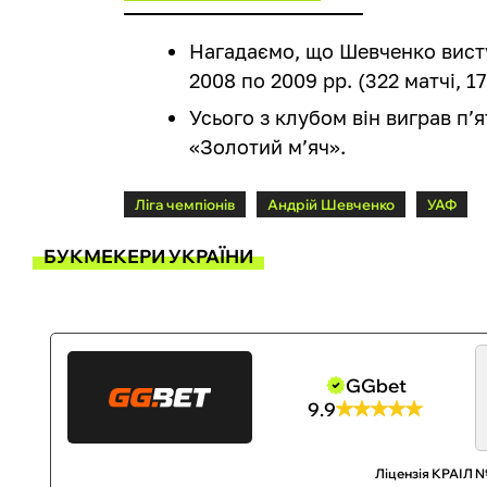
Нагадаємо, що Шевченко виступ
2008 по 2009 рр. (322 матчі, 17
Усього з клубом він виграв п’я
«Золотий м’яч».
Ліга чемпіонів
Андрій Шевченко
УАФ
БУКМЕКЕРИ УКРАЇНИ
GGbet
9.9
Ліцензія КРАІЛ №