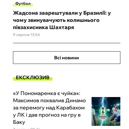
Футбол
Жадсона заарештували у Бразилії: у
чому звинувачують колишнього
півзахисника Шахтаря
9 серпня 13:54
Всі новини
ЕКСКЛЮЗИВ
«У Пономаренка є чуйка»:
Максимов похвалив Динамо
за перемогу над Карабахом
у ЛК і дав прогноз на гру в
Баку