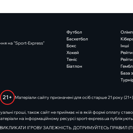
Футбол
Олімп
Баскетбол
Кібер
ня на "Sport-Express"
Бокс
Інші
Хокей
Рейти
Теніс
Рейти
Біатлон
Гембл
База 
Турні
21+
Матеріали сайту призначені для осіб старше 21 року (21+)
туальні гроші, також сайт не приймає ні в якій формі оплату ставо
атеріали на інформаційному ресурсі sport-express.ua публікують
 ВИКЛИКАТИ ІГРОВУ ЗАЛЕЖНІСТЬ. ДОТРИМУЙТЕСЬ ПРАВИЛ (П