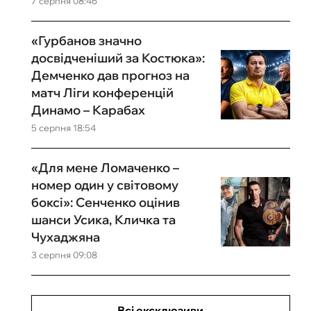
7 серпня 08:46
«Гурбанов значно
досвідченіший за Костюка»:
Демченко дав прогноз на
матч Ліги конференцій
Динамо – Карабах
5 серпня 18:54
«Для мене Ломаченко –
номер один у світовому
боксі»: Сенченко оцінив
шанси Усика, Кличка та
Чухаджяна
3 серпня 09:08
Всі ексклюзиви