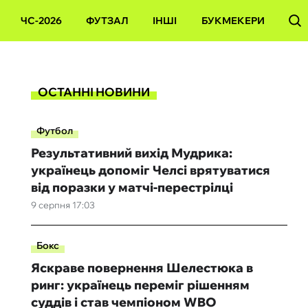
ЧС-2026
ФУТЗАЛ
ІНШІ
БУКМЕКЕРИ
ОСТАННІ НОВИНИ
Футбол
Результативний вихід Мудрика:
українець допоміг Челсі врятуватися
від поразки у матчі-перестрілці
9 серпня 17:03
Бокс
Яскраве повернення Шелестюка в
ринг: українець переміг рішенням
суддів і став чемпіоном WBO