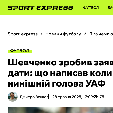
ФУТБОЛ
БА
sport-express
новини футболу
ліга чемпі
ФУТБОЛ
Шевченко зробив заяв
дати: що написав коли
нинішній голова УАФ
Дмитро Вєнков
28 травня 2025, 17:09
175