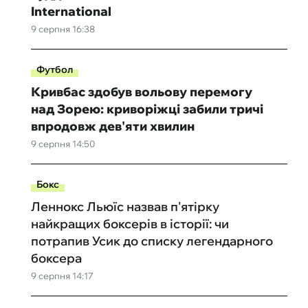
International
9 серпня 16:38
Футбол
Кривбас здобув вольову перемогу
над Зорею: криворіжці забили тричі
впродовж дев'яти хвилин
9 серпня 14:50
Бокс
Леннокс Льюїс назвав п'ятірку
найкращих боксерів в історії: чи
потрапив Усик до списку легендарного
боксера
9 серпня 14:17