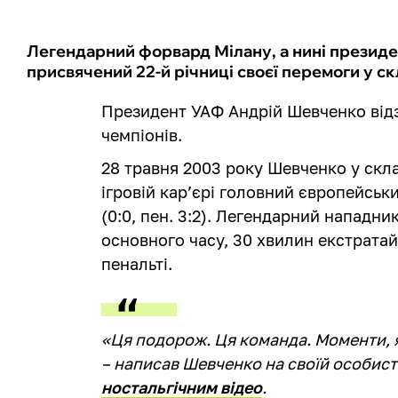
Легендарний форвард Мілану, а нині президе
присвячений 22-й річниці своєї перемоги у ск
Президент УАФ Андрій Шевченко відз
чемпіонів.
28 травня 2003 року Шевченко у скла
ігровій кар’єрі головний європейськ
(0:0, пен. 3:2). Легендарний нападни
основного часу, 30 хвилин екстратай
пенальті.
«Ця подорож. Ця команда. Моменти, я
– написав Шевченко на своїй особисті
ностальгічним відео
.