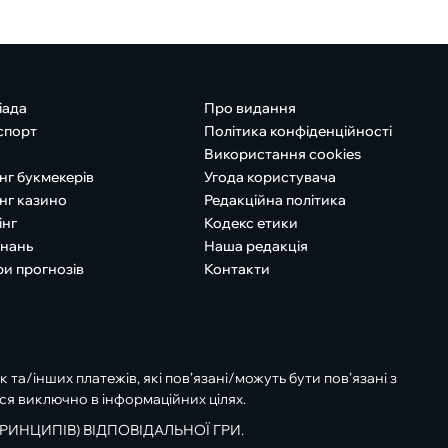
іада
Про видання
спорт
Політика конфіденційності
Використання cookies
нг букмекерів
Угода користувача
нг казино
Редакційна політика
інг
Кодекс етики
знань
Наша редакція
ри прогнозів
Контакти
к та/інших платежів, які пов’язані/можуть бути пов’язані з
ся виключно в інформаційних цілях.
РИНЦИПІВ) ВІДПОВІДАЛЬНОЇ ГРИ.