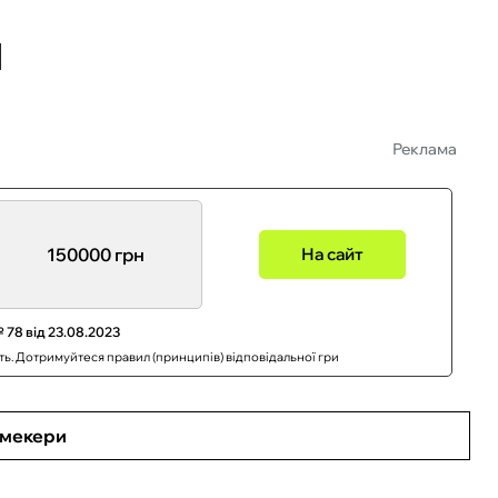
Реклама
150000 грн
На сайт
 78 від 23.08.2023
сть. Дотримуйтеся правил (принципів) відповідальної гри
кмекери