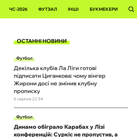
ЧС-2026
ФУТЗАЛ
ІНШІ
БУКМЕКЕРИ
ОСТАННІ НОВИНИ
Футбол
Декілька клубів Ла Ліги готові
підписати Циганкова: чому вінгер
Жирони досі не змінив клубну
прописку
6 серпня 22:34
Футбол
Динамо обіграло Карабах у Лізі
конференцій: Суркіс не пропустив, а