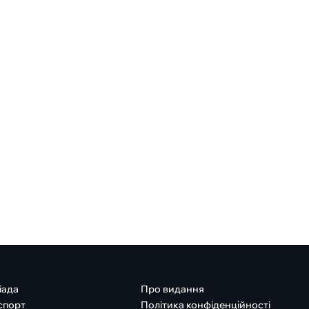
іада
Про видання
спорт
Політика конфіденційності