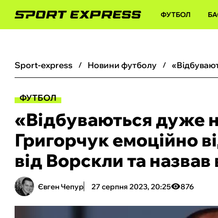
ФУТБОЛ
БА
sport-express
новини футболу
ФУТБОЛ
«Відбуваються дуже не
Григорчук емоційно в
від Ворскли та назвав
Євген Чепур
27 серпня 2023, 20:25
876