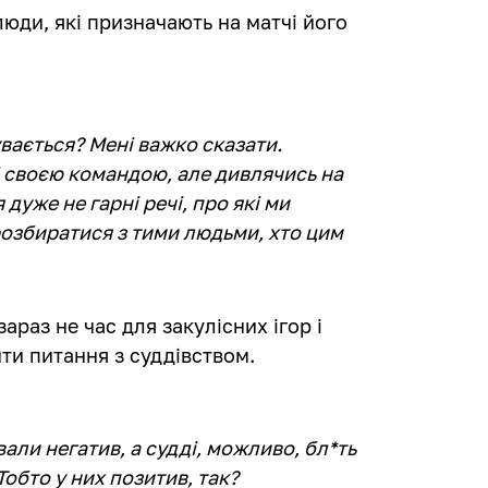
люди, які призначають на матчі його
вається? Мені важко сказати.
і своєю командою, але дивлячись на
 дуже не гарні речі, про які ми
розбиратися з тими людьми, хто цим
раз не час для закулісних ігор і
ти питання з суддівством.
вали негатив, а судді, можливо, бл*ть
Тобто у них позитив, так?