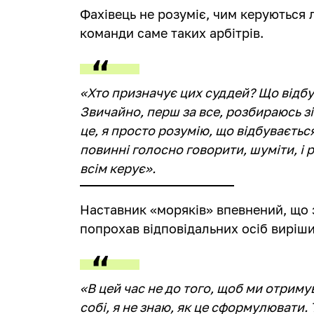
Фахівець не розуміє, чим керуються 
команди саме таких арбітрів.
«Хто призначує цих суддей? Що відбу
Звичайно, перш за все, розбираюсь з
це, я просто розумію, що відбувається
повинні голосно говорити, шуміти, і 
всім керує».
Наставник «моряків» впевнений, що за
попрохав відповідальних осіб виріши
«В цей час не до того, щоб ми отриму
собі, я не знаю, як це сформулювати. 