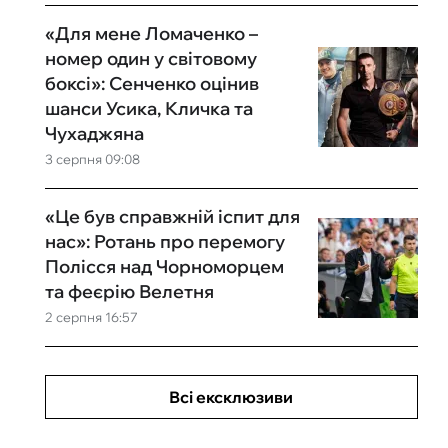
«Для мене Ломаченко –
номер один у світовому
боксі»: Сенченко оцінив
шанси Усика, Кличка та
Чухаджяна
3 серпня 09:08
«Це був справжній іспит для
нас»: Ротань про перемогу
Полісся над Чорноморцем
та феєрію Велетня
2 серпня 16:57
Всі ексклюзиви