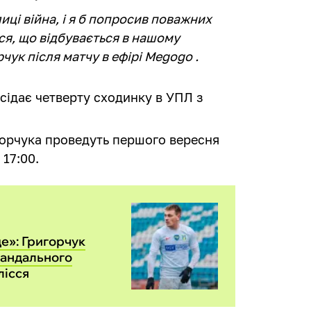
лиці війна, і я б попросив поважних
ся, що відбувається в нашому
рчук після матчу в ефірі Megogo .
сідає четверту сходинку в УПЛ з
горчука проведуть першого вересня
 17:00.
е»: Григорчук
кандального
лісся