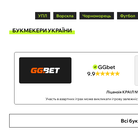
УПЛ
Ворскла
Чорноморець
Футбол
БУКМЕКЕРИ УКРАЇНИ
GGbet
9.9
Ліцензія КРАІЛ №
Участь в азартних іграх може викликати ігрову залежні
Всі бу