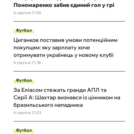
Пономаренко забив єдиний гол у грі
6 серпня 21:56
Футбол
Циганков поставив умови потенційним
покупцям: яку зарплату хоче
отримувати українець у новому клубі
6 серпня 21:18
Футбол
За Еліасом стежать гранди АПЛ та
Серії А: Шахтар визнався із цінником на
бразильського нападника
6 серпня 21:03
Футбол