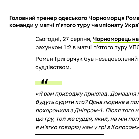
Головний тренер одеського Чорноморця Рома
команди у матчі п’ятого туру чемпіонату Украї
Сьогодні, 27 серпня,
Чорноморець на 
рахунком 1:2 в матчі п'ятого туру УП
Роман Григорчук був незадоволений 
суддівством.
«Я вам приводжу приклад. Домашня гр
будуть судити хто? Одна людина в пол
похоронила з Дніпром-1. Після того не
цю гру, той же суддя, який, на мій по
я м'ягко говорю) нам у грі з Колосом»