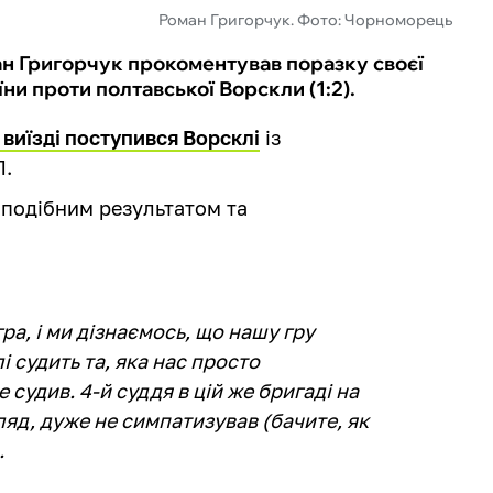
Роман Григорчук. Фото: Чорноморець
н Григорчук прокоментував поразку своєї
ни проти полтавської Ворскли (1:2).
виїзді поступився Ворсклі
із
Л.
подібним результатом та
а, і ми дізнаємось, що нашу гру
і судить та, яка нас просто
 судив. 4-й суддя в цій же бригаді на
гляд, дуже не симпатизував (бачите, як
.