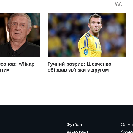
Футбол
Олімп
Баскетбол
Кібер