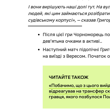
І вони вирішують наші долі тут. На ву
людей, які цим займаються розібрати
судівському корпусі», — сказав Григо
Після цієї гри Чорноморець по
дев’ятьма очками в активі..
Наступний матч підопічні Гри
на виїзді з Вересом. Початок о
ЧИТАЙТЕ ТАКОЖ
«Побачимо, що з цього вийд
відреагував на трансфер с
гравця, якого позбулося По