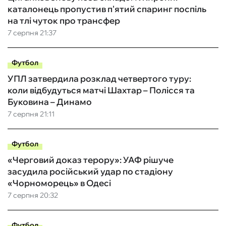
каталонець пропустив п'ятий спаринг поспіль
на тлі чуток про трансфер
7 серпня 21:37
Футбол
УПЛ затвердила розклад четвертого туру:
коли відбудуться матчі Шахтар – Полісся та
Буковина – Динамо
7 серпня 21:11
Футбол
«Черговий доказ терору»: УАФ рішуче
засудила російський удар по стадіону
«Чорноморець» в Одесі
7 серпня 20:32
Футбол