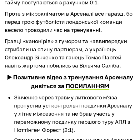
тайму поступаються з рахунком 0:1.
Проте з мікрокліматом в Арсеналі все гаразд, бо
перед грою футболісти лондонської команди
весело проводили час на тренуванні.
Гравці «канонірів» з гумором та наввипередки
стрибали на спину партнерам, а українець
Олександр Зінченко та ганець Томас Партей
навіть жартома побились за Вільяма Саліба.
▶️ Позитивне відео з тренування Арсеналу
дивіться за
ПОСИЛАННЯМ
Зінченко через травму литкового м'яза
пропустив усі контрольні поєдинки Арсеналу
у літнє міжсезоння та не брав участь у
переможному поєдинку першого туру АПЛ з
Ноттінгем Форест (2:1).