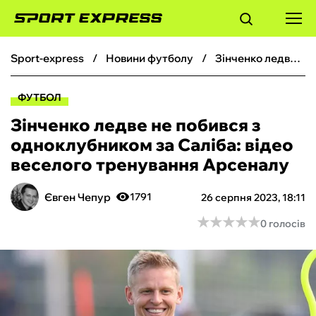
sport-express
новини футболу
Зінченко ледве не побився з одноклубником за Саліба: відео веселого тренування Арсеналу
ФУТБОЛ
ФУТБОЛ
БАСКЕТБОЛ
Зінченко ледве не побився з
одноклубником за Саліба: відео
БОКС
веселого тренування Арсеналу
ХОКЕЙ
Євген Чепур
1791
26 серпня 2023, 18:11
★
★
★
★
★
★
★
★
★
★
0 голосів
ТЕНІС
КІБЕРСПОРТ
ЧС-2026