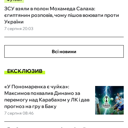
ЗСУ взяли в полон Мохамеда Салаха:
єгиптянин розповів, чому пішов воювати проти
України
7 серпня 20:03
Всі новини
ЕКСКЛЮЗИВ
«У Пономаренка є чуйка»:
Максимов похвалив Динамо за
перемогу над Карабахом у ЛК і дав
прогноз на гру в Баку
7 серпня 08:46