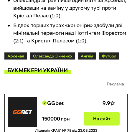
Олександр зіграв лише один матч за Арсенал,
вийшовши на заміну у другому турі проти
Крістал Пелас (1:0).
В двох перших турах «каноніри» здобули дві
мінімальні перемоги над Ноттінгем Форестом
(2:1) та Кристал Пелесом (1:0).
Арсенал
Олександр Зінченко
Англія
Футбол
БУКМЕКЕРИ УКРАЇНИ
Реклама
GGbet
9.9
150000 грн
На сайт
Ліцензія КРАІЛ № 78 від 23.08.2023