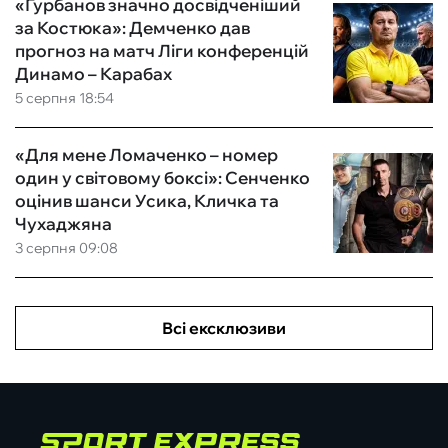
«Гурбанов значно досвідченіший
за Костюка»: Демченко дав
прогноз на матч Ліги конференцій
Динамо – Карабах
5 серпня 18:54
«Для мене Ломаченко – номер
один у світовому боксі»: Сенченко
оцінив шанси Усика, Кличка та
Чухаджяна
3 серпня 09:08
Всі ексклюзиви