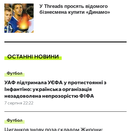
ОСТАННІ НОВИНИ
Футбол
УАФ підтримала УЄФА у протистоянні з
Інфантіно: українська організація
незадоволена непрозорістю ФІФА
7 серпня 22:22
Футбол
Циганков знову поза складом Жирони: