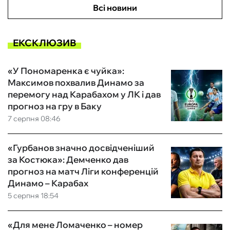
Всі новини
ЕКСКЛЮЗИВ
«У Пономаренка є чуйка»:
Максимов похвалив Динамо за
перемогу над Карабахом у ЛК і дав
прогноз на гру в Баку
7 серпня 08:46
«Гурбанов значно досвідченіший
за Костюка»: Демченко дав
прогноз на матч Ліги конференцій
Динамо – Карабах
5 серпня 18:54
«Для мене Ломаченко – номер