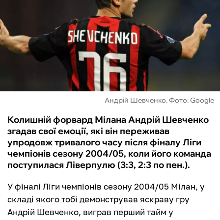
ФУТЗАЛ
ІНШІ
БУКМЕКЕРИ
Андрій Шевченко. Фото: Google
Колишній форвард Мілана Андрій Шевченко
згадав свої емоції, які він переживав
упродовж тривалого часу після фіналу Ліги
чемпіонів сезону 2004/05, коли його команда
поступилася Ліверпулю (3:3, 2:3 по пен.).
У фіналі Ліги чемпіонів сезону 2004/05 Мілан, у
складі якого тобі демонстрував яскраву гру
Андрій Шевченко, виграв перший тайм у