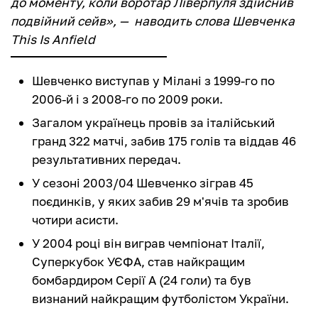
до моменту, коли воротар Ліверпуля здійснив
подвійний сейв», — наводить слова Шевченка
This Is Anfield
Шевченко виступав у Мілані з 1999-го по
2006-й і з 2008-го по 2009 роки.
Загалом українець провів за італійський
гранд 322 матчі, забив 175 голів та віддав 46
результативних передач.
У сезоні 2003/04 Шевченко зіграв 45
поєдинків, у яких забив 29 м'ячів та зробив
чотири асисти.
У 2004 році він виграв чемпіонат Італії,
Суперкубок УЄФА, став найкращим
бомбардиром Серії А (24 голи) та був
визнаний найкращим футболістом України.