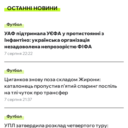
ОСТАННІ НОВИНИ
Футбол
УАФ підтримала УЄФА у протистоянні з
Інфантіно: українська організація
незадоволена непрозорістю ФІФА
7 серпня 22:22
Футбол
Циганков знову поза складом Жирони:
каталонець пропустив п'ятий спаринг поспіль
на тлі чуток про трансфер
7 серпня 21:37
Футбол
УПЛ затвердила розклад четвертого туру: