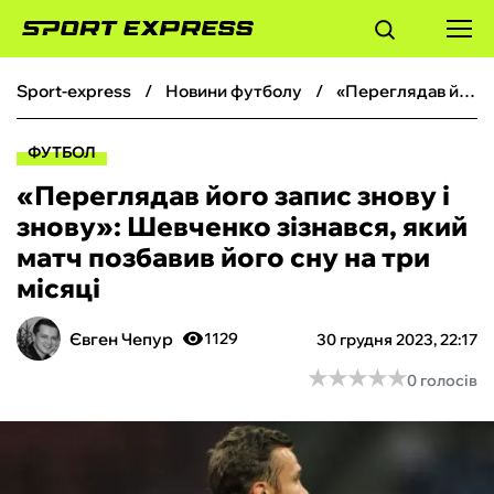
sport-express
новини футболу
«Переглядав його запис знову і знову»: Шевченко зізнався, який матч позбавив його сну на три місяці
ФУТБОЛ
ФУТБОЛ
БАСКЕТБОЛ
«Переглядав його запис знову і
знову»: Шевченко зізнався, який
БОКС
матч позбавив його сну на три
місяці
ХОКЕЙ
Євген Чепур
1129
30 грудня 2023, 22:17
ТЕНІС
★
★
★
★
★
★
★
★
★
★
0 голосів
КІБЕРСПОРТ
ЧС-2026