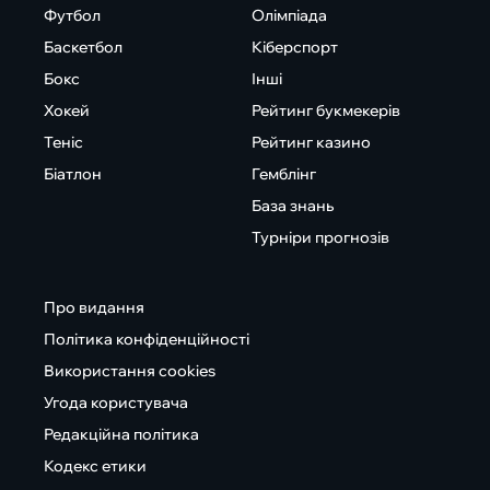
Футбол
Олімпіада
Баскетбол
Кіберспорт
Бокс
Інші
Хокей
Рейтинг букмекерів
Теніс
Рейтинг казино
Біатлон
Гемблінг
База знань
Турніри прогнозів
Про видання
Політика конфіденційності
Використання cookies
Угода користувача
Редакційна політика
Кодекс етики