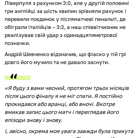
Ліверпуля з рахунком 3:0, але у другій половині
гри англійці за шість хвилин зрівняли рахунок і
перевели поєдинок у післяматчеві пенальті, де
обіграли італійців – 3:2, а наш співвітчизник не
реалізував свій удар з одинадцятиметрової
позначки.
Андрій Шевченко відзначив, що фіаско у тій грі
довго його мучило та не давало заснути.
«Я буду з вами чесний, протягом трьох місяців
після цього фіналу я не міг спати. Я постійно
прокидався або вранці, або вночі. Вкотре
вмикав запис цього матч і переглядав його
епізоди знову і знову.
І, звісно, окрема моя увага завжди була прикута