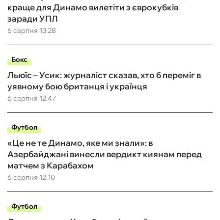
краще для Динамо вилетіти з єврокубків
заради УПЛ
6 серпня 13:28
Бокс
Льюїс – Усик: журналіст сказав, хто б переміг в
уявному бою британця і українця
6 серпня 12:47
Футбол
«Це не те Динамо, яке ми знали»: в
Азербайджані винесли вердикт киянам перед
матчем з Карабахом
6 серпня 12:10
Футбол