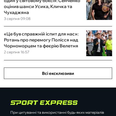
один у світовому боксі»: Сенченко
оцінив шанси Усика, Кличка та
Чухаджяна
3 серпня 09:08
«Це був справжній іспит для нас»:
Ротань про перемогу Полісся над
Чорноморцем та феєрію Велетня
2 серпня 16:57
Всі ексклюзиви
При цитуванні та використанні будь-яких матеріалів