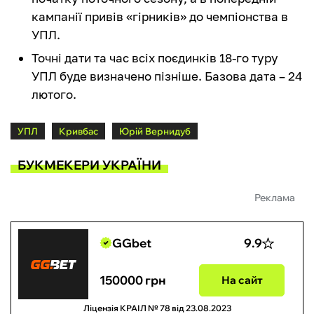
кампанії привів «гірників» до чемпіонства в
УПЛ.
Точні дати та час всіх поєдинків 18-го туру
УПЛ буде визначено пізніше. Базова дата – 24
лютого.
УПЛ
Кривбас
Юрій Вернидуб
БУКМЕКЕРИ УКРАЇНИ
Реклама
GGbet
9.9
150000 грн
На сайт
Ліцензія КРАІЛ № 78 від 23.08.2023