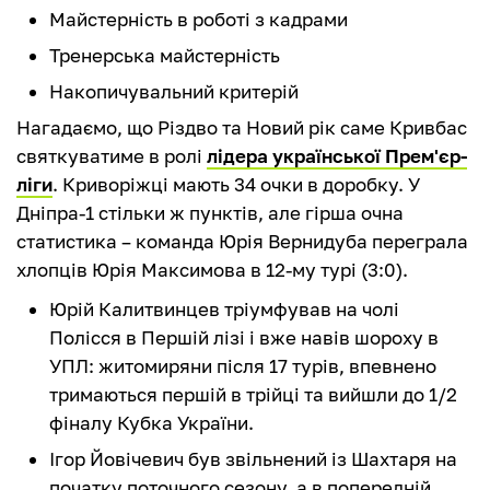
Майстерність в роботі з кадрами
Тренерська майстерність
Накопичувальний критерій
Нагадаємо, що Різдво та Новий рік саме Кривбас
святкуватиме в ролі
лідера української Прем'єр-
ліги
. Криворіжці мають 34 очки в доробку. У
Дніпра-1 стільки ж пунктів, але гірша очна
статистика – команда Юрія Вернидуба переграла
хлопців Юрія Максимова в 12-му турі (3:0).
Юрій Калитвинцев тріумфував на чолі
Полісся в Першій лізі і вже навів шороху в
УПЛ: житомиряни після 17 турів, впевнено
тримаються першій в трійці та вийшли до 1/2
фіналу Кубка України.
Ігор Йовічевич був звільнений із Шахтаря на
початку поточного сезону, а в попередній