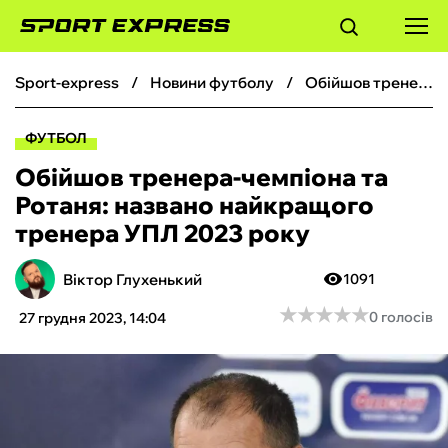
sport-express
новини футболу
Обійшов тренера-чемпіона та Ротаня: названо найкращого тренера УПЛ 2023 року
ФУТБОЛ
ФУТБОЛ
БАСКЕТБОЛ
Обійшов тренера-чемпіона та
Ротаня: названо найкращого
БОКС
тренера УПЛ 2023 року
ХОКЕЙ
Віктор Глухенький
1091
★
★
★
★
★
★
★
★
★
★
0 голосів
27 грудня 2023, 14:04
ТЕНІС
КІБЕРСПОРТ
ЧС-2026