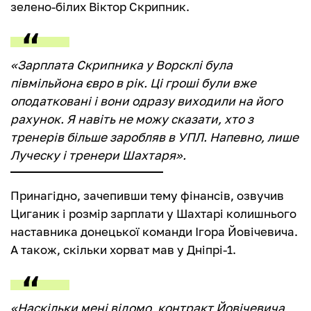
зелено-білих Віктор Скрипник.
«Зарплата Скрипника у Ворсклі була
півмільйона євро в рік. Ці гроші були вже
оподатковані і вони одразу виходили на його
рахунок. Я навіть не можу сказати, хто з
тренерів більше заробляв в УПЛ. Напевно, лише
Луческу і тренери Шахтаря».
Принагідно, зачепивши тему фінансів, озвучив
Циганик і розмір зарплати у Шахтарі колишнього
наставника донецької команди Ігора Йовічевича.
А також, скільки хорват мав у Дніпрі-1.
«Наскільки мені відомо, контракт Йовічевича