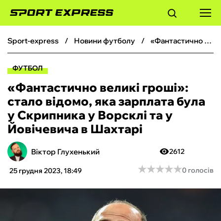
sport-express
новини футболу
«Фантастично великі гроші»: стало відомо, яка зарплата була у Скрипника у Ворсклі та у Йовічевича в Шахтарі
ФУТБОЛ
ФУТБОЛ
БАСКЕТБОЛ
«Фантастично великі гроші»:
стало відомо, яка зарплата була
БОКС
у Скрипника у Ворсклі та у
Йовічевича в Шахтарі
ХОКЕЙ
Віктор Глухенький
2612
ТЕНІС
★
★
★
★
★
★
★
★
★
★
0 голосів
25 грудня 2023, 18:49
КІБЕРСПОРТ
ЧС-2026