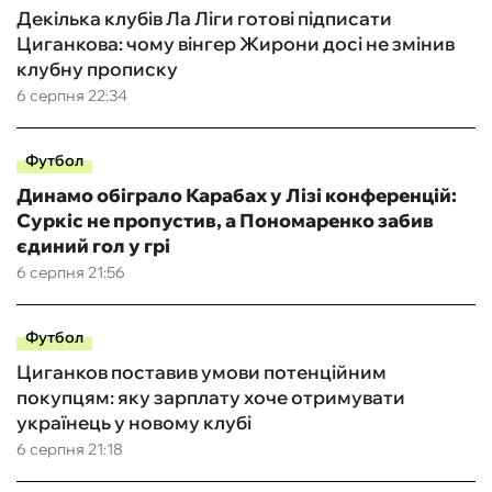
Декілька клубів Ла Ліги готові підписати
Циганкова: чому вінгер Жирони досі не змінив
клубну прописку
6 серпня 22:34
Футбол
Динамо обіграло Карабах у Лізі конференцій:
Суркіс не пропустив, а Пономаренко забив
єдиний гол у грі
6 серпня 21:56
Футбол
Циганков поставив умови потенційним
покупцям: яку зарплату хоче отримувати
українець у новому клубі
6 серпня 21:18