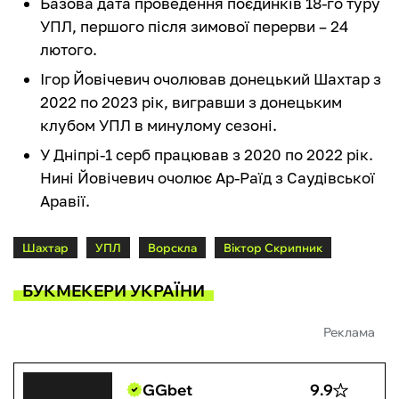
Базова дата проведення поєдинків 18-го туру
УПЛ, першого після зимової перерви – 24
лютого.
Ігор Йовічевич очолював донецький Шахтар з
2022 по 2023 рік, вигравши з донецьким
клубом УПЛ в минулому сезоні.
У Дніпрі-1 серб працював з 2020 по 2022 рік.
Нині Йовічевич очолює Ар-Раїд з Саудівської
Аравії.
Шахтар
УПЛ
Ворскла
Віктор Скрипник
БУКМЕКЕРИ УКРАЇНИ
Реклама
GGbet
9.9