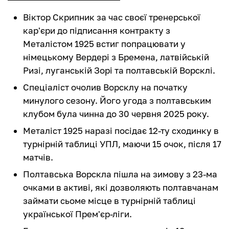
Віктор Скрипник за час своєї тренерської
кар'єри до підписання контракту з
Металістом 1925 встиг попрацювати у
німецькому Вердері з Бремена, латвійській
Ризі, луганській Зорі та полтавській Ворсклі.
Спеціаліст очолив Ворсклу на початку
минулого сезону. Його угода з полтавським
клубом була чинна до 30 червня 2025 року.
Металіст 1925 наразі посідає 12-ту сходинку в
турнірній таблиці УПЛ, маючи 15 очок, після 17
матчів.
Полтавська Ворскла пішла на зимову з 23-ма
очками в активі, які дозволяють полтавчанам
займати сьоме місце в турнірній таблиці
української Прем'єр-ліги.