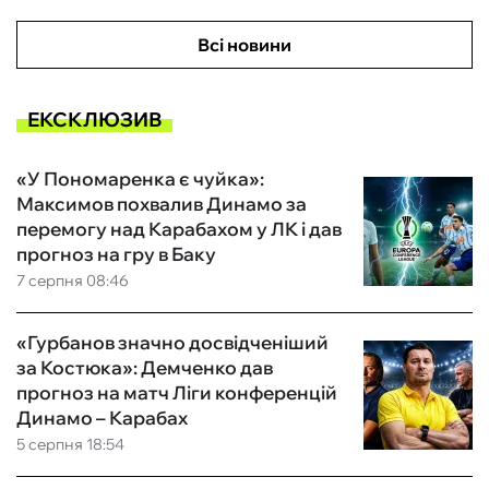
Всі новини
ЕКСКЛЮЗИВ
«У Пономаренка є чуйка»:
Максимов похвалив Динамо за
перемогу над Карабахом у ЛК і дав
прогноз на гру в Баку
7 серпня 08:46
«Гурбанов значно досвідченіший
за Костюка»: Демченко дав
прогноз на матч Ліги конференцій
Динамо – Карабах
5 серпня 18:54