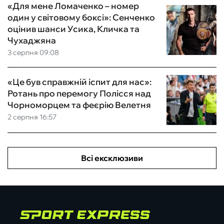
«Для мене Ломаченко – номер
один у світовому боксі»: Сенченко
оцінив шанси Усика, Кличка та
Чухаджяна
3 серпня 09:08
«Це був справжній іспит для нас»:
Ротань про перемогу Полісся над
Чорноморцем та феєрію Велетня
2 серпня 16:57
Всі ексклюзиви