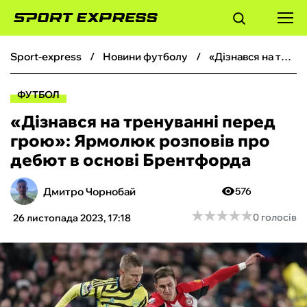
sport-express
новини футболу
«Дізнався на тренуванні перед грою»: Ярмолюк розповів про дебют в основі Брентфорда
ФУТБОЛ
ФУТБОЛ
БАСКЕТБОЛ
«Дізнався на тренуванні перед
грою»: Ярмолюк розповів про
БОКС
дебют в основі Брентфорда
ХОКЕЙ
Дмитро Чорнобай
576
★
★
★
★
★
★
★
★
★
★
0 голосів
26 листопада 2023, 17:18
ТЕНІС
КІБЕРСПОРТ
ЧС-2026