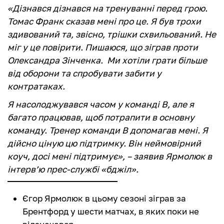
«Дізнався дізнався на тренуванні перед грою.
Томас Франк сказав мені про це. Я був трохи
здивований та, звісно, трішки схвильований. Не
міг у це повірити. Пишаюся, що зіграв проти
Олександра Зінченка. Ми хотіли грати більше
від оборони та спробувати забити у
контратаках.
Я насолоджувався часом у команді B, але я
багато працював, щоб потрапити в основну
команду. Тренер команди В допомагав мені. Я
дійсно ціную цю підтримку. Він неймовірний
коуч, досі мені підтримує», – заявив Ярмолюк в
інтерв’ю прес-службі «бджіл».
Єгор Ярмолюк в цьому сезоні зіграв за
Брентфорд у шести матчах, в яких поки не