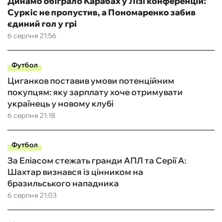
Динамо обіграло Карабах у Лізі конференцій:
Суркіс не пропустив, а Пономаренко забив
єдиний гол у грі
6 серпня 21:56
Футбол
Циганков поставив умови потенційним
покупцям: яку зарплату хоче отримувати
українець у новому клубі
6 серпня 21:18
Футбол
За Еліасом стежать гранди АПЛ та Серії А:
Шахтар визнався із цінником на
бразильського нападника
6 серпня 21:03