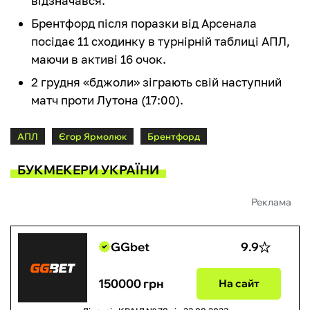
відзначався.
Брентфорд після поразки від Арсенала
посідає 11 сходинку в турнірній таблиці АПЛ,
маючи в активі 16 очок.
2 грудня «бджоли» зіграють свій наступний
матч проти Лутона (17:00).
АПЛ
Єгор Ярмолюк
Брентфорд
БУКМЕКЕРИ УКРАЇНИ
Реклама
GGbet
9.9
150000 грн
На сайт