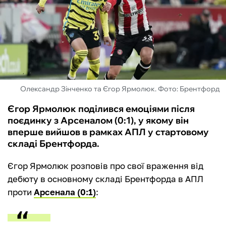
ФУТЗАЛ
ІНШІ
БУКМЕКЕРИ
Олександр Зінченко та Єгор Ярмолюк. Фото: Брентфорд
Єгор Ярмолюк поділився емоціями після
поєдинку з Арсеналом (0:1), у якому він
вперше вийшов в рамках АПЛ у стартовому
складі Брентфорда.
Єгор Ярмолюк розповів про свої враження від
дебюту в основному складі Брентфорда в АПЛ
проти
Арсенала (0:1)
: