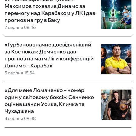
Максимов похвалив Динамо за
перемогу над Карабахом у ЛК і дав
прогноз на гру в Баку
7 серпня 08:46
«Гурбанов значно досвідченіший
за Костюка»: Демченко дав
прогноз на матч Ліги конференцій
Динамо – Карабах
5 серпня 18:54
«Для мене Ломаченко – номер
один у світовому боксі»: Сенченко
оцінив шанси Усика, Кличка та
Чухаджяна
3 серпня 09:08