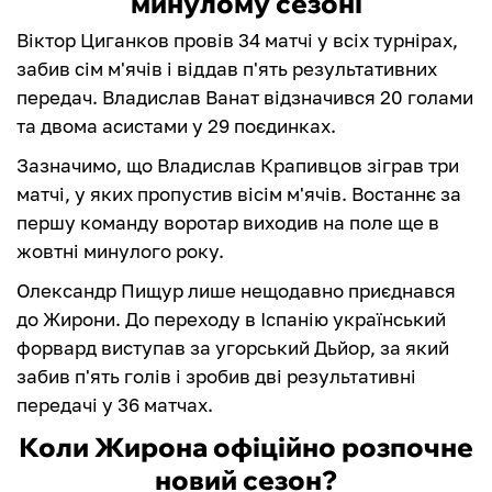
минулому сезоні
Віктор Циганков провів 34 матчі у всіх турнірах,
забив сім м'ячів і віддав п'ять результативних
передач. Владислав Ванат відзначився 20 голами
та двома асистами у 29 поєдинках.
Зазначимо, що Владислав Крапивцов зіграв три
матчі, у яких пропустив вісім м'ячів. Востаннє за
першу команду воротар виходив на поле ще в
жовтні минулого року.
Олександр Пищур лише нещодавно приєднався
до Жирони. До переходу в Іспанію український
форвард виступав за угорський Дьйор, за який
забив п'ять голів і зробив дві результативні
передачі у 36 матчах.
Коли Жирона офіційно розпочне
новий сезон?