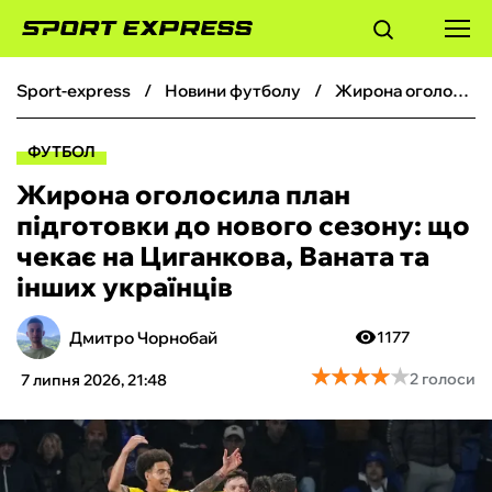
sport-express
новини футболу
Жирона оголосила план підготовки до нового сезону: що чекає на Циганкова, Ваната та інших українців
ФУТБОЛ
ФУТБОЛ
БАСКЕТБОЛ
Жирона оголосила план
підготовки до нового сезону: що
БОКС
чекає на Циганкова, Ваната та
інших українців
ХОКЕЙ
Дмитро Чорнобай
1177
ТЕНІС
★
★
★
★
★
★
★
★
★
★
2 голоси
7 липня 2026, 21:48
КІБЕРСПОРТ
ЧС-2026