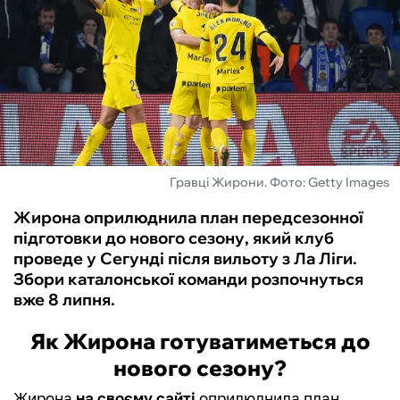
ФУТЗАЛ
ІНШІ
БУКМЕКЕРИ
Гравці Жирони. Фото: Getty Images
Жирона оприлюднила план передсезонної
підготовки до нового сезону, який клуб
проведе у Сегунді після вильоту з Ла Ліги.
Збори каталонської команди розпочнуться
вже 8 липня.
Як Жирона готуватиметься до
нового сезону?
Жирона
на своєму сайті
оприлюднила план