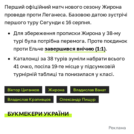
Перший офіційний матч нового сезону Жирона
проведе проти Леганеса. Базовою датою зустрічі
першого туру Сегунди є 16 серпня.
Для збереження прописки Жирона у 38-му
турі була потрібна перемога. Проте поєдинок
проти Ельче
завершився внічию (1:1)
.
Каталонці за 38 турів зуміли набрати всього
41 очко, посіла 19-те місце у підсумковій
турнірній таблиці та понизилася у класі.
Віктор Циганков
Жирона
Владислав Ванат
Владислав Крапивцов
Олександр Пищур
БУКМЕКЕРИ УКРАЇНИ
Реклама