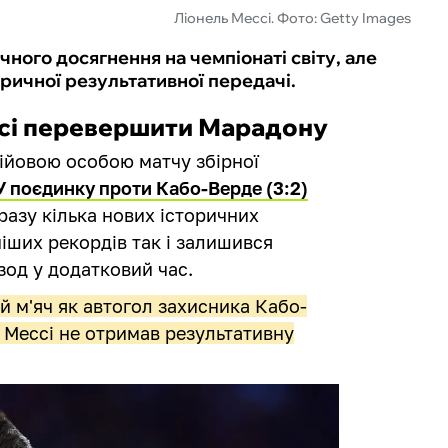
Ліонель Мессі. Фото: Getty Images
чного досягнення на чемпіонаті світу, але
ричної результативної передачі.
ссі перевершити Марадону
дійовою особою матчу збірної
У поєдинку проти Кабо-Верде (3:2)
разу кілька нових історичних
ніших рекордів так і залишився
зод у додатковий час.
 м'яч як автогол захисника Кабо-
ь Мессі не отримав результативну