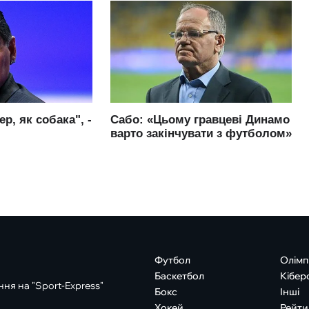
Футбол
Олімп
Баскетбол
Кібер
ня на "Sport-Express"
Бокс
Інші
Хокей
Рейти