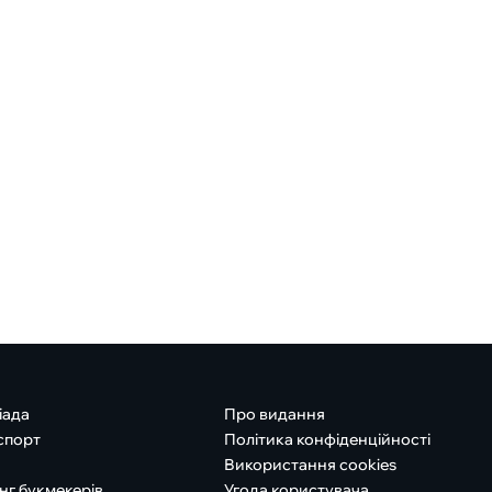
іада
Про видання
спорт
Політика конфіденційності
Використання cookies
нг букмекерів
Угода користувача