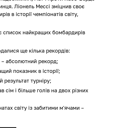
инця. Ліонель Мессі зміцнив своє
в в історії чемпіонатів світу,
ює список найкращих бомбардирів
одалися ще кілька рекордів:
у – абсолютний рекорд;
ащий показник в історії;
й результат турніру;
 сім і більше голів на двох різних
натах світу із забитими м'ячами –