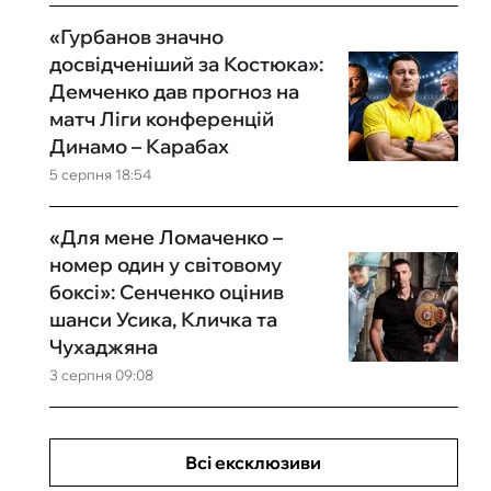
«Гурбанов значно
досвідченіший за Костюка»:
Демченко дав прогноз на
матч Ліги конференцій
Динамо – Карабах
5 серпня 18:54
«Для мене Ломаченко –
номер один у світовому
боксі»: Сенченко оцінив
шанси Усика, Кличка та
Чухаджяна
3 серпня 09:08
Всі ексклюзиви