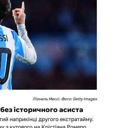
Ліонель Мессі. Фото: Getty Images
без історичного асиста
ий наприкінці другого екстратайму.
чу з кутового на Крістіана Ромеро,