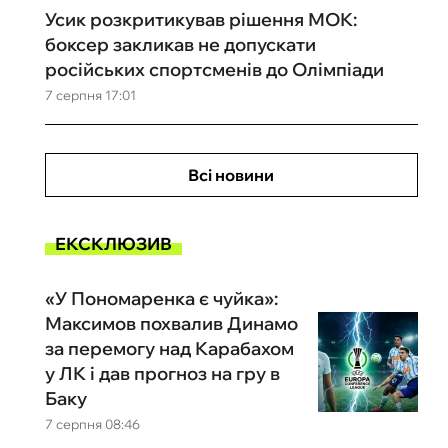
Усик розкритикував рішення МОК:
боксер закликав не допускати
російських спортсменів до Олімпіади
7 серпня 17:01
Всі новини
ЕКСКЛЮЗИВ
«У Пономаренка є чуйка»:
Максимов похвалив Динамо
за перемогу над Карабахом
у ЛК і дав прогноз на гру в
Баку
7 серпня 08:46