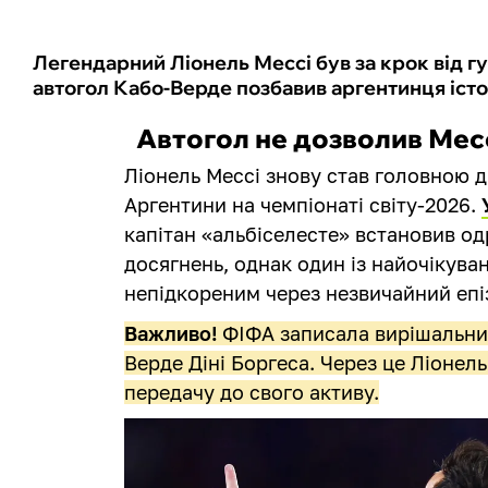
Легендарний Ліонель Мессі був за крок від гу
автогол Кабо-Верде позбавив аргентинця істо
Автогол не дозволив Ме
Ліонель Мессі знову став головною 
Аргентини на чемпіонаті світу-2026.
капітан «альбіселесте» встановив од
досягнень, однак один із найочікува
непідкореним через незвичайний епі
Важливо!
ФІФА записала вирішальний
Верде Діні Боргеса. Через це Ліонел
передачу до свого активу.