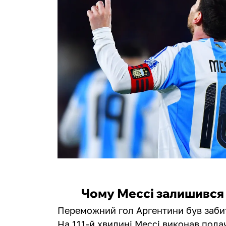
Чому Мессі залишився 
Переможний гол Аргентини був забит
На 111-й хвилині Мессі виконав пода