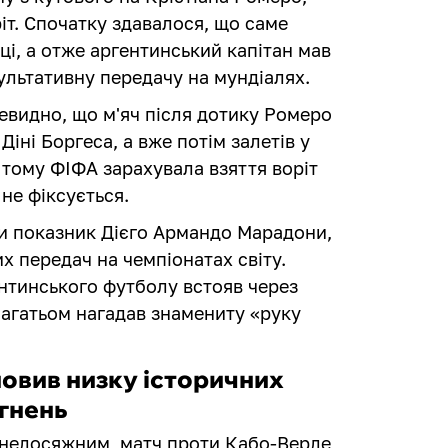
іт. Спочатку здавалося, що саме
тці, а отже аргентинський капітан мав
зультативну передачу на мундіалях.
чевидно, що м'яч після дотику Ромеро
іні Боргеса, а вже потім залетів у
 тому ФІФА зарахувала взяття воріт
 не фіксується.
ти показник Дієго Армандо Марадони,
их передач на чемпіонатах світу.
нтинського футболу встояв через
 багатьом нагадав знамениту «руку
новив низку історичних
гнень
 недосяжним, матч проти Кабо-Верде