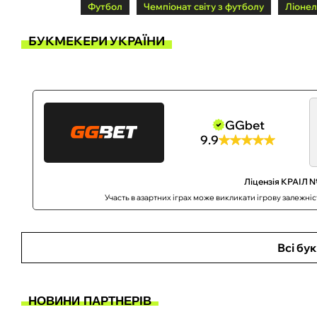
Футбол
Чемпіонат світу з футболу
Ліонел
БУКМЕКЕРИ УКРАЇНИ
GGbet
9.9
Ліцензія КРАІЛ №
Участь в азартних іграх може викликати ігрову залежні
Всі бу