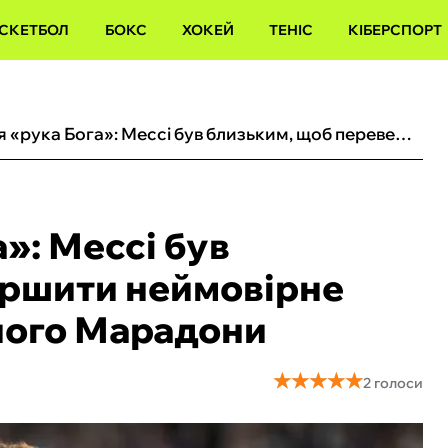
СКЕТБОЛ
БОКС
ХОКЕЙ
ТЕНІС
КІБЕРСПОРТ
Втрутилася «рука Бога‎»: Мессі був близьким, щоб перевершити неймовірне досягнення легендарного Марадони
‎»: Мессі був
ершити неймовірне
ного Марадони
★
★
★
★
★
★
★
★
★
★
2 голоси