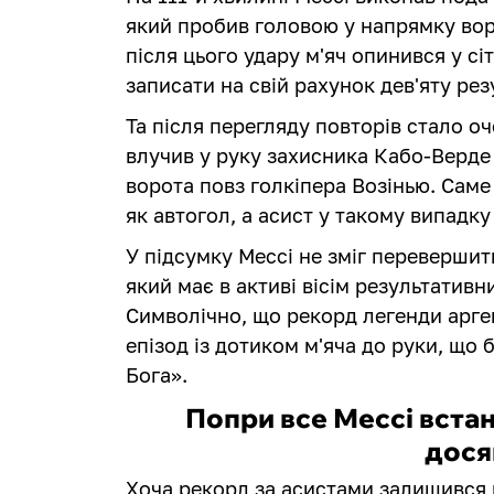
який пробив головою у напрямку вор
після цього удару м'яч опинився у сі
записати на свій рахунок дев'яту ре
Та після перегляду повторів стало о
влучив у руку захисника Кабо-Верде Д
ворота повз голкіпера Возінью. Саме
як автогол, а асист у такому випадку
У підсумку Мессі не зміг переверши
який має в активі вісім результативн
Символічно, що рекорд легенди арге
епізод із дотиком м'яча до руки, що
Бога».
Попри все Мессі вста
дося
Хоча рекорд за асистами залишився