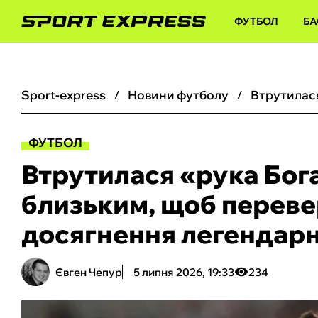
ФУТБОЛ
БА
sport-express
новини футболу
ФУТБОЛ
Втрутилася «рука Бога
близьким, щоб перев
досягнення легендар
Євген Чепур
5 липня 2026, 19:33
234