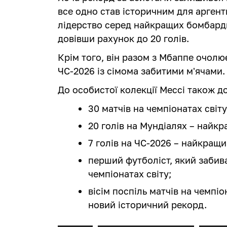
все одно став історичним для аргент
лідерство серед найкращих бомбардирі
довівши рахунок до 20 голів.
Крім того, він разом з Мбаппе очол
ЧС-2026 із сімома забитими м'ячами.
До особистої колекції Мессі також д
30 матчів на чемпіонатах світ
20 голів на Мундіалях – найкр
7 голів на ЧС-2026 – найкращи
перший футболіст, який забивав
чемпіонатах світу;
вісім поспіль матчів на чемпіо
новий історичний рекорд.