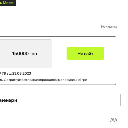
ь Мессі
Реклама
150000 грн
На сайт
 78 від 23.08.2023
сть. Дотримуйтеся правил (принципів) відповідальної гри
кмекери