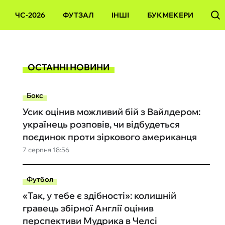
ЧС-2026
ФУТЗАЛ
ІНШІ
БУКМЕКЕРИ
ОСТАННІ НОВИНИ
Бокс
Усик оцінив можливий бій з Вайлдером:
українець розповів, чи відбудеться
поєдинок проти зіркового американця
7 серпня 18:56
Футбол
«Так, у тебе є здібності»: колишній
гравець збірної Англії оцінив
перспективи Мудрика в Челсі