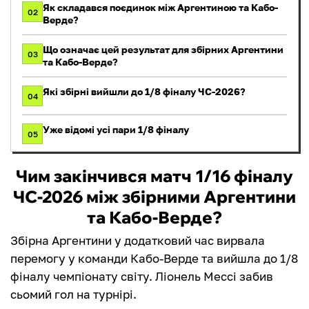
Як складався поєдинок між Аргентиною та Кабо-
02
Верде?
Що означає цей результат для збірних Аргентини
03
та Кабо-Верде?
Які збірні вийшли до 1/8 фіналу ЧС-2026?
04
Уже відомі усі пари 1/8 фіналу
05
Чим закінчився матч 1/16 фіналу
ЧС-2026 між збірними Аргентини
та Кабо-Верде?
Збірна Аргентини у додатковий час вирвала
перемогу у команди Кабо-Верде та вийшла до 1/8
фіналу чемпіонату світу. Ліонель Мессі забив
сьомий гол на турнірі.