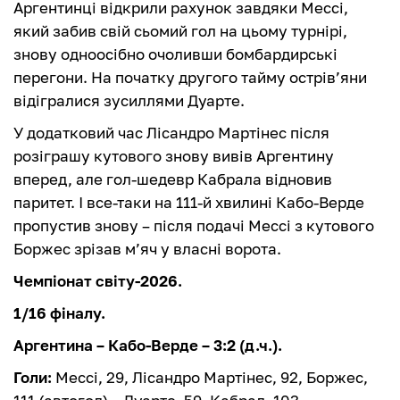
Аргентинці відкрили рахунок завдяки Мессі,
який забив свій сьомий гол на цьому турнірі,
знову одноосібно очоливши бомбардирські
перегони. На початку другого тайму острів’яни
відігралися зусиллями Дуарте.
У додатковий час Лісандро Мартінес після
розіграшу кутового знову вивів Аргентину
вперед, але гол-шедевр Кабрала відновив
паритет. І все-таки на 111-й хвилині Кабо-Верде
пропустив знову – після подачі Мессі з кутового
Боржес зрізав м’яч у власні ворота.
Чемпіонат світу-2026.
1/16 фіналу.
Аргентина – Кабо-Верде – 3:2 (д.ч.).
Голи:
Мессі, 29, Лісандро Мартінес, 92, Боржес,