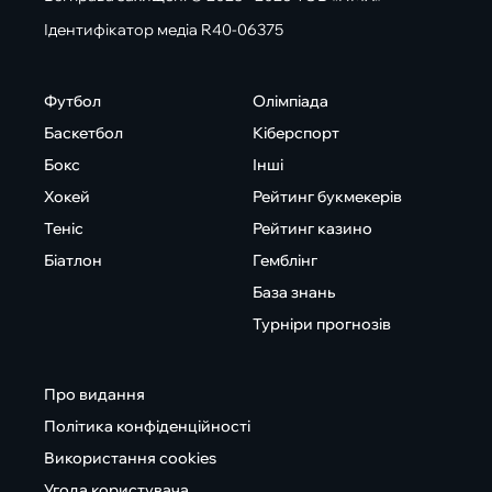
Ідентифікатор медіа R40-06375
Футбол
Олімпіада
Баскетбол
Кіберспорт
Бокс
Інші
Хокей
Рейтинг букмекерів
Теніс
Рейтинг казино
Біатлон
Гемблінг
База знань
Турніри прогнозів
Про видання
Політика конфіденційності
Використання cookies
Угода користувача