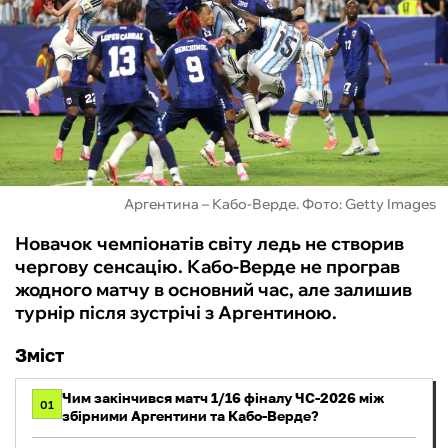
ФУТЗАЛ
ІНШІ
БУКМЕКЕРИ
Аргентина – Кабо-Верде. Фото: Getty Images
Новачок чемпіонатів світу ледь не створив
чергову сенсацію. Кабо-Верде не програв
жодного матчу в основний час, але залишив
турнір після зустрічі з Аргентиною.
Зміст
Чим закінчився матч 1/16 фіналу ЧС-2026 між
01
збірними Аргентини та Кабо-Верде?