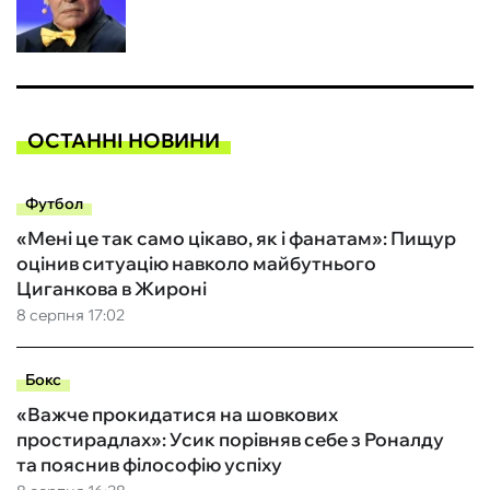
ОСТАННІ НОВИНИ
Футбол
«Мені це так само цікаво, як і фанатам»: Пищур
оцінив ситуацію навколо майбутнього
Циганкова в Жироні
8 серпня 17:02
Бокс
«Важче прокидатися на шовкових
простирадлах»: Усик порівняв себе з Роналду
та пояснив філософію успіху