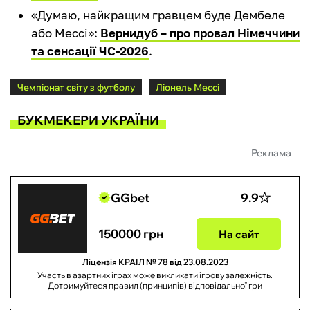
«Думаю, найкращим гравцем буде Дембеле
або Мессі»:
Вернидуб – про провал Німеччини
та сенсації ЧС-2026
.
Чемпіонат світу з футболу
Ліонель Мессі
БУКМЕКЕРИ УКРАЇНИ
Реклама
GGbet
9.9
150000 грн
На сайт
Ліцензія КРАІЛ № 78 від 23.08.2023
Участь в азартних іграх може викликати ігрову залежність.
Дотримуйтеся правил (принципів) відповідальної гри