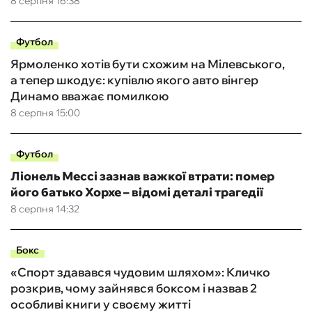
8 серпня 16:38
Футбол
Ярмоленко хотів бути схожим на Мілевського,
а тепер шкодує: купівлю якого авто вінгер
Динамо вважає помилкою
8 серпня 15:00
Футбол
Ліонель Мессі зазнав важкої втрати: помер
його батько Хорхе – відомі деталі трагедії
8 серпня 14:32
Бокс
«Спорт здавався чудовим шляхом»: Кличко
розкрив, чому зайнявся боксом і назвав 2
особливі книги у своєму житті