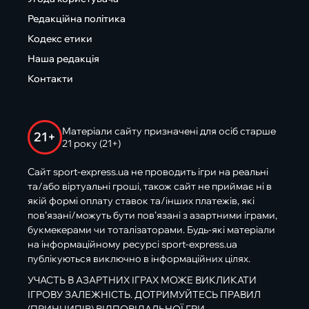
Редакційна політика
Кодекс етики
Наша редакція
Контакти
Матеріали сайту призначені для осіб старше
21+
21 року (21+)
Сайт sport-express.ua не проводить ігри на реальні
та/або віртуальні гроші, також сайт не приймає ні в
якій формі оплату ставок та/інших платежів, які
пов’язані/можуть бути пов’язані з азартними іграми,
букмекерами чи тоталізаторами. Будь-які матеріали
на інформаційному ресурсі sport-express.ua
публікуються виключно в інформаційних цілях.
УЧАСТЬ В АЗАРТНИХ ІГРАХ МОЖЕ ВИКЛИКАТИ
ІГРОВУ ЗАЛЕЖНІСТЬ. ДОТРИМУЙТЕСЬ ПРАВИЛ
(ПРИНЦИПІВ) ВІДПОВІДАЛЬНОЇ ГРИ.