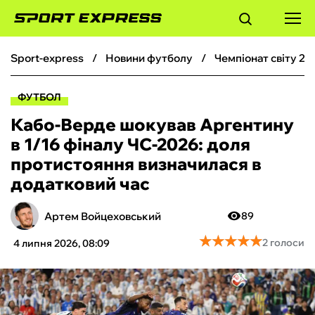
sport-express
новини футболу
чемпіонат світу 20
ФУТБОЛ
ФУТБОЛ
БАСКЕТБОЛ
Кабо-Верде шокував Аргентину
в 1/16 фіналу ЧС-2026: доля
БОКС
протистояння визначилася в
додатковий час
ХОКЕЙ
Артем Войцеховський
89
ТЕНІС
★
★
★
★
★
★
★
★
★
★
2 голоси
4 липня 2026, 08:09
КІБЕРСПОРТ
ЧС-2026