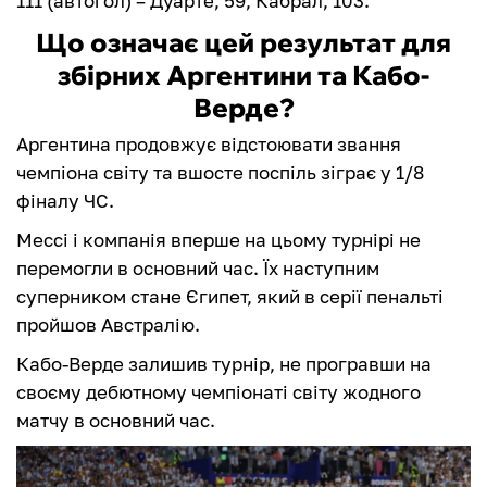
111 (автогол) – Дуарте, 59, Кабрал, 103.
Що означає цей результат для
збірних Аргентини та Кабо-
Верде?
Аргентина продовжує відстоювати звання
чемпіона світу та вшосте поспіль зіграє у 1/8
фіналу ЧС.
Мессі і компанія вперше на цьому турнірі не
перемогли в основний час. Їх наступним
суперником стане Єгипет, який в серії пенальті
пройшов Австралію.
Кабо-Верде залишив турнір, не програвши на
своєму дебютному чемпіонаті світу жодного
матчу в основний час.