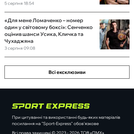
5 серпня 18:54
«Для мене Ломаченко – номер
один у світовому боксі»: Сенченко
оцінив шанси Усика, Кличка та
Чухаджяна
3 серпня 09:08
Всі ексклюзиви
При цитуванні та використанні будь-яких матеріалів
посилання на "Sport-Express" обов'язкове
Всі права захищені © 2023 - 2026 ТОВ «ПМХ»