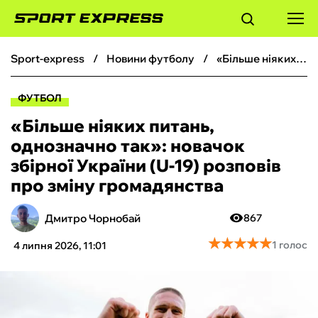
sport-express
новини футболу
«Більше ніяких питань, однозначно так»: новачок збірної України (U-19) розповів про зміну громадянства
ФУТБОЛ
ФУТБОЛ
БАСКЕТБОЛ
«Більше ніяких питань,
однозначно так»: новачок
БОКС
збірної України (U-19) розповів
про зміну громадянства
ХОКЕЙ
Дмитро Чорнобай
867
ТЕНІС
★
★
★
★
★
★
★
★
★
★
1 голос
4 липня 2026, 11:01
КІБЕРСПОРТ
ЧС-2026