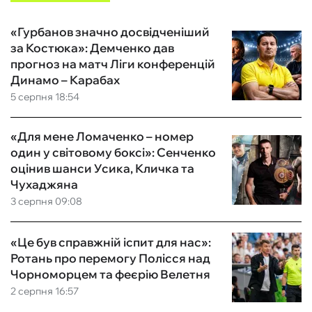
«Гурбанов значно досвідченіший
за Костюка»: Демченко дав
прогноз на матч Ліги конференцій
Динамо – Карабах
5 серпня 18:54
«Для мене Ломаченко – номер
один у світовому боксі»: Сенченко
оцінив шанси Усика, Кличка та
Чухаджяна
3 серпня 09:08
«Це був справжній іспит для нас»:
Ротань про перемогу Полісся над
Чорноморцем та феєрію Велетня
2 серпня 16:57