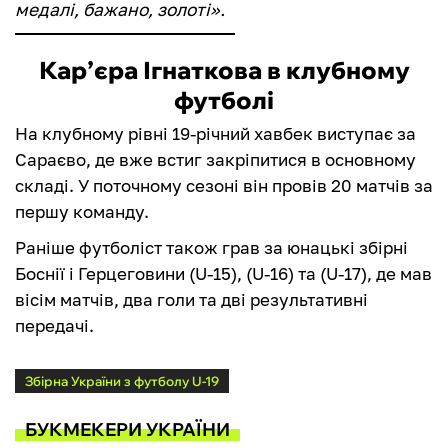
медалі, бажано, золоті».
Кар’єра Ігнаткова в клубному
футболі
На клубному рівні 19-річний хавбек виступає за
Сараєво, де вже встиг закріпитися в основному
складі. У поточному сезоні він провів 20 матчів за
першу команду.
Раніше футболіст також грав за юнацькі збірні
Боснії і Герцеговини (U-15), (U-16) та (U-17), де мав
вісім матчів, два голи та дві результативні
передачі.
Збірна України з футболу U-19
БУКМЕКЕРИ УКРАЇНИ