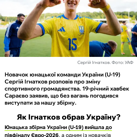
ФУТЗАЛ
ІНШІ
БУКМЕКЕРИ
Сергій Ігнатков. Фото: УАФ
Новачок юнацької команди України (U-19)
Сергій Ігнатков розповів про зміну
спортивного громадянства. 19-річний хавбек
Сараєво заявив, що без вагань погодився
виступати за нашу збірну.
Як Ігнатков обрав Україну?
Юнацька збірна України (U-19) вийшла до
півфіналу Євро-2026
, а одним із новачків