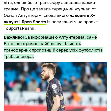
літа, однак його трансферу завадила важка
травма. Про це заявив турецький журналіст
Осман Алтунтерім, слова якого
наводить Х-
акаунт Lüpen Sports
із посиланням на проект
ToSportsResmi.
Важливо!
За інформацією Алтунтеріма, саме
Батагов отримав найбільшу кількість
трансферних пропозицій серед усіх футболістів
Трабзонспора.