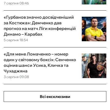
7 серпня 08:46
«Гурбанов значно досвідченіший
за Костюка»: Демченко дав
прогноз на матч Ліги конференцій
Динамо – Карабах
5 серпня 18:54
«Для мене Ломаченко – номер
один у світовому боксі»: Сенченко
оцінив шанси Усика, Кличка та
Чухаджяна
3 серпня 09:08
Всі ексклюзиви