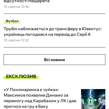
відсутності Нещерета
10 серпня 12:56
Футбол
Трубін наближається до трансферу в Ювентус:
українець погодився на перехід до Серії А
10 серпня 12:32
Всі новини
ЕКСКЛЮЗИВ
«У Пономаренка є чуйка»:
Максимов похвалив Динамо за
перемогу над Карабахом у ЛК і дав
прогноз на гру в Баку