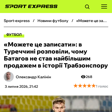
sport-express
новини футболу
«Можете це записати»: в Туреччині розповіли, чому Батагов не став найбільшим продажем в історії Трабзонспору
ФУТБОЛ
ФУТБОЛ
БАСКЕТБОЛ
«Можете це записати»: в
Туреччині розповіли, чому
БОКС
Батагов не став найбільшим
продажем в історії Трабзонспору
ХОКЕЙ
Олександр Калінін
268
ТЕНІС
★
★
★
★
★
★
★
★
★
★
1 голос
3 липня 2026, 21:42
КІБЕРСПОРТ
ЧС-2026