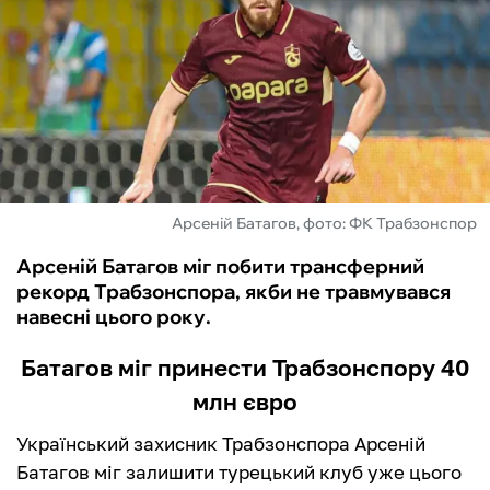
ФУТЗАЛ
ІНШІ
БУКМЕКЕРИ
Арсеній Батагов, фото: ФК Трабзонспор
Арсеній Батагов міг побити трансферний
рекорд Трабзонспора, якби не травмувався
навесні цього року.
Батагов міг принести Трабзонспору 40
млн євро
Український захисник Трабзонспора Арсеній
Батагов міг залишити турецький клуб уже цього