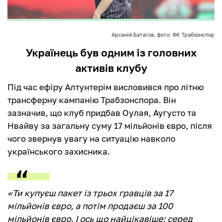
Арсеній Батагов, фото: ФК Трабзонспор
Українець був одним із головних
активів клубу
Під час ефіру Алтунтерім висловився про літню
трансферну кампанію Трабзонспора. Він
зазначив, що клуб придбав Оулая, Аугусто та
Нвайву за загальну суму 17 мільйонів євро, після
чого звернув увагу на ситуацію навколо
українського захисника.
«Ти купуєш пакет із трьох гравців за 17
мільйонів євро, а потім продаєш за 100
мільйонів євро. І ось що найцікавіше: серед