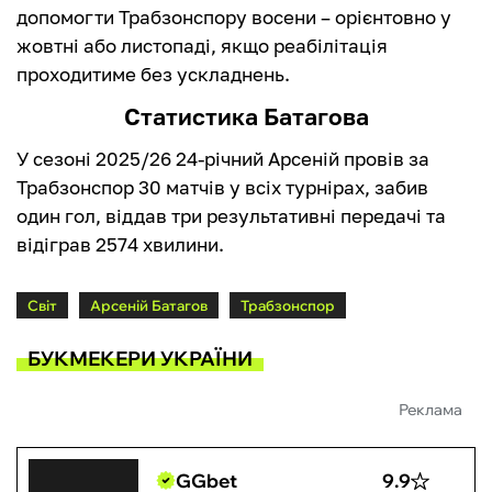
допомогти Трабзонспору восени – орієнтовно у
жовтні або листопаді, якщо реабілітація
проходитиме без ускладнень.
Статистика Батагова
У сезоні 2025/26 24-річний Арсеній провів за
Трабзонспор 30 матчів у всіх турнірах, забив
один гол, віддав три результативні передачі та
відіграв 2574 хвилини.
Світ
Арсеній Батагов
Трабзонспор
БУКМЕКЕРИ УКРАЇНИ
Реклама
GGbet
9.9