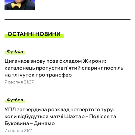
ОСТАННІ НОВИНИ
Футбол
Циганков знову поза складом Жирони:
каталонець пропустив п'ятий спаринг поспіль
на тлі чуток про трансфер
7 серпня 21:37
Футбол
УПЛ затвердила розклад четвертого туру:
коли відбудуться матчі Шахтар – Полісся та
Буковина – Динамо
7 серпня 21:11