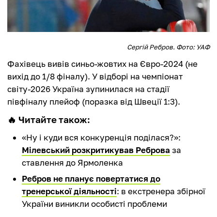
Сергій Ребров. Фото: УАФ
Фахівець вивів синьо-жовтих на Євро-2024 (не
вихід до 1/8 фіналу). У відборі на чемпіонат
світу-2026 Україна зупинилася на стадії
півфіналу плейоф (поразка від Швеції 1:3).
🔥 Читайте також:
«Ну і куди вся конкуренція поділася?»:
Мілевський розкритикував Реброва
за
ставлення до Ярмоленка
Ребров не планує повертатися до
тренерської діяльності
: в екстренера збірної
України виникли особисті проблеми