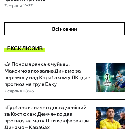
7 серпня 19:37
Всі новини
ЕКСКЛЮЗИВ
«У Пономаренка є чуйка»:
Максимов похвалив Динамо за
перемогу над Карабахом у ЛК і дав
прогноз на гру в Баку
7 серпня 08:46
«Гурбанов значно досвідченіший
за Костюка»: Демченко дав
прогноз на матч Ліги конференцій
Динамо – Карабах