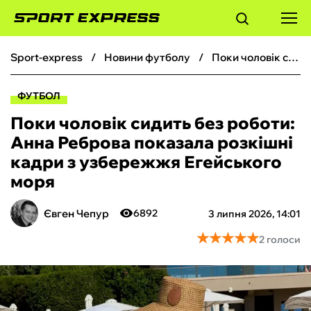
sport-express
новини футболу
Поки чоловік сидить без роботи: Анна Реброва показала розкішні кадри з узбережжя Егейського моря
ФУТБОЛ
ФУТБОЛ
БАСКЕТБОЛ
Поки чоловік сидить без роботи:
Анна Реброва показала розкішні
БОКС
кадри з узбережжя Егейського
моря
ХОКЕЙ
Євген Чепур
6892
3 липня 2026, 14:01
ТЕНІС
★
★
★
★
★
★
★
★
★
★
2 голоси
КІБЕРСПОРТ
ЧС-2026