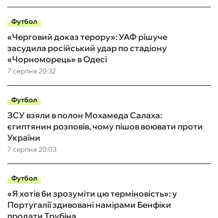
Футбол
«Черговий доказ терору»: УАФ рішуче
засудила російський удар по стадіону
«Чорноморець» в Одесі
7 серпня 20:32
Футбол
ЗСУ взяли в полон Мохамеда Салаха:
єгиптянин розповів, чому пішов воювати проти
України
7 серпня 20:03
Футбол
«Я хотів би зрозуміти цю терміновість»: у
Португалії здивовані намірами Бенфіки
продати Трубіна