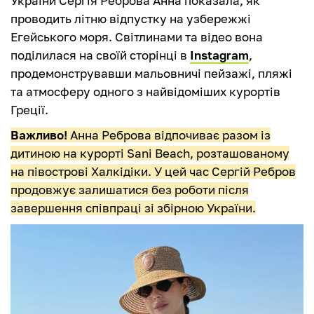
України Сергія Реброва Анна показала, як
проводить літню відпустку на узбережжі
Егейського моря. Світлинами та відео вона
поділилася на своїй сторінці в
Instagram
,
продемонструвавши мальовничі пейзажі, пляжі
та атмосферу одного з найвідоміших курортів
Греції.
Важливо!
Анна Реброва відпочиває разом із
дитиною на курорті Sani Beach, розташованому
на півострові Халкідіки. У цей час Сергій Ребров
продовжує залишатися без роботи після
завершення співпраці зі збірною України.