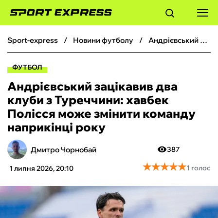
sport-express
новини футболу
Андрієвський зацікавив два клуби з Туреччини: хавбек Полісся може змінити команду наприкінці року
ФУТБОЛ
ФУТБОЛ
БАСКЕТБОЛ
Андрієвський зацікавив два
клуби з Туреччини: хавбек
БОКС
Полісся може змінити команду
наприкінці року
ХОКЕЙ
Дмитро Чорнобай
387
ТЕНІС
★
★
★
★
★
★
★
★
★
★
1 голос
1 липня 2026, 20:10
КІБЕРСПОРТ
ЧС-2026