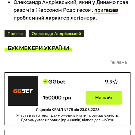
Олександр Андрієвський, який у Динамо грав
разом із Жерсоном Родрігесом,
пригадав
проблемний характер легіонера
.
Полісся
Олександр Андрієвський
БУКМЕКЕРИ УКРАЇНИ
Реклама
GGbet
9.9
150000 грн
На сайт
Ліцензія КРАІЛ № 78 від 23.08.2023
Участь в азартних іграх може викликати ігрову залежність.
Дотримуйтеся правил (принципів) відповідальної гри