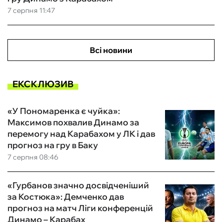
7 серпня 11:47
Всі новини
ЕКСКЛЮЗИВ
«У Пономаренка є чуйка»:
Максимов похвалив Динамо за
перемогу над Карабахом у ЛК і дав
прогноз на гру в Баку
7 серпня 08:46
«Гурбанов значно досвідченіший
за Костюка»: Демченко дав
прогноз на матч Ліги конференцій
Динамо – Карабах