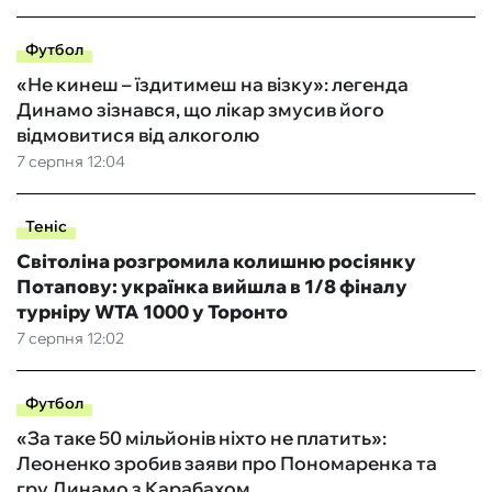
Футбол
«Не кинеш – їздитимеш на візку»: легенда
Динамо зізнався, що лікар змусив його
відмовитися від алкоголю
7 серпня 12:04
Теніс
Світоліна розгромила колишню росіянку
Потапову: українка вийшла в 1/8 фіналу
турніру WTA 1000 у Торонто
7 серпня 12:02
Футбол
«За таке 50 мільйонів ніхто не платить»:
Леоненко зробив заяви про Пономаренка та
гру Динамо з Карабахом