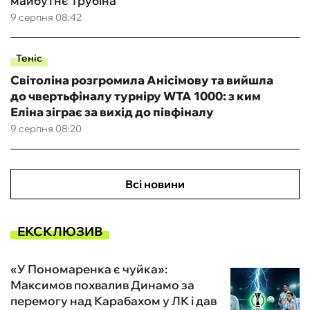
майбутнє Трубіна
9 серпня 08:42
Теніс
Світоліна розгромила Анісімову та вийшла
до чвертьфіналу турніру WTA 1000: з ким
Еліна зіграє за вихід до півфіналу
9 серпня 08:20
Всі новини
ЕКСКЛЮЗИВ
«У Пономаренка є чуйка»:
Максимов похвалив Динамо за
перемогу над Карабахом у ЛК і дав