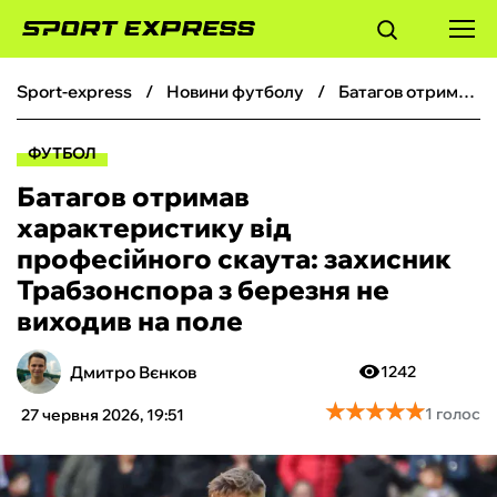
sport-express
новини футболу
Батагов отримав характеристику від професійного скаута: захисник Трабзонспора з березня не виходив на поле
ФУТБОЛ
ФУТБОЛ
БАСКЕТБОЛ
Батагов отримав
характеристику від
БОКС
професійного скаута: захисник
Трабзонспора з березня не
ХОКЕЙ
виходив на поле
ТЕНІС
Дмитро Вєнков
1242
★
★
★
★
★
★
★
★
★
★
1 голос
27 червня 2026, 19:51
КІБЕРСПОРТ
ЧС-2026