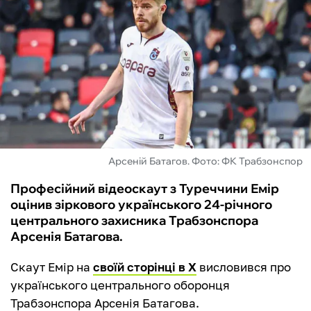
ФУТЗАЛ
ІНШІ
БУКМЕКЕРИ
Арсеній Батагов. Фото: ФК Трабзонспор
Професійний відеоскаут з Туреччини Емір
оцінив зіркового українського 24-річного
центрального захисника Трабзонспора
Арсенія Батагова.
Скаут Емір на
своїй сторінці в Х
висловився про
українського центрального оборонця
Трабзонспора Арсенія Батагова.