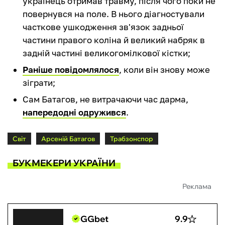
українець отримав травму, після чого поки не
повернувся на поле. В нього діагностували
часткове ушкодження зв'язок задньої
частини правого коліна й великий набряк в
задній частині великогомілкової кістки;
Раніше повідомлялося
, коли він знову може
зіграти;
Сам Батагов, не витрачаючи час дарма,
напередодні одружився
.
Світ
Арсеній Батагов
Трабзонспор
БУКМЕКЕРИ УКРАЇНИ
Реклама
GGbet
9.9