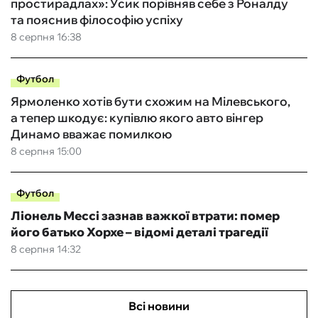
простирадлах»: Усик порівняв себе з Роналду
та пояснив філософію успіху
8 серпня 16:38
Футбол
Ярмоленко хотів бути схожим на Мілевського,
а тепер шкодує: купівлю якого авто вінгер
Динамо вважає помилкою
8 серпня 15:00
Футбол
Ліонель Мессі зазнав важкої втрати: помер
його батько Хорхе – відомі деталі трагедії
8 серпня 14:32
Всі новини