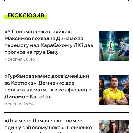
ЕКСКЛЮЗИВ
«У Пономаренка є чуйка»:
Максимов похвалив Динамо за
перемогу над Карабахом у ЛК і дав
прогноз на гру в Баку
7 серпня 08:46
«Гурбанов значно досвідченіший
за Костюка»: Демченко дав
прогноз на матч Ліги конференцій
Динамо – Карабах
5 серпня 18:54
«Для мене Ломаченко – номер
один у світовому боксі»: Сенченко