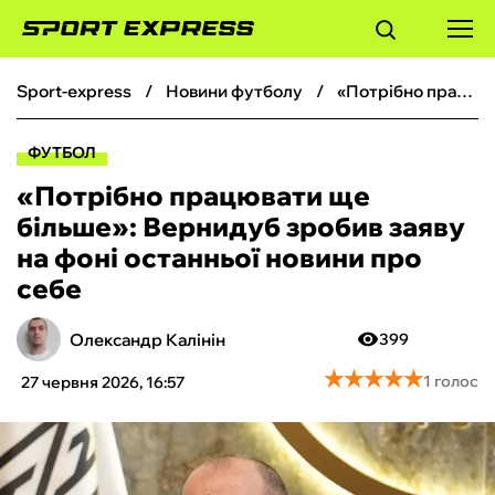
sport-express
новини футболу
«Потрібно працювати ще більше»: Вернидуб зробив заяву на фоні останньої новини про себе
ФУТБОЛ
ФУТБОЛ
БАСКЕТБОЛ
«Потрібно працювати ще
більше»: Вернидуб зробив заяву
БОКС
на фоні останньої новини про
себе
ХОКЕЙ
Олександр Калінін
399
ТЕНІС
★
★
★
★
★
★
★
★
★
★
1 голос
27 червня 2026, 16:57
КІБЕРСПОРТ
ЧС-2026