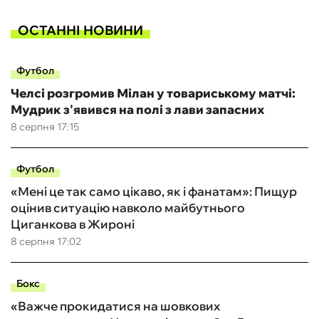
ОСТАННІ НОВИНИ
Футбол
Челсі розгромив Мілан у товариському матчі:
Мудрик з'явився на полі з лави запасних
8 серпня 17:15
Футбол
«Мені це так само цікаво, як і фанатам»: Пищур
оцінив ситуацію навколо майбутнього
Циганкова в Жироні
8 серпня 17:02
Бокс
«Важче прокидатися на шовкових