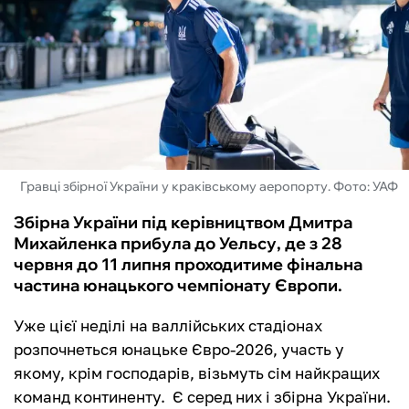
ФУТЗАЛ
ІНШІ
БУКМЕКЕРИ
Гравці збірної України у краківському аеропорту. Фото: УАФ
Збірна України під керівництвом Дмитра
Михайленка прибула до Уельсу, де з 28
червня до 11 липня проходитиме фінальна
частина юнацького чемпіонату Європи.
Уже цієї неділі на валлійських стадіонах
розпочнеться юнацьке Євро-2026, участь у
якому, крім господарів, візьмуть сім найкращих
команд континенту. Є серед них і збірна України.