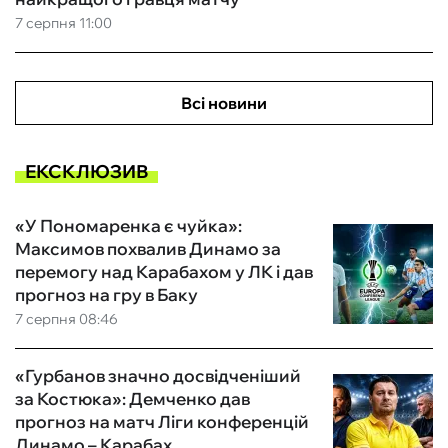
7 серпня 11:00
Всі новини
ЕКСКЛЮЗИВ
«У Пономаренка є чуйка»:
Максимов похвалив Динамо за
перемогу над Карабахом у ЛК і дав
прогноз на гру в Баку
7 серпня 08:46
«Гурбанов значно досвідченіший
за Костюка»: Демченко дав
прогноз на матч Ліги конференцій
Динамо – Карабах