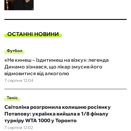
ОСТАННІ НОВИНИ
Футбол
«Не кинеш – їздитимеш на візку»: легенда
Динамо зізнався, що лікар змусив його
відмовитися від алкоголю
7 серпня 12:04
Теніс
Світоліна розгромила колишню росіянку
Потапову: українка вийшла в 1/8 фіналу
турніру WTA 1000 у Торонто
7 серпня 12:02