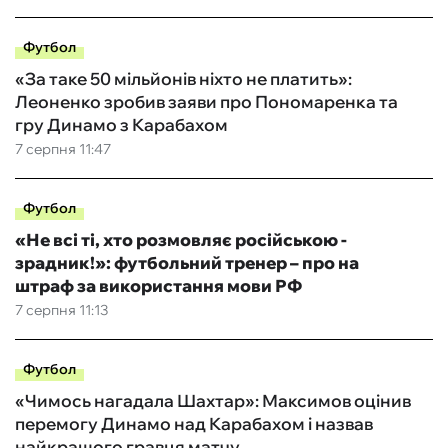
Футбол
«За таке 50 мільйонів ніхто не платить»:
Леоненко зробив заяви про Пономаренка та
гру Динамо з Карабахом
7 серпня 11:47
Футбол
«Не всі ті, хто розмовляє російською -
зрадник!»: футбольний тренер – про на
штраф за використання мови РФ
7 серпня 11:13
Футбол
«Чимось нагадала Шахтар»: Максимов оцінив
перемогу Динамо над Карабахом і назвав
найкращого гравця матчу