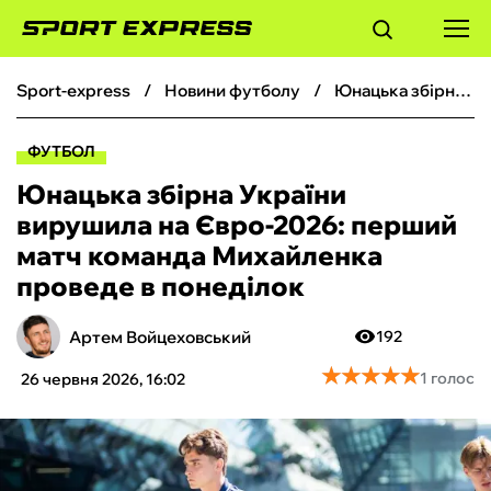
sport-express
новини футболу
Юнацька збірна України вирушила на Євро-2026: перший матч команда Михайленка проведе в понеділок
ФУТБОЛ
ФУТБОЛ
БАСКЕТБОЛ
Юнацька збірна України
вирушила на Євро-2026: перший
БОКС
матч команда Михайленка
проведе в понеділок
ХОКЕЙ
Артем Войцеховський
192
ТЕНІС
★
★
★
★
★
★
★
★
★
★
1 голос
26 червня 2026, 16:02
КІБЕРСПОРТ
ЧС-2026