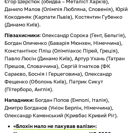
Єгор Шерстюк (обидва – Металіст Харків),
Данило Малов (Олімпія Любляна, Словенія), Юрій
Кокодиняк (Карпати Львів), Костянтин Губенко
(Динамо Київ).
Півзахисники:
Олександр Сорока (Гент, Бельгія),
Богдан Оличенко (Баварія Мюнхен, Німеччина),
Константінос Пліш (Олімпіакос Пірей, Греція),
Павло Люсін (Динамо Київ), Артур Ухань (Татран
Прешов, Словаччина), Сергій Ігнатков (ФК
Сараєво, Боснія і Герцеговина), Олександр
Фещенко (Оболонь Київ), Патрик Сикут
(Пітерборо, Англія).
Нападники:
Богдан Попов (Емполі, Італія),
Дмитро Богданов (Уніон Берлін, Німеччина),
Олександр Каменський (Кривбас Кривий Ріг).
«Блохін мало не пакував валізи»: