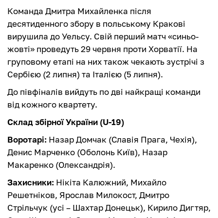
Команда Дмитра Михайленка після
десятиденного збору в польському Кракові
вирушила до Уельсу. Свій перший матч «синьо-
жовті» проведуть 29 червня проти Хорватії. На
груповому етапі на них також чекають зустрічі з
Сербією (2 липня) та Італією (5 липня).
До півфіналів вийдуть по дві найкращі команди
від кожного квартету.
Склад збірної України (U-19)
Воротарі:
Назар Домчак (Славія Прага, Чехія),
Денис Марченко (Оболонь Київ), Назар
Макаренко (Олександрія).
Захисники:
Нікіта Калюжний, Михайло
Решетніков, Ярослав Милокост, Дмитро
Стрільчук (усі – Шахтар Донецьк), Кирило Дигтяр,