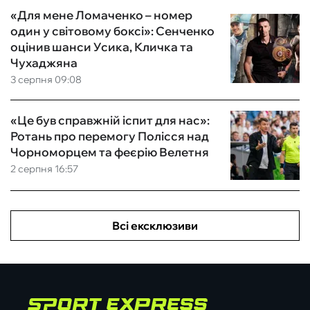
«Для мене Ломаченко – номер
один у світовому боксі»: Сенченко
оцінив шанси Усика, Кличка та
Чухаджяна
3 серпня 09:08
«Це був справжній іспит для нас»:
Ротань про перемогу Полісся над
Чорноморцем та феєрію Велетня
2 серпня 16:57
Всі ексклюзиви