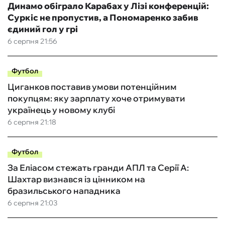
Динамо обіграло Карабах у Лізі конференцій:
Суркіс не пропустив, а Пономаренко забив
єдиний гол у грі
6 серпня 21:56
Футбол
Циганков поставив умови потенційним
покупцям: яку зарплату хоче отримувати
українець у новому клубі
6 серпня 21:18
Футбол
За Еліасом стежать гранди АПЛ та Серії А:
Шахтар визнався із цінником на
бразильського нападника
6 серпня 21:03