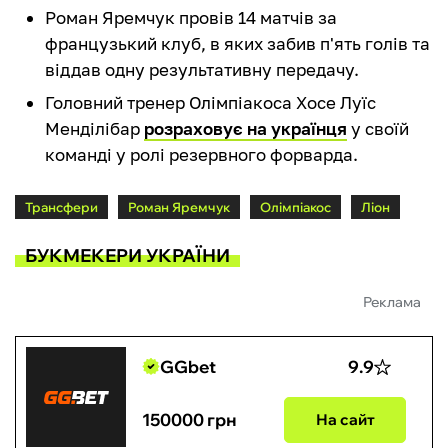
Роман Яремчук провів 14 матчів за
французький клуб, в яких забив п'ять голів та
віддав одну результативну передачу.
Головний тренер Олімпіакоса Хосе Луїс
Менділібар
розраховує на українця
у своїй
команді у ролі резервного форварда.
Трансфери
Роман Яремчук
Олімпіакос
Ліон
БУКМЕКЕРИ УКРАЇНИ
Реклама
GGbet
9.9
150000 грн
На сайт