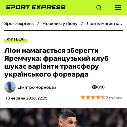
sport-express
новини футболу
Ліон намагається зберегти Яремчука: французький клуб шукає варіанти трансферу українського форварда
ФУТБОЛ
ФУТБОЛ
БАСКЕТБОЛ
Ліон намагається зберегти
Яремчука: французький клуб
БОКС
шукає варіанти трансферу
українського форварда
ХОКЕЙ
Дмитро Чорнобай
850
ТЕНІС
★
★
★
★
★
★
★
★
★
★
2 голоси
13 червня 2026, 22:25
КІБЕРСПОРТ
ЧС-2026