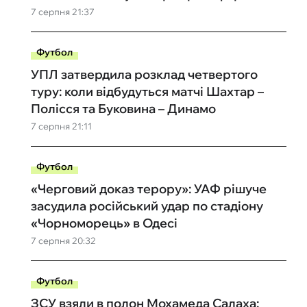
7 серпня 21:37
Футбол
УПЛ затвердила розклад четвертого
туру: коли відбудуться матчі Шахтар –
Полісся та Буковина – Динамо
7 серпня 21:11
Футбол
«Черговий доказ терору»: УАФ рішуче
засудила російський удар по стадіону
«Чорноморець» в Одесі
7 серпня 20:32
Футбол
ЗСУ взяли в полон Мохамеда Салаха: