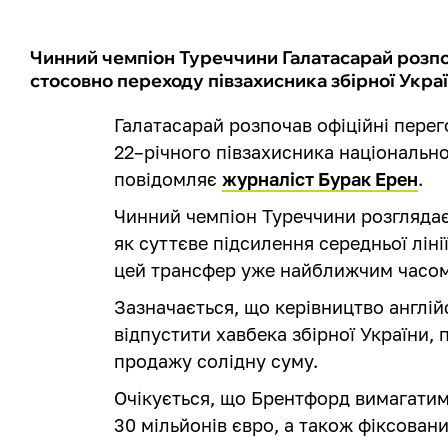
Чинний чемпіон Туреччини Галатасарай розп
стосовно переходу півзахисника збірної Укр
Галатасарай розпочав офіційні пер
22–річного півзахисника національно
повідомляє
журналіст Бурак Ерен
.
Чинний чемпіон Туреччини розглядає
як суттєве підсилення середньої лін
цей трансфер уже найближчим часом
Зазначається, що керівництво англій
відпустити хавбека збірної України, 
продажу солідну суму.
Очікується, що Брентфорд вимагатим
30 мільйонів євро, а також фіксован