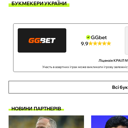
БУКМЕКЕРИ УКРАЇНИ
GGbet
9.9
Ліцензія КРАІЛ №
Участь в азартних іграх може викликати ігрову залежні
Всі бу