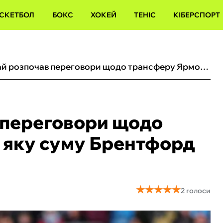
СКЕТБОЛ
БОКС
ХОКЕЙ
ТЕНІС
КІБЕРСПОРТ
Галатасарай розпочав переговори щодо трансферу Ярмолюка: яку суму Брентфорд вимагає за українця
 переговори щодо
 яку суму Брентфорд
★
★
★
★
★
★
★
★
★
★
2 голоси