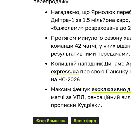
перепродажу.
Нагадаємо, що Ярмолюк перебр
Дніпра–1 за 1,5 мільйона євро,
«бджолами» розрахована до 2
Протягом минулого сезону хавб
команди 42 матчі, у яких відз
результативними передачами.
Колишній нападник Динамо А
express.ua
про свою Панєнку н
на ЧС-2026
Максим Фещук
ексклюзивно д
матчі за УПЛ, сенсаційний вил
прописки Кудрівки.
Єгор Ярмолюк
Брентфорд