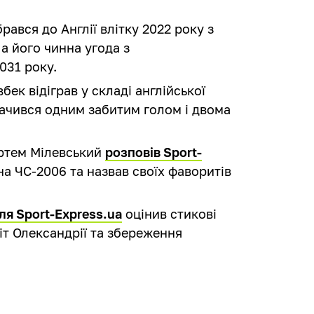
ався до Англії влітку 2022 року з
 а його чинна угода з
031 року.
ек відіграв у складі англійської
начився одним забитим голом і двома
ртем Мілевський
розповів Sport-
а ЧС-2006 та назвав своїх фаворитів
ля Sport-Express.ua
оцінив стикові
іт Олександрії та збереження