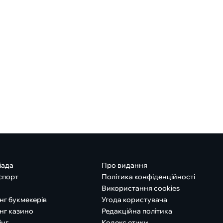
іада
Про видання
спорт
Політика конфіденційності
Використання cookies
нг букмекерів
Угода користувача
нг казино
Редакційна політика
інг
Кодекс етики