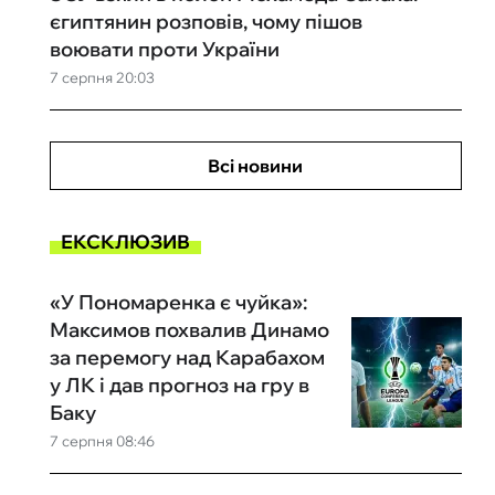
єгиптянин розповів, чому пішов
воювати проти України
7 серпня 20:03
Всі новини
ЕКСКЛЮЗИВ
«У Пономаренка є чуйка»:
Максимов похвалив Динамо
за перемогу над Карабахом
у ЛК і дав прогноз на гру в
Баку
7 серпня 08:46