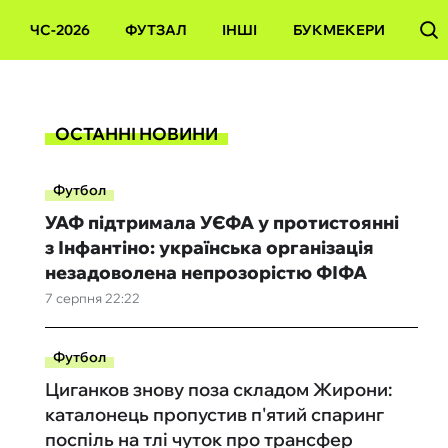
ЧС-2026
ФУТЗАЛ
ІНШІ
БУКМЕКЕРИ
ОСТАННІ НОВИНИ
Футбол
УАФ підтримала УЄФА у протистоянні
з Інфантіно: українська організація
незадоволена непрозорістю ФІФА
7 серпня 22:22
Футбол
Циганков знову поза складом Жирони:
каталонець пропустив п'ятий спаринг
поспіль на тлі чуток про трансфер