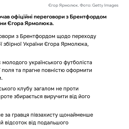
Єгор Ярмолюк. Фото: Getty Images
очав офіційні переговори з Брентфордом
аїни Єгора Ярмолюка.
еговори з Брентфордом щодо переходу
ї збірної України Єгора Ярмолюка,
 молодого українського футболіста
ії поля та прагне повністю оформити
.
ського клубу загалом не проти
проте збирається виручити від його
е за гравця півзахисту щонайменше
ий відсоток від подальшого