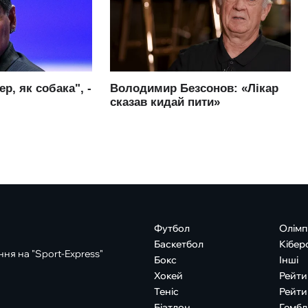
Футбол
Олімп
Баскетбол
Кібер
ня на "Sport-Express"
Бокс
Інші
Хокей
Рейти
Теніс
Рейти
Біатлон
Гембл