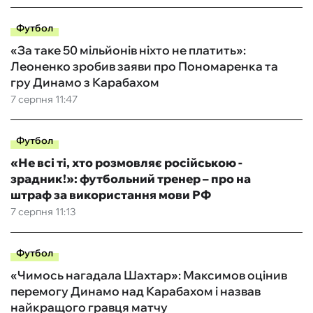
Футбол
«За таке 50 мільйонів ніхто не платить»:
Леоненко зробив заяви про Пономаренка та
гру Динамо з Карабахом
7 серпня 11:47
Футбол
«Не всі ті, хто розмовляє російською -
зрадник!»: футбольний тренер – про на
штраф за використання мови РФ
7 серпня 11:13
Футбол
«Чимось нагадала Шахтар»: Максимов оцінив
перемогу Динамо над Карабахом і назвав
найкращого гравця матчу