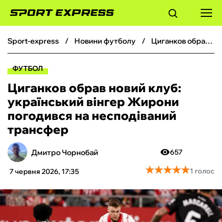
sport-express
новини футболу
Циганков обрав новий клуб: український вінгер Жирони погодився на несподіваний трансфер
ФУТБОЛ
ФУТБОЛ
БАСКЕТБОЛ
Циганков обрав новий клуб:
український вінгер Жирони
БОКС
погодився на несподіваний
трансфер
ХОКЕЙ
Дмитро Чорнобай
657
ТЕНІС
★
★
★
★
★
★
★
★
★
★
1 голос
7 червня 2026, 17:35
КІБЕРСПОРТ
ЧС-2026