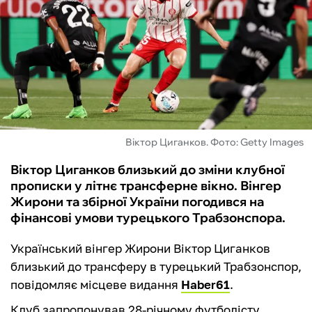
ФУТЗАЛ
ІНШІ
БУКМЕКЕРИ
Віктор Циганков. Фото: Getty Images
Віктор Циганков близький до зміни клубної
прописки у літнє трансферне вікно. Вінгер
Жирони та збірної України погодився на
фінансові умови турецького Трабзонспора.
Український вінгер Жирони Віктор Циганков
близький до трансферу в турецький Трабзонспор,
повідомляє місцеве видання
Haber61
.
Клуб запропонував 28-річному футболісту