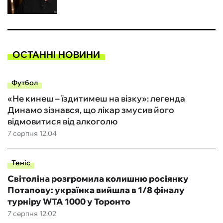
ОСТАННІ НОВИНИ
Футбол
«Не кинеш – їздитимеш на візку»: легенда
Динамо зізнався, що лікар змусив його
відмовитися від алкоголю
7 серпня 12:04
Теніс
Світоліна розгромила колишню росіянку
Потапову: українка вийшла в 1/8 фіналу
турніру WTA 1000 у Торонто
7 серпня 12:02