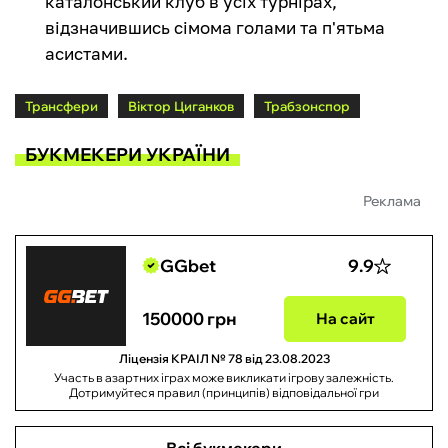
каталонський клуб в усіх турнірах,
відзначившись сімома голами та п'ятьма
асистами.
Трансфери
Віктор Циганков
Трабзонспор
БУКМЕКЕРИ УКРАЇНИ
Реклама
GGbet
9.9
150000 грн
На сайт
Ліцензія КРАІЛ № 78 від 23.08.2023
Участь в азартних іграх може викликати ігрову залежність.
Дотримуйтеся правил (принципів) відповідальної гри