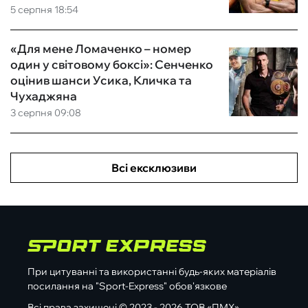
5 серпня 18:54
«Для мене Ломаченко – номер
один у світовому боксі»: Сенченко
оцінив шанси Усика, Кличка та
Чухаджяна
3 серпня 09:08
Всі ексклюзиви
При цитуванні та використанні будь-яких матеріалів
посилання на "Sport-Express" обов'язкове
Всі права захищені © 2023 - 2026 ТОВ «ПМХ»