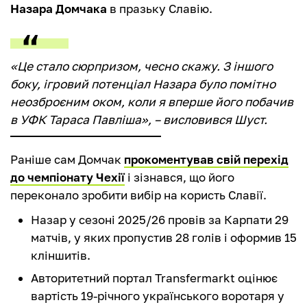
Назара Домчака
в празьку Славію.
«Це стало сюрпризом, чесно скажу. З іншого
боку, ігровий потенціал Назара було помітно
неозброєним оком, коли я вперше його побачив
в УФК Тараса Павліша», – висловився Шуст.
Раніше сам Домчак
прокоментував свій перехід
до чемпіонату Чехії
і зізнався, що його
переконало зробити вибір на користь Славії.
Назар у сезоні 2025/26 провів за Карпати 29
матчів, у яких пропустив 28 голів і оформив 15
кліншитів.
Авторитетний портал Transfermarkt оцінює
вартість 19-річного українського воротаря у