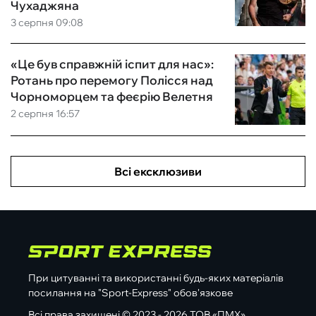
Чухаджяна
3 серпня 09:08
«Це був справжній іспит для нас»:
Ротань про перемогу Полісся над
Чорноморцем та феєрію Велетня
2 серпня 16:57
Всі ексклюзиви
При цитуванні та використанні будь-яких матеріалів
посилання на "Sport-Express" обов'язкове
Всі права захищені © 2023 - 2026 ТОВ «ПМХ»