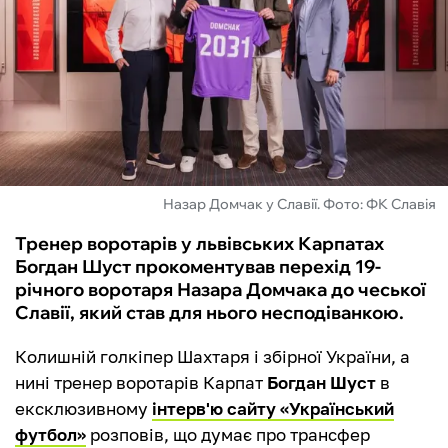
ФУТЗАЛ
ІНШІ
БУКМЕКЕРИ
Назар Домчак у Славії. Фото: ФК Славія
Тренер воротарів у львівських Карпатах
Богдан Шуст прокоментував перехід 19-
річного воротаря Назара Домчака до чеської
Славії, який став для нього несподіванкою.
Колишній голкіпер Шахтаря і збірної України, а
нині тренер воротарів Карпат
Богдан Шуст
в
ексклюзивному
інтерв'ю сайту «Український
футбол»
розповів, що думає про трансфер