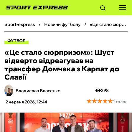
sport-express
новини футболу
«‎Це стало сюрпризом»: Шуст відверто відреагував на трансфер Домчака з Карпат до Славії
ФУТБОЛ
ФУТБОЛ
БАСКЕТБОЛ
«‎Це стало сюрпризом»: Шуст
відверто відреагував на
БОКС
трансфер Домчака з Карпат до
Славії
ХОКЕЙ
Владислав Власенко
298
ТЕНІС
★
★
★
★
★
★
★
★
★
★
1 голос
2 червня 2026, 12:44
КІБЕРСПОРТ
ЧС-2026