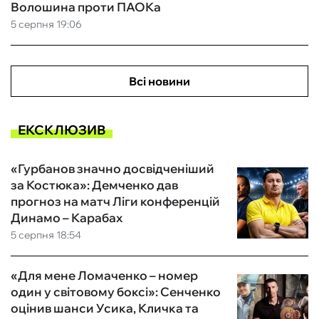
Волошина проти ПАОКа
5 серпня 19:06
Всі новини
ЕКСКЛЮЗИВ
«Гурбанов значно досвідченіший
за Костюка»: Демченко дав
прогноз на матч Ліги конференцій
Динамо – Карабах
5 серпня 18:54
«Для мене Ломаченко – номер
один у світовому боксі»: Сенченко
оцінив шанси Усика, Кличка та