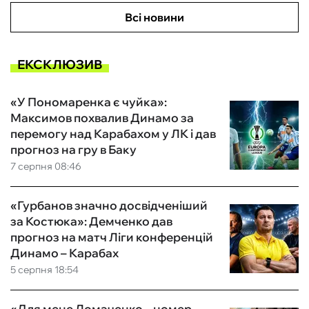
Всі новини
ЕКСКЛЮЗИВ
«У Пономаренка є чуйка»:
Максимов похвалив Динамо за
перемогу над Карабахом у ЛК і дав
прогноз на гру в Баку
7 серпня 08:46
«Гурбанов значно досвідченіший
за Костюка»: Демченко дав
прогноз на матч Ліги конференцій
Динамо – Карабах
5 серпня 18:54
«Для мене Ломаченко – номер