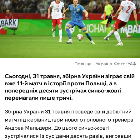
ФУТЗАЛ
ІНШІ
БУКМЕКЕРИ
Польща – Україна. Фото: УАФ
Сьогодні, 31 травня, збірна України зіграє свій
вже 11-й матч в історії проти Польщі, а в
попередніх десяти зустрічах синьо-жовті
перемагали лише тричі.
Збірна України 31 травня проведе свій дебютний
матч під керівництвом нового головного тренера
Андреа Мальдери. До цього синьо-жовті
зустрічалися із сусідами десять разів, вигравши