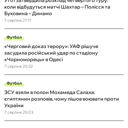
УПЛ затвердила розклад четвертого туру:
коли відбудуться матчі Шахтар – Полісся та
Буковина – Динамо
7 серпня 21:11
Футбол
«Черговий доказ терору»: УАФ рішуче
засудила російський удар по стадіону
«Чорноморець» в Одесі
7 серпня 20:32
Футбол
ЗСУ взяли в полон Мохамеда Салаха:
єгиптянин розповів, чому пішов воювати проти
України
7 серпня 20:03