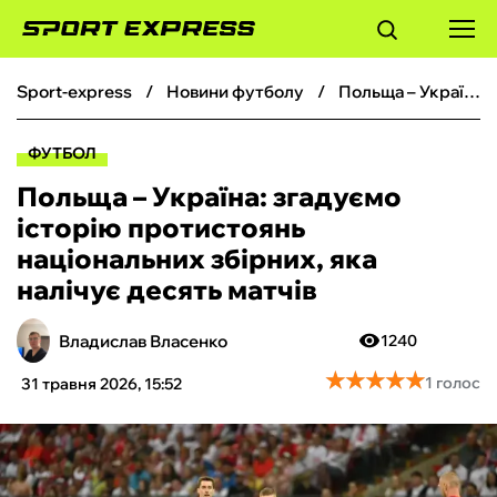
sport-express
новини футболу
Польща – Україна: згадуємо історію протистоянь національних збірних, яка налічує десять матчів
ФУТБОЛ
ФУТБОЛ
БАСКЕТБОЛ
Польща – Україна: згадуємо
історію протистоянь
БОКС
національних збірних, яка
налічує десять матчів
ХОКЕЙ
Владислав Власенко
1240
ТЕНІС
★
★
★
★
★
★
★
★
★
★
1 голос
31 травня 2026, 15:52
КІБЕРСПОРТ
ЧС-2026