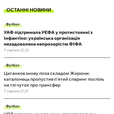
ОСТАННІ НОВИНИ
Футбол
УАФ підтримала УЄФА у протистоянні з
Інфантіно: українська організація
незадоволена непрозорістю ФІФА
7 серпня 22:22
Футбол
Циганков знову поза складом Жирони:
каталонець пропустив п'ятий спаринг поспіль
на тлі чуток про трансфер
7 серпня 21:37
Футбол