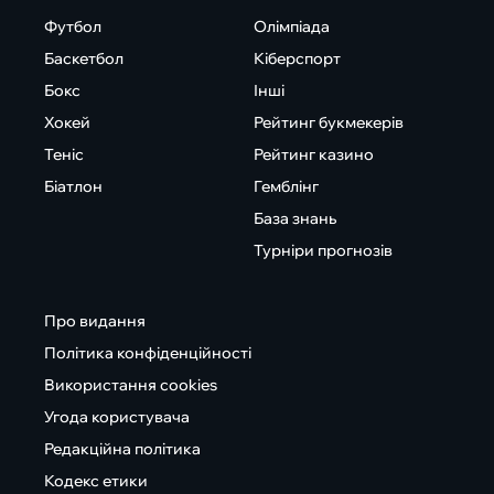
Футбол
Олімпіада
Баскетбол
Кіберспорт
Бокс
Інші
Хокей
Рейтинг букмекерів
Теніс
Рейтинг казино
Біатлон
Гемблінг
База знань
Турніри прогнозів
Про видання
Політика конфіденційності
Використання cookies
Угода користувача
Редакційна політика
Кодекс етики