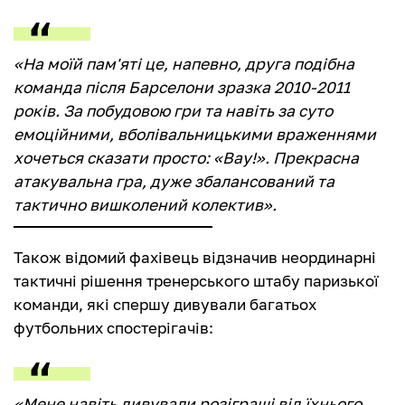
«На моїй пам'яті це, напевно, друга подібна
команда після Барселони зразка 2010-2011
років. За побудовою гри та навіть за суто
емоційними, вболівальницькими враженнями
хочеться сказати просто: «Вау!». Прекрасна
атакувальна гра, дуже збалансований та
тактично вишколений колектив».
Також відомий фахівець відзначив неординарні
тактичні рішення тренерського штабу паризької
команди, які спершу дивували багатьох
футбольних спостерігачів:
«Мене навіть дивували розіграші від їхнього