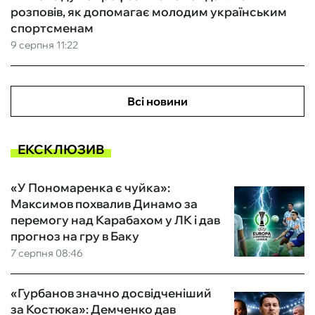
розповів, як допомагає молодим українським
спортсменам
9 серпня 11:22
Всі новини
ЕКСКЛЮЗИВ
«У Пономаренка є чуйка»:
Максимов похвалив Динамо за
перемогу над Карабахом у ЛК і дав
прогноз на гру в Баку
7 серпня 08:46
«Гурбанов значно досвідченіший
за Костюка»: Демченко дав