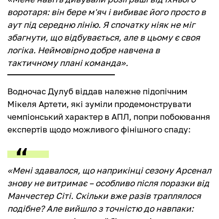
воротаря: він бере м'яч і вибиває його просто в
аут під середню лінію. Я спочатку ніяк не міг
збагнути, що відбувається, але в цьому є своя
логіка. Неймовірно добре навчена в
тактичному плані команда».
Водночас Дулуб віддав належне підопічним
Мікеля Артети, які зуміли продемонструвати
чемпіонський характер в АПЛ, попри побоювання
експертів щодо можливого фінішного спаду:
«Мені здавалося, що наприкінці сезону Арсенал
знову не витримає – особливо після поразки від
Манчестер Сіті. Скільки вже разів траплялося
подібне? Але вийшло з точністю до навпаки: