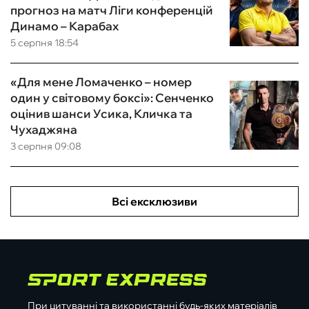
прогноз на матч Ліги конференцій
Динамо – Карабах
5 серпня 18:54
«Для мене Ломаченко – номер
один у світовому боксі»: Сенченко
оцінив шанси Усика, Кличка та
Чухаджяна
3 серпня 09:08
Всі ексклюзиви
При цитуванні та використанні будь-яких матеріалів