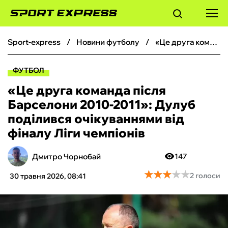
sport-express
новини футболу
«Це друга команда після Барселони 2010-2011»: Дулуб поділився очікуваннями від фіналу Ліги чемпіонів
ФУТБОЛ
ФУТБОЛ
БАСКЕТБОЛ
«Це друга команда після
Барселони 2010-2011»: Дулуб
БОКС
поділився очікуваннями від
фіналу Ліги чемпіонів
ХОКЕЙ
Дмитро Чорнобай
147
ТЕНІС
★
★
★
★
★
★
★
★
★
★
2 голоси
30 травня 2026, 08:41
КІБЕРСПОРТ
ЧС-2026