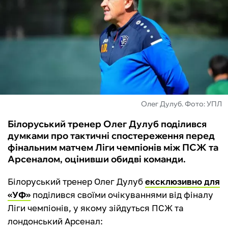
ФУТЗАЛ
ІНШІ
БУКМЕКЕРИ
Олег Дулуб. Фото: УПЛ
Білоруський тренер Олег Дулуб поділився
думками про тактичні спостереження перед
фінальним матчем Ліги чемпіонів між ПСЖ та
Арсеналом, оцінивши обидві команди.
Білоруський тренер Олег Дулуб
ексклюзивно для
«УФ»
поділився своїми очікуваннями від фіналу
Ліги чемпіонів, у якому зійдуться ПСЖ та
лондонський Арсенал: