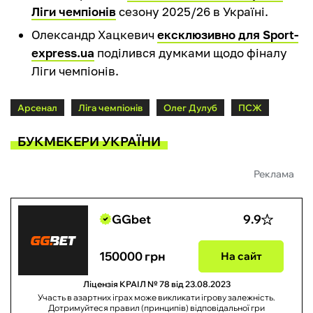
Ліги чемпіонів
сезону 2025/26 в Україні.
Олександр Хацкевич
ексклюзивно для Sport-
express.ua
поділився думками щодо фіналу
Ліги чемпіонів.
Арсенал
Ліга чемпіонів
Олег Дулуб
ПСЖ
БУКМЕКЕРИ УКРАЇНИ
Реклама
GGbet
9.9
150000 грн
На сайт
Ліцензія КРАІЛ № 78 від 23.08.2023
Участь в азартних іграх може викликати ігрову залежність.
Дотримуйтеся правил (принципів) відповідальної гри