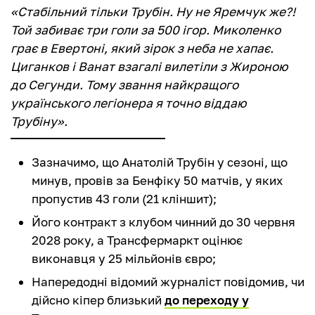
«Стабільний тільки Трубін. Ну не Яремчук же?!
Той забиває три голи за 500 ігор. Миколенко
грає в Евертоні, який зірок з неба не хапає.
Циганков і Ванат взагалі вилетіли з Жироною
до Сегунди. Тому звання найкращого
українського легіонера я точно віддаю
Трубіну».
Зазначимо, що Анатолій Трубін у сезоні, що
минув, провів за Бенфіку 50 матчів, у яких
пропустив 43 голи (21 кліншит);
Його контракт з клубом чинний до 30 червня
2028 року, а Трансфермаркт оцінює
виконавця у 25 мільйонів євро;
Напередодні відомий журналіст повідомив, чи
дійсно кіпер близький
до переходу у