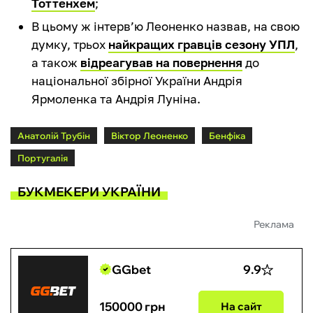
Тоттенхем
;
В цьому ж інтерв’ю Леоненко назвав, на свою
думку, трьох
найкращих гравців сезону УПЛ
,
а також
відреагував на повернення
до
національної збірної України Андрія
Ярмоленка та Андрія Луніна.
Анатолій Трубін
Віктор Леоненко
Бенфіка
Португалія
БУКМЕКЕРИ УКРАЇНИ
Реклама
GGbet
9.9
150000 грн
На сайт