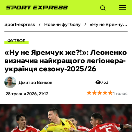
sport-express
новини футболу
«Ну не Яремчук же?!»: Леоненко визначив найкращого легіонера-українця сезону-2025/26
ФУТБОЛ
ФУТБОЛ
БАСКЕТБОЛ
«Ну не Яремчук же?!»: Леоненко
визначив найкращого легіонера-
БОКС
українця сезону-2025/26
ХОКЕЙ
Дмитро Вєнков
753
★
★
★
★
★
★
★
★
★
★
1 голос
28 травня 2026, 21:12
ТЕНІС
КІБЕРСПОРТ
ЧС-2026