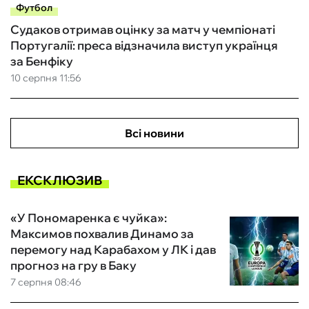
Футбол
Судаков отримав оцінку за матч у чемпіонаті
Португалії: преса відзначила виступ українця
за Бенфіку
10 серпня 11:56
Всі новини
ЕКСКЛЮЗИВ
«У Пономаренка є чуйка»:
Максимов похвалив Динамо за
перемогу над Карабахом у ЛК і дав
прогноз на гру в Баку
7 серпня 08:46