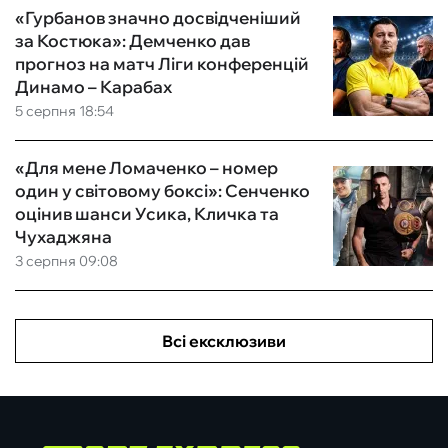
«Гурбанов значно досвідченіший
за Костюка»: Демченко дав
прогноз на матч Ліги конференцій
Динамо – Карабах
5 серпня 18:54
«Для мене Ломаченко – номер
один у світовому боксі»: Сенченко
оцінив шанси Усика, Кличка та
Чухаджяна
3 серпня 09:08
Всі ексклюзиви