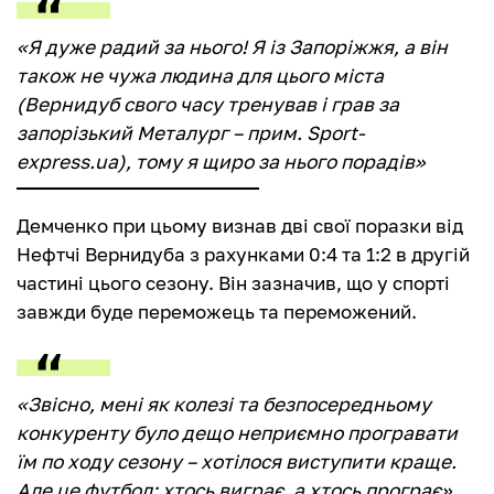
«Я дуже радий за нього! Я із Запоріжжя, а він
також не чужа людина для цього міста
(Вернидуб свого часу тренував і грав за
запорізький Металург – прим. Sport-
express.ua), тому я щиро за нього порадів»
Демченко при цьому визнав дві свої поразки від
Нефтчі Вернидуба з рахунками 0:4 та 1:2 в другій
частині цього сезону. Він зазначив, що у спорті
завжди буде переможець та переможений.
«Звісно, мені як колезі та безпосередньому
конкуренту було дещо неприємно програвати
їм по ходу сезону – хотілося виступити краще.
Але це футбол: хтось виграє, а хтось програє»