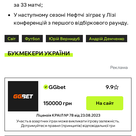
за 33 матчі;
У наступному сезоні Нефтчі зіграє у Лізі
конференцій з першого відбіркового раунду.
Світ
Футбол
Юрій Вернидуб
Андрій Демченко
БУКМЕКЕРИ УКРАЇНИ
Реклама
GGbet
9.9
150000 грн
На сайт
Ліцензія КРАІЛ № 78 від 23.08.2023
Участь в азартних іграх може викликати ігрову залежність.
Дотримуйтеся правил (принципів) відповідальної гри