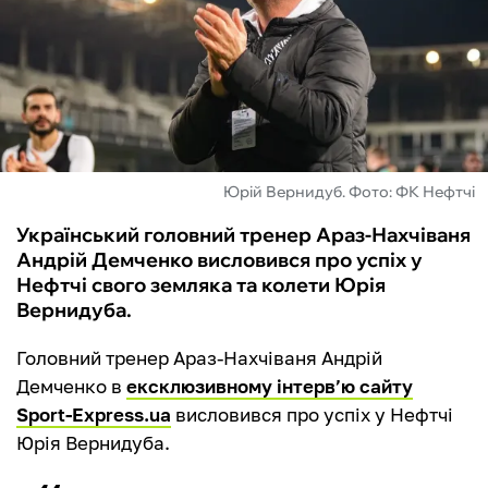
ФУТЗАЛ
ІНШІ
БУКМЕКЕРИ
Юрій Вернидуб. Фото: ФК Нефтчі
Український головний тренер Араз-Нахчіваня
Андрій Демченко висловився про успіх у
Нефтчі свого земляка та колети Юрія
Вернидуба.
Головний тренер Араз-Нахчіваня Андрій
Демченко в
ексклюзивному інтерв’ю сайту
Sport-Express.ua
висловився про успіх у Нефтчі
Юрія Вернидуба.