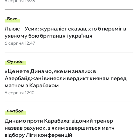
6 серпня 13:28
Бокс
Льюїс – Усик: журналіст сказав, хто б переміг в
уявному бою британця і українця
6 серпня 12:47
Футбол
«Це не те Динамо, яке ми знали»: в
Азербайджані винесли вердикт киянам перед
матчем з Карабахом
6 серпня 12:10
Футбол
Динамо проти Карабаха: відомий тренер
назвав рахунок, з яким завершиться матч
відбору Ліги конференцій