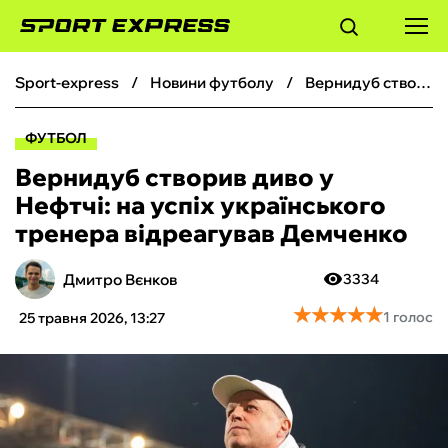
sport-express
новини футболу
Вернидуб створив диво у Нефтчі: на успіх українського тренера відреагував Демченко
ФУТБОЛ
ФУТБОЛ
БАСКЕТБОЛ
Вернидуб створив диво у
Нефтчі: на успіх українського
БОКС
тренера відреагував Демченко
ХОКЕЙ
Дмитро Вєнков
3334
★
★
★
★
★
★
★
★
★
★
1 голос
25 травня 2026, 13:27
ТЕНІС
КІБЕРСПОРТ
ЧС-2026