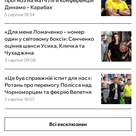
прогноз на матч Ліги конференцій
Динамо – Карабах
5 серпня 18:54
«Для мене Ломаченко – номер
один у світовому боксі»: Сенченко
оцінив шанси Усика, Кличка та
Чухаджяна
3 серпня 09:08
«Це був справжній іспит для нас»:
Ротань про перемогу Полісся над
Чорноморцем та феєрію Велетня
2 серпня 16:57
Всі ексклюзиви