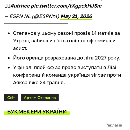
🤷‍♂️
#utrhee
pic.twitter.com/tXgpckHJSm
— ESPN NL (@ESPNnl)
May 21, 2026
Степанов у цьому сезоні провів 14 матчів за
Утрехт, забивши п'ять голів та оформивши
асист.
Його оренда розрахована до літа 2027 року.
У фіналі плей-оф за право виступати в Лізі
конференцій команда українця зіграє проти
Аякса вже 24 травня.
Світ
Артем Степанов
БУКМЕКЕРИ УКРАЇНИ
Реклама