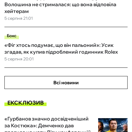
Волошина не стрималася: що вона відповіла
хейтерам
5 серпня 21:01
Бокс
«Фіг хтось подумає, що він пальоний»: Усик
згадав, як купив підроблений годинник Rolex
5 серпня 20:01
Всі новини
ЕКСКЛЮЗИВ
«Гурбанов значно досвідченіший
за Костюка»: Демченко дав