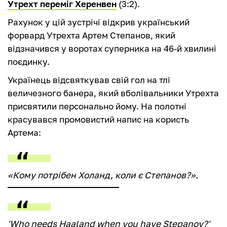
Утрехт переміг Херенвен
(3:2).
Рахунок у цій зустрічі відкрив український
форвард Утрехта Артем Степанов, який
відзначився у воротах суперника на 46-й хвилині
поєдинку.
Українець відсвяткував свій гол на тлі
величезного банера, який вболівальники Утрехта
присвятили персонально йому. На полотні
красувався промовистий напис на користь
Артема:
«Кому потрібен Холанд, коли є Степанов?».
'Who needs Haaland when you have Stepanov?'