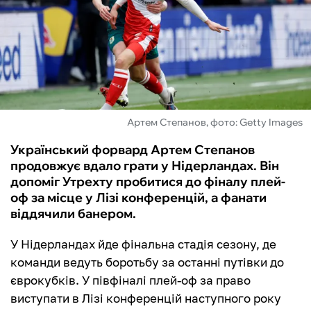
ФУТЗАЛ
ІНШІ
БУКМЕКЕРИ
Артем Степанов, фото: Getty Images
Український форвард Артем Степанов
продовжує вдало грати у Нідерландах. Він
допоміг Утрехту пробитися до фіналу плей-
оф за місце у Лізі конференцій, а фанати
віддячили банером.
У Нідерландах йде фінальна стадія сезону, де
команди ведуть боротьбу за останні путівки до
єврокубків. У півфіналі плей-оф за право
виступати в Лізі конференцій наступного року