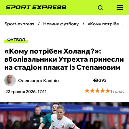
sport-express
новини футболу
«Кому потрібен Холанд?»: вболівальники Утрехта принесли на стадіон плакат із Степановим
ФУТБОЛ
ФУТБОЛ
БАСКЕТБОЛ
«Кому потрібен Холанд?»:
вболівальники Утрехта принесли
БОКС
на стадіон плакат із Степановим
ХОКЕЙ
Олександр Калінін
393
★
★
★
★
★
★
★
★
★
★
1 голос
22 травня 2026, 17:11
ТЕНІС
КІБЕРСПОРТ
ЧС-2026