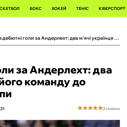
СКЕТБОЛ
БОКС
ХОКЕЙ
ТЕНІС
КІБЕРСПОРТ
Сікан забив дебютні голи за Андерлехт: два м'ячі українця вивели його команду до кваліфікації Ліги Європи
оли за Андерлехт: два
 його команду до
опи
★
★
★
★
★
★
★
★
★
★
31
2 голоси