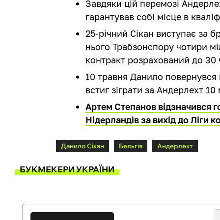
Завдяки цій перемозі Андерлех
гарантував собі місце в кваліф
25-річний Сікан виступає за б
нього Трабзонспору чотири міл
контракт розрахований до 30 
10 травня Данило повернувся 
встиг зіграти за Андерлехт 10 
Артем Степанов відзначився г
Нідерландів за вихід до Ліги 
Данило Сікан
Бельгія
Андерлехт
БУКМЕКЕРИ УКРАЇНИ