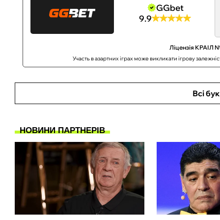
GGbet
9.9
Ліцензія КРАІЛ №
Участь в азартних іграх може викликати ігрову залежні
Всі бу