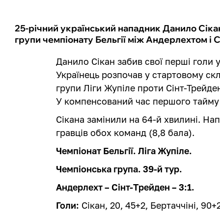
25-річний український нападник Данило Сіка
групи чемпіонату Бельгії між Андерлехтом і 
Данило Сікан забив свої перші голи 
Українець розпочав у стартовому ск
групи Ліги Жупіле проти Сінт-Трейден
У компенсований час першого тайму 
Сікана замінили на 64-й хвилині. Н
гравців обох команд (8,8 бала).
Чемпіонат Бельгії. Ліга Жупіле.
Чемпіонська група. 39-й тур.
Андерлехт – Сінт-Трейден – 3:1.
Голи:
Сікан, 20, 45+2, Бертаччіні, 90+2