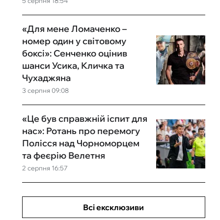
5 серпня 18:54
«Для мене Ломаченко –
номер один у світовому
боксі»: Сенченко оцінив
шанси Усика, Кличка та
Чухаджяна
3 серпня 09:08
«Це був справжній іспит для
нас»: Ротань про перемогу
Полісся над Чорноморцем
та феєрію Велетня
2 серпня 16:57
Всі ексклюзиви