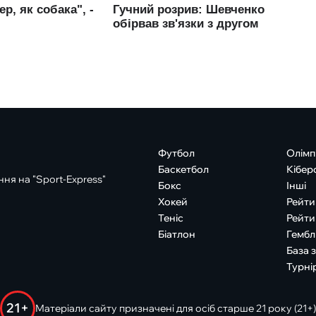
Футбол
Олімп
Баскетбол
Кібер
ня на "Sport-Express"
Бокс
Інші
Хокей
Рейти
Теніс
Рейти
Біатлон
Гембл
База 
Турні
21+
Матеріали сайту призначені для осіб старше 21 року (21+)