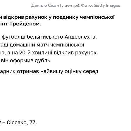
Данило Сікан (у центрі). Фото: Getty Images
н відкрив рахунок у поєдинку чемпіонської
Сінт-Трейденом.
у футболці бельгійського Андерлехта.
ладі домашній матч чемпіонської
а, а на 20-й хвилині відкрив рахунок.
він оформив дубль.
ападник отримав найвищу оцінку серед
 – Сіссако, 77.