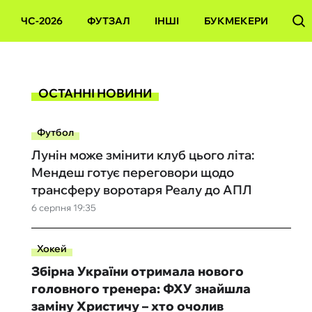
ЧС-2026
ФУТЗАЛ
ІНШІ
БУКМЕКЕРИ
ОСТАННІ НОВИНИ
Футбол
Лунін може змінити клуб цього літа:
Мендеш готує переговори щодо
трансферу воротаря Реалу до АПЛ
6 серпня 19:35
Хокей
Збірна України отримала нового
головного тренера: ФХУ знайшла
заміну Христичу – хто очолив