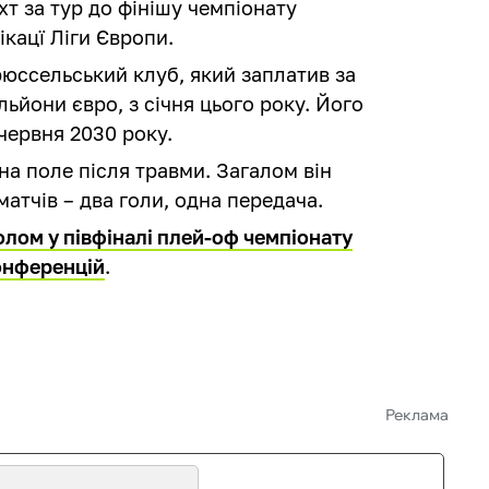
т за тур до фінішу чемпіонату
ікацї Ліги Європи.
рюссельський клуб, який заплатив за
ьйони євро, з січня цього року. Його
червня 2030 року.
на поле після травми. Загалом він
матчів – два голи, одна передача.
олом у півфіналі плей-оф чемпіонату
конференцій
.
Реклама