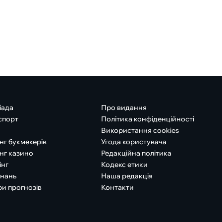
іада
Про видання
спорт
Політика конфіденційності
Використання cookies
нг букмекерів
Угода користувача
нг казино
Редакційна політика
інг
Кодекс етики
знань
Наша редакція
ри прогнозів
Контакти