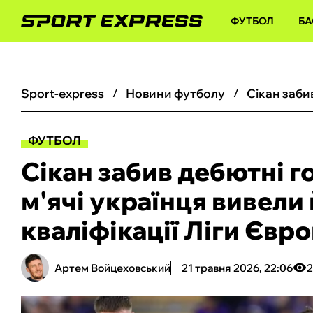
ФУТБОЛ
БА
sport-express
новини футболу
ФУТБОЛ
Сікан забив дебютні г
м'ячі українця вивели
кваліфікації Ліги Євр
Артем Войцеховський
21 травня 2026, 22:06
2