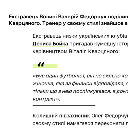
Ексгравець Волині Валерій Федорчук поділив
Кварцяного. Тренер у своєму стилі знайшов а
Ексгравець низки українських клубів
Дениса Бойка
пригадав кумедну істор
керівництвом Віталія Кварцяного:
«Був один футболіст, він не сильно хо
жіночка, яка за фінанси відповідала, я
тільки що з нею поспілкувався, я до
контракт».
Колишній півзахисник Олег Федорчук 
своєму стилі намагався переконати 