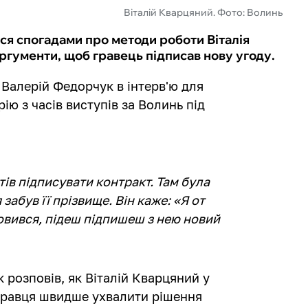
Віталій Кварцяний. Фото: Волинь
ся спогадами про методи роботи Віталія
ргументи, щоб гравець підписав нову угоду.
 Валерій Федорчук в інтерв'ю для
ію з часів виступів за Волинь під
тів підписувати контракт. Там була
 забув її прізвище. Він каже: «Я от
мовився, підеш підпишеш з нею новий
розповів, як Віталій Кварцяний у
гравця швидше ухвалити рішення