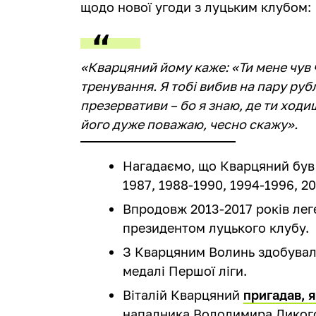
щодо нової угоди з луцьким клубом:
«Кварцяний йому каже: «Ти мене чув ч
тренування. Я тобі вибив на пару рубл
презервативи – бо я знаю, де ти ходи
його дуже поважаю, чесно скажу».
Нагадаємо, що Кварцяний був
1987, 1988-1990, 1994-1996, 20
Впродовж 2013-2017 років ле
президентом луцького клубу.
З Кварцяним Волинь здобувала
медалі Першої ліги.
Віталій Кварцяний
пригадав, я
нападника Володимира Дикого 