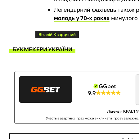
Легендарний фахівець також р
молодь у 70-х роках
минулого 
Віталій Кварцяний
БУКМЕКЕРИ УКРАЇНИ
GGbet
9.9
Ліцензія КРАІЛ №
Участь в азартних іграх може викликати ігрову залежні