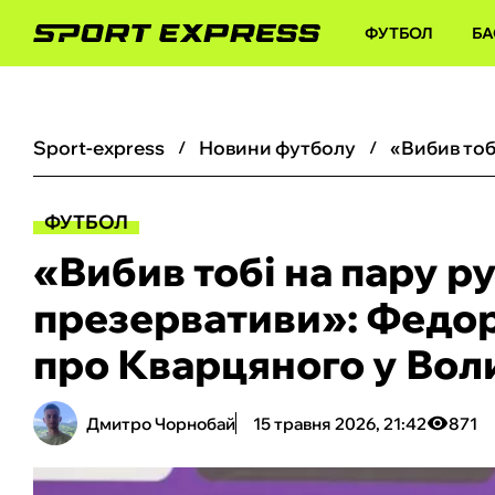
ФУТБОЛ
БА
sport-express
новини футболу
ФУТБОЛ
«Вибив тобі на пару р
презервативи»: Федор
про Кварцяного у Вол
Дмитро Чорнобай
15 травня 2026, 21:42
871