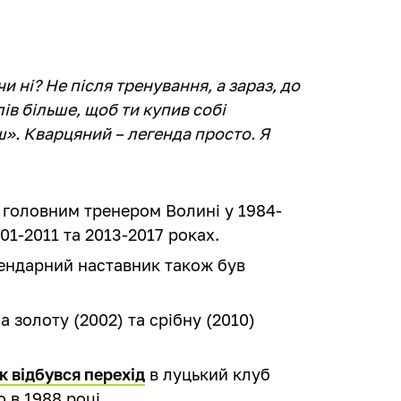
и ні? Не після тренування, а зараз, до
ів більше, щоб ти купив собі
ш». Кварцяний – легенда просто. Я
 головним тренером Волині у 1984-
01-2011 та 2013-2017 роках.
гендарний наставник також був
 золоту (2002) та срібну (2010)
к відбувся перехід
в луцький клуб
в 1988 році.