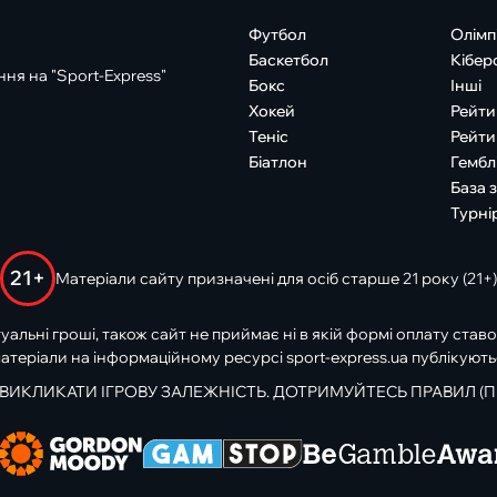
Футбол
Олімп
Баскетбол
Кібер
ня на "Sport-Express"
Бокс
Інші
Хокей
Рейти
Теніс
Рейти
Біатлон
Гембл
База 
Турні
21+
Матеріали сайту призначені для осіб старше 21 року (21+)
туальні гроші, також сайт не приймає ні в якій формі оплату ставо
атеріали на інформаційному ресурсі sport-express.ua публікують
 ВИКЛИКАТИ ІГРОВУ ЗАЛЕЖНІСТЬ. ДОТРИМУЙТЕСЬ ПРАВИЛ (П