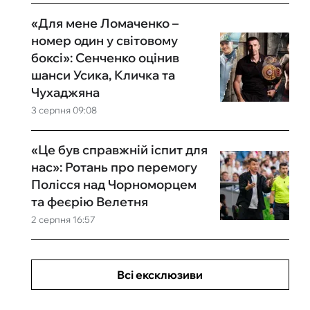
«Для мене Ломаченко –
номер один у світовому
боксі»: Сенченко оцінив
шанси Усика, Кличка та
Чухаджяна
3 серпня 09:08
«Це був справжній іспит для
нас»: Ротань про перемогу
Полісся над Чорноморцем
та феєрію Велетня
2 серпня 16:57
Всі ексклюзиви