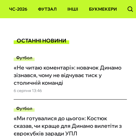
ЧС-2026
ФУТЗАЛ
ІНШІ
БУКМЕКЕРИ
ОСТАННІ НОВИНИ
Футбол
«Не читаю коментарі»: новачок Динамо
зізнався, чому не відчуває тиск у
столичній команді
6 серпня 13:46
Футбол
«Ми готувалися до цього»: Костюк
сказав, чи краще для Динамо вилетіти з
єврокубків заради УПЛ