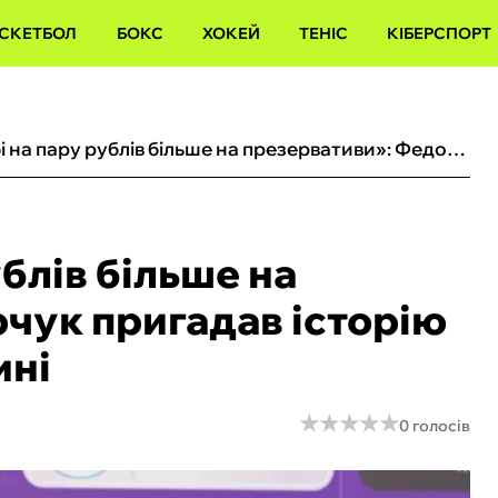
СКЕТБОЛ
БОКС
ХОКЕЙ
ТЕНІС
КІБЕРСПОРТ
«Вибив тобі на пару рублів більше на презервативи»: Федорчук пригадав історію про Кварцяного у Волині
ублів більше на
чук пригадав історію
ині
★
★
★
★
★
★
★
★
★
★
0 голосів