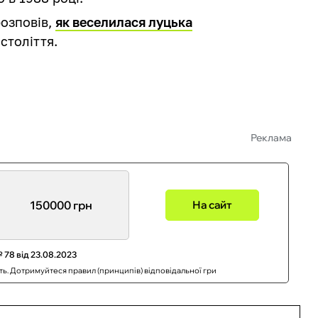
озповів,
як веселилася луцька
століття.
Реклама
150000 грн
На сайт
 78 від 23.08.2023
сть. Дотримуйтеся правил (принципів) відповідальної гри