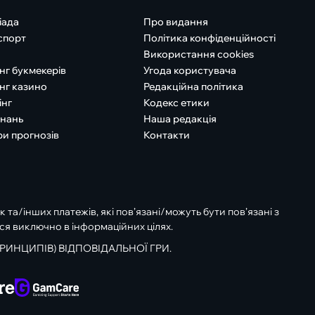
іада
Про видання
спорт
Політика конфіденційності
Використання cookies
нг букмекерів
Угода користувача
нг казино
Редакційна політика
інг
Кодекс етики
знань
Наша редакція
ри прогнозів
Контакти
к та/інших платежів, які пов’язані/можуть бути пов’язані з
ся виключно в інформаційних цілях.
РИНЦИПІВ) ВІДПОВІДАЛЬНОЇ ГРИ.