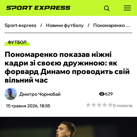
sport-express
новини футболу
Пономаренко показав ніжні кадри зі своєю дружиною: як форвард Динамо проводить свій вільний час
ФУТБОЛ
ФУТБОЛ
БАСКЕТБОЛ
Пономаренко показав ніжні
кадри зі своєю дружиною: як
БОКС
форвард Динамо проводить свій
вільний час
ХОКЕЙ
Дмитро Чорнобай
629
ТЕНІС
★
★
★
★
★
★
★
★
★
★
0 голосів
15 травня 2026, 18:55
КІБЕРСПОРТ
ЧС-2026