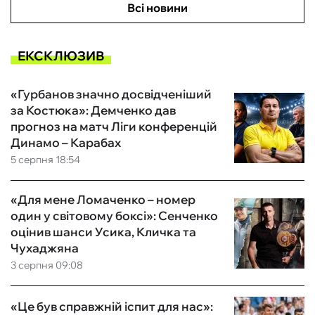
Всі новини
ЕКСКЛЮЗИВ
«Гурбанов значно досвідченіший
за Костюка»: Демченко дав
прогноз на матч Ліги конференцій
Динамо – Карабах
5 серпня 18:54
«Для мене Ломаченко – номер
один у світовому боксі»: Сенченко
оцінив шанси Усика, Кличка та
Чухаджяна
3 серпня 09:08
«Це був справжній іспит для нас»: