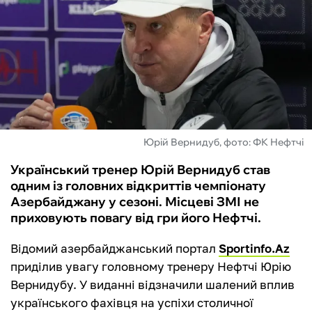
ФУТЗАЛ
ІНШІ
БУКМЕКЕРИ
Юрій Вернидуб, фото: ФК Нефтчі
Український тренер Юрій Вернидуб став
одним із головних відкриттів чемпіонату
Азербайджану у сезоні. Місцеві ЗМІ не
приховують повагу від гри його Нефтчі.
Відомий азербайджанський портал
Sportinfo.Аz
приділив увагу головному тренеру Нефтчі Юрію
Вернидубу. У виданні відзначили шалений вплив
українського фахівця на успіхи столичної