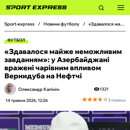
sport-express
новини футболу
«Здавалося майже неможливим завданням»: у Азербайджані вражені чарівним впливом Вернидуба на Нефтчі
ФУТБОЛ
ФУТБОЛ
БАСКЕТБОЛ
«Здавалося майже неможливим
завданням»: у Азербайджані
БОКС
вражені чарівним впливом
Вернидуба на Нефтчі
ХОКЕЙ
Олександр Калінін
1321
ТЕНІС
★
★
★
★
★
★
★
★
★
★
3 голоси
14 травня 2026, 12:26
КІБЕРСПОРТ
ЧС-2026