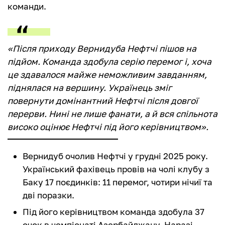
команди.
«Після приходу Вернидуба Нефтчі пішов на
підйом. Команда здобула серію перемог і, хоча
це здавалося майже неможливим завданням,
піднялася на вершину. Українець зміг
повернути домінантний Нефтчі після довгої
перерви. Нині не лише фанати, а й вся спільнота
високо оцінює Нефтчі під його керівництвом».
Вернидуб очолив Нефтчі у грудні 2025 року.
Український фахівець провів на чолі клубу з
Баку 17 поєдинків: 11 перемог, чотири нічиї та
дві поразки.
Під його керівництвом команда здобула 37
очок в чемпіонаті Азербайджану. Наразі