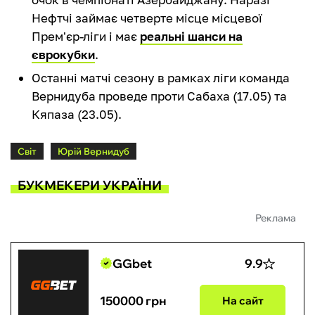
Нефтчі займає четверте місце місцевої
Прем'єр-ліги і має
реальні шанси на
єврокубки
.
Останні матчі сезону в рамках ліги команда
Вернидуба проведе проти Сабаха (17.05) та
Кяпаза (23.05).
Світ
Юрій Вернидуб
БУКМЕКЕРИ УКРАЇНИ
Реклама
GGbet
9.9
150000 грн
На сайт