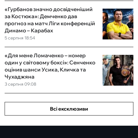
«Гурбанов значно досвідченіший
за Костюка»: Демченко дав
прогноз на матч Ліги конференцій
Динамо – Карабах
5 серпня 18:54
«Для мене Ломаченко – номер
один у світовому боксі»: Сенченко
оцінив шанси Усика, Кличка та
Чухаджяна
3 серпня 09:08
Всі ексклюзиви