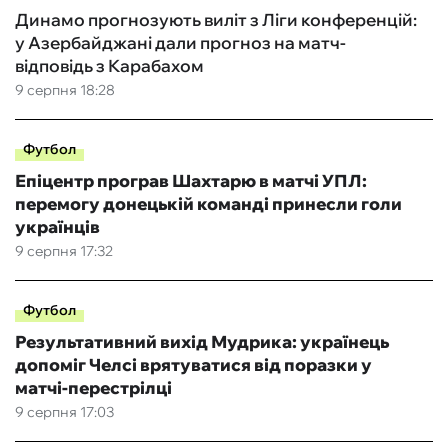
Динамо прогнозують виліт з Ліги конференцій:
у Азербайджані дали прогноз на матч-
відповідь з Карабахом
9 серпня 18:28
Футбол
Епіцентр програв Шахтарю в матчі УПЛ:
перемогу донецькій команді принесли голи
українців
9 серпня 17:32
Футбол
Результативний вихід Мудрика: українець
допоміг Челсі врятуватися від поразки у
матчі-перестрілці
9 серпня 17:03