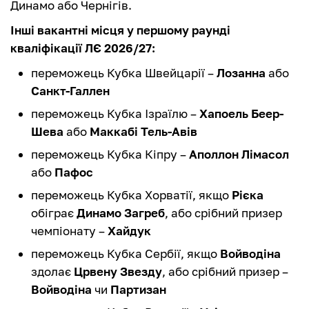
Динамо або Чернігів.
Інші вакантні місця у першому раунді
кваліфікації ЛЄ 2026/27:
переможець Кубка Швейцарії –
Лозанна
або
Санкт-Галлен
переможець Кубка Ізраїлю –
Хапоель Беер-
Шева
або
Маккабі Тель-Авів
переможець Кубка Кіпру –
Аполлон Лімасол
або
Пафос
переможець Кубка Хорватії, якщо
Рієка
обіграє
Динамо Загреб
, або срібний призер
чемпіонату –
Хайдук
переможець Кубка Сербії, якщо
Войводіна
здолає
Црвену Звезду
, або срібний призер –
Войводіна
чи
Партизан