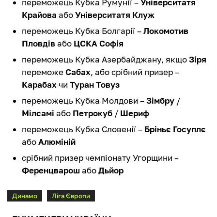
переможець Кубка Румунії –
Університатя
Крайова
або
Університатя Клуж
переможець Кубка Болгарії –
Локомотив
Пловдів
або
ЦСКА Софія
переможець Кубка Азербайджану, якщо
Зіря
переможе
Сабах
, або срібний призер –
Карабах
чи
Туран Товуз
переможець Кубка Молдови –
Зімбру
/
Мілсамі
або
Петрокуб
/
Шериф
переможець Кубка Словенії –
Бріньє Госуплє
або
Алюміній
срібний призер чемпіонату Угорщини –
Ференцварош
або
Дьйор
Динамо
Ліга Європи