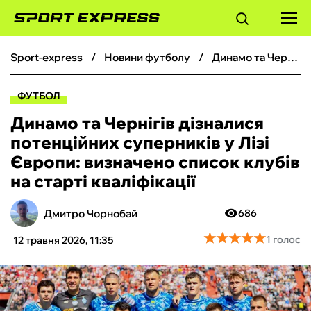
sport-express
новини футболу
Динамо та Чернігів дізналися потенційних суперників у Лізі Європи: визначено список клубів на старті кваліфікації
ФУТБОЛ
ФУТБОЛ
БАСКЕТБОЛ
Динамо та Чернігів дізналися
потенційних суперників у Лізі
БОКС
Європи: визначено список клубів
на старті кваліфікації
ХОКЕЙ
Дмитро Чорнобай
686
ТЕНІС
★
★
★
★
★
★
★
★
★
★
1 голос
12 травня 2026, 11:35
КІБЕРСПОРТ
ЧС-2026