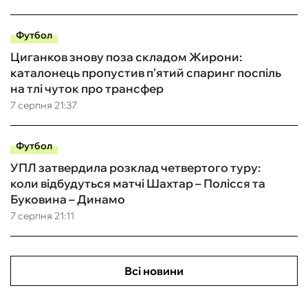
Футбол
Циганков знову поза складом Жирони:
каталонець пропустив п'ятий спаринг поспіль
на тлі чуток про трансфер
7 серпня 21:37
Футбол
УПЛ затвердила розклад четвертого туру:
коли відбудуться матчі Шахтар – Полісся та
Буковина – Динамо
7 серпня 21:11
Всі новини