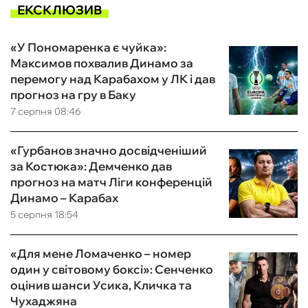
ЕКСКЛЮЗИВ
«У Пономаренка є чуйка»:
Максимов похвалив Динамо за
перемогу над Карабахом у ЛК і дав
прогноз на гру в Баку
7 серпня 08:46
«Гурбанов значно досвідченіший
за Костюка»: Демченко дав
прогноз на матч Ліги конференцій
Динамо – Карабах
5 серпня 18:54
«Для мене Ломаченко – номер
один у світовому боксі»: Сенченко
оцінив шанси Усика, Кличка та
Чухаджяна