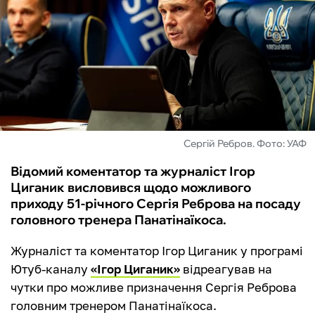
ФУТЗАЛ
ІНШІ
БУКМЕКЕРИ
Сергій Ребров. Фото: УАФ
Відомий коментатор та журналіст Ігор
Циганик висловився щодо можливого
приходу 51-річного Сергія Реброва на посаду
головного тренера Панатінаїкоса.
Журналіст та коментатор Ігор Циганик у програмі
Ютуб-каналу
«Ігор Циганик»
відреагував на
чутки про можливе призначення Сергія Реброва
головним тренером Панатінаїкоса.