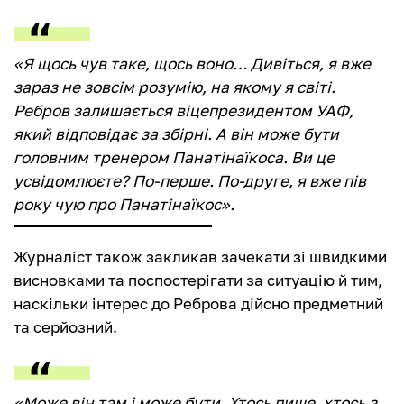
«Я щось чув таке, щось воно… Дивіться, я вже
зараз не зовсім розумію, на якому я світі.
Ребров залишається віцепрезидентом УАФ,
який відповідає за збірні. А він може бути
головним тренером Панатінаїкоса. Ви це
усвідомлюєте? По-перше. По-друге, я вже пів
року чую про Панатінаїкос».
Журналіст також закликав зачекати зі швидкими
висновками та поспостерігати за ситуацію й тим,
наскільки інтерес до Реброва дійсно предметний
та серйозний.
«Може він там і може бути. Хтось пише, хтось з