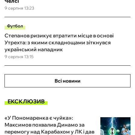
Челсі
9 серпня 13:23
Футбол
Степанов ризикує втратити місце в основі
Утрехта: з якими складнощами зіткнувся
український нападник
9 серпня 13:15
Всі новини
ЕКСКЛЮЗИВ
«У Пономаренка є чуйка»:
Максимов похвалив Динамо за
перемогу над Карабахом у ЛК і дав