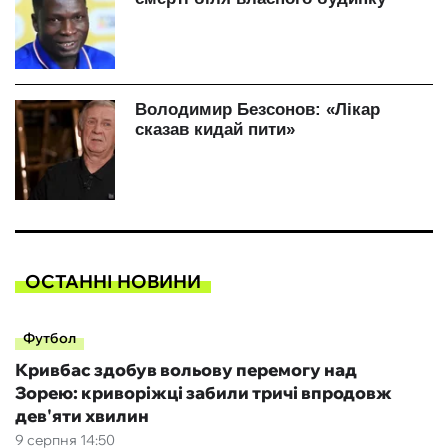
ОСТАННІ НОВИНИ
Футбол
Кривбас здобув вольову перемогу над
Зорею: криворіжці забили тричі впродовж
дев'яти хвилин
9 серпня 14:50