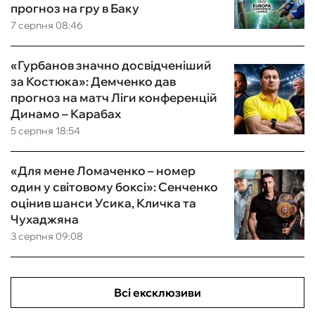
прогноз на гру в Баку
7 серпня 08:46
«Гурбанов значно досвідченіший
за Костюка»: Демченко дав
прогноз на матч Ліги конференцій
Динамо – Карабах
5 серпня 18:54
«Для мене Ломаченко – номер
один у світовому боксі»: Сенченко
оцінив шанси Усика, Кличка та
Чухаджяна
3 серпня 09:08
Всі ексклюзиви