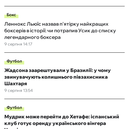
Бокс
Леннокс Льюїс назвав п'ятірку найкращих
боксерів в історії: чи потрапив Усик до списку
легендарного боксера
9 серпня 14:17
Футбол
Жадсона заарештували у Бразилії: у чому
звинувачують колишнього півзахисника
Шахтаря
9 серпня 13:54
Футбол
Мудрик може перейти до Хетафе: іспанський
клуб готує оренду українського вінгера