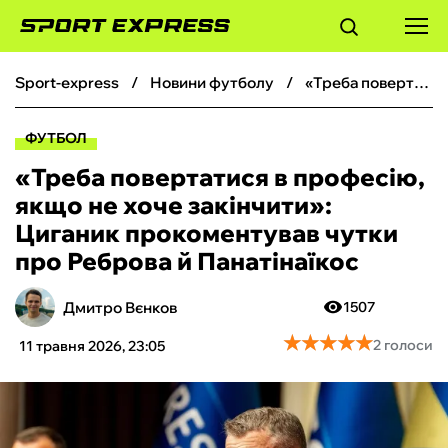
sport-express
новини футболу
«Треба повертатися в професію, якщо не хоче закінчити»: Циганик прокоментував чутки про Реброва й Панатінаїкос
ФУТБОЛ
ФУТБОЛ
БАСКЕТБОЛ
«Треба повертатися в професію,
якщо не хоче закінчити»:
БОКС
Циганик прокоментував чутки
про Реброва й Панатінаїкос
ХОКЕЙ
Дмитро Вєнков
1507
ТЕНІС
★
★
★
★
★
★
★
★
★
★
2 голоси
11 травня 2026, 23:05
КІБЕРСПОРТ
ЧС-2026