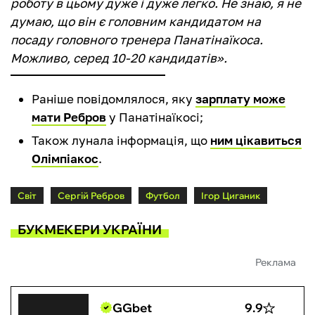
роботу в цьому дуже і дуже легко. Не знаю, я не
думаю, що він є головним кандидатом на
посаду головного тренера Панатінаїкоса.
Можливо, серед 10-20 кандидатів».
Раніше повідомлялося, яку
зарплату може
мати Ребров
у Панатінаїкосі;
Також лунала інформація, що
ним цікавиться
Олімпіакос
.
Світ
Сергій Ребров
Футбол
Ігор Циганик
БУКМЕКЕРИ УКРАЇНИ
Реклама
GGbet
9.9