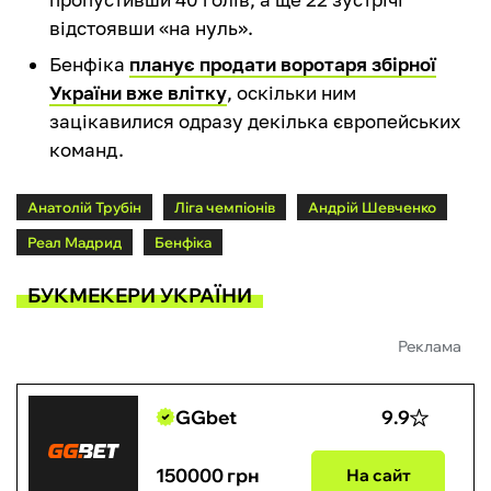
відстоявши «на нуль».
Бенфіка
планує продати воротаря збірної
України вже влітку
, оскільки ним
зацікавилися одразу декілька європейських
команд.
Анатолій Трубін
Ліга чемпіонів
Андрій Шевченко
Реал Мадрид
Бенфіка
БУКМЕКЕРИ УКРАЇНИ
Реклама
GGbet
9.9
150000 грн
На сайт