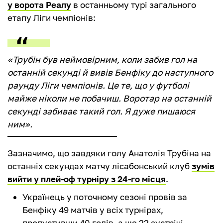
у ворота Реалу
в останньому турі загального
етапу Ліги чемпіонів:
«Трубін був неймовірним, коли забив гол на
останній секунді й вивів Бенфіку до наступного
раунду Ліги чемпіонів. Це те, що у футболі
майже ніколи не побачиш. Воротар на останній
секунді забиває такий гол. Я дуже пишаюся
ним».
Зазначимо, що завдяки голу Анатолія Трубіна на
останніх секундах матчу лісабонський клуб
зумів
вийти у плей-оф турніру з 24-го місця
.
Українець у поточному сезоні провів за
Бенфіку 49 матчів у всіх турнірах,
пропустивши 40 голів, а ще 22 зустрічі