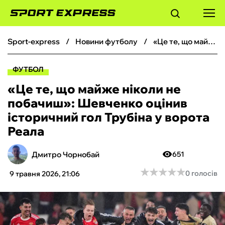
sport-express
новини футболу
«Це те, що майже ніколи не побачиш»: Шевченко оцінив історичний гол Трубіна у ворота Реала
ФУТБОЛ
ФУТБОЛ
БАСКЕТБОЛ
«Це те, що майже ніколи не
побачиш»: Шевченко оцінив
БОКС
історичний гол Трубіна у ворота
Реала
ХОКЕЙ
Дмитро Чорнобай
651
ТЕНІС
★
★
★
★
★
★
★
★
★
★
0 голосів
9 травня 2026, 21:06
КІБЕРСПОРТ
ЧС-2026