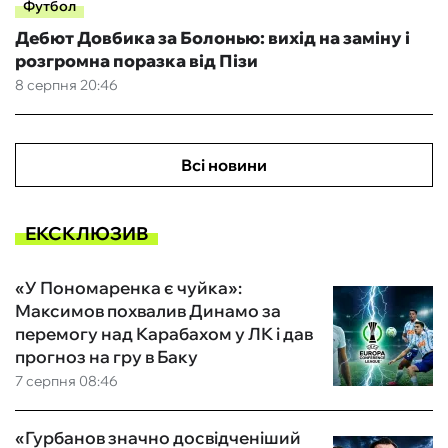
Футбол
Дебют Довбика за Болонью: вихід на заміну і
розгромна поразка від Пізи
8 серпня 20:46
Всі новини
ЕКСКЛЮЗИВ
«У Пономаренка є чуйка»:
Максимов похвалив Динамо за
перемогу над Карабахом у ЛК і дав
прогноз на гру в Баку
7 серпня 08:46
«Гурбанов значно досвідченіший