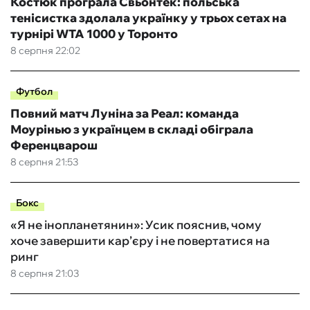
Костюк програла Свьонтек: польська
тенісистка здолала українку у трьох сетах на
турнірі WTA 1000 у Торонто
8 серпня 22:02
Футбол
Повний матч Луніна за Реал: команда
Моурінью з українцем в складі обіграла
Ференцварош
8 серпня 21:53
Бокс
«Я не інопланетянин»: Усик пояснив, чому
хоче завершити кар’єру і не повертатися на
ринг
8 серпня 21:03